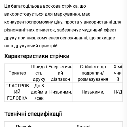
Це багатоцільова воскова стрічка, що
використовується для маркування, має
конкурентоспроможну ціну, проста у використанні для
різноманітних етикеток, забезпечує чудливий ефект
друку при низькому енергоспоживанні, що захищає
ваш друкуючий пристрій.
Характеристики стрічки
Швидкі
Енергетичн
Стійкість до
Хімі
Принтер
сть
ий
подряпин/
чни
друку
діапазон
розмазування
й
ПЛАСТРОВ
До 8
ИЙ
дюймів
Низькими,
Низькими,
Н/Д
ГОЛОВКА
/сек
Технічні специфікації
Позиція
Деталі