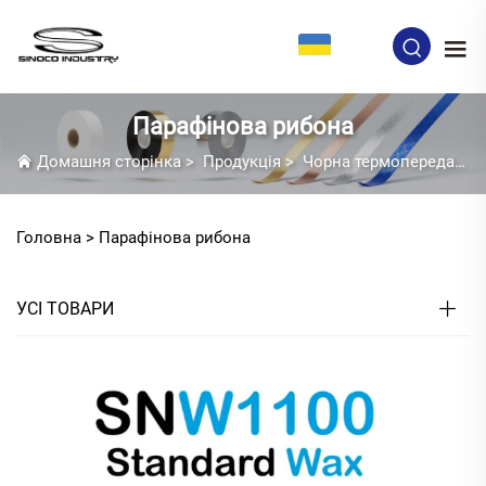
UK
Парафінова рибона
Домашня сторінка
>
Продукція
>
Чорна термопередавальна стрічка
Головна >
Парафінова рибона
УСІ ТОВАРИ