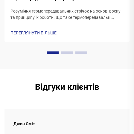
Розуміння термопередавальних стрічок на основі воску
та принципу їх роботи. Що таке термопередавальні
стрічки на основі воску? Термопередавальні стрічки,
виготовлені з воску, зазвичай мають підкладку з
ПЕРЕГЛЯНУТИ БІЛЬШЕ
поліестеру, покриту спеціальним восковим
друкувальним складом. Коли принтера...
Відгуки клієнтів
Джон Сміт