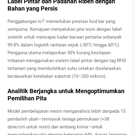
Label Pintar dan Padanan Riben dengan
Bahan yang Persis
Penggabungan IoT memerlukan prestasi kod bar yang
sempurna. Kemajuan menyatukan pita resin dengan label
sintetik untuk mencapai kadar bacaan pertama sebanyak
99.8% dalam logistik rantaian sejuk (-30°C hingga 60°C).
Pengguna utama melaporkan 30% kurang kesilapan
imbasan menggunakan sistem label pintar dengan tag RFID
tertanam yang membolehkan suhu cetakan diselaraskan
berdasarkan ketebalan substrat (10–200 mikron).
Analitik Berjangka untuk Mengoptimumkan
Pemilihan Pita
Model pembelajaran mesin menganalisis lebih daripada 15
pemboleh ubah—termasuk tenaga permukaan (≈38
dyne/cm untuk resin) dan ambang kimia—untuk
mencadangkan pita dengan ketepatan 94%. Kajian lapangan