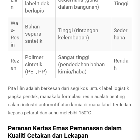
label tidak
Tinggi
n
dalam bangunan)
berlapis
Wa
Bahan
x-
Tinggi (rintangan
Seder
separa
Res
kelembapan)
hana
sintetik
in
Polimer
Sangat tinggi
Rez
Renda
sintetik
(pendedahan bahan
en
h
(PET, PP)
kimia/haba)
Pita lilin adalah berkesan dari segi kos untuk label logistik
jangka pendek, manakala formulasi resin adalah penting
dalam industri automotif atau kimia di mana label terdedah
kepada pelarut dan suhu melebihi 150°C.
Peranan Kertas Emas Pemanasan dalam
Kualiti Cetakan dan Lekapan