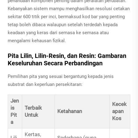
penandaan komponen penting dalam peralatan perubatan.
Kebanyakan sistem mampu menghasilkan resolusi cetakan
sekitar 600 titik per inci, bermaksud kod bar yang penting
tetap boleh dibaca walaupun setelah terdedah kepada
keadaan yang keras dari semasa ke semasa atau
mengalami kehausan fizikal.
Pita Lilin, Lilin-Resin, dan Resin: Gambaran
Keseluruhan Secara Perbandingan
Pemilihan pita yang sesuai bergantung kepada jenis
substrat dan keperluan persekitaran:
Jen
Kecek
is
Terbaik
Ketahanan
apan
Pit
Untuk
Kos
a
Kertas,
Lili
Sederhana (guna