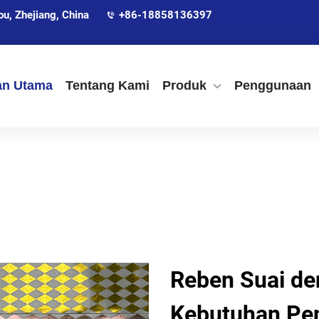
, Zhejiang, China
+86-18858136397
an Utama
Tentang Kami
Produk
Penggunaan
Reben Suai de
Kebutuhan Pe