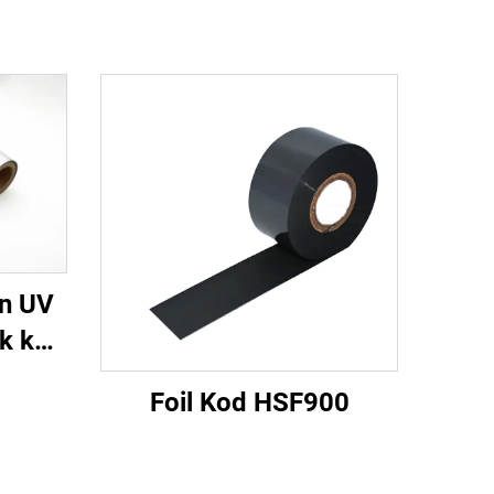
n UV
k ke
Foil Kod HSF900