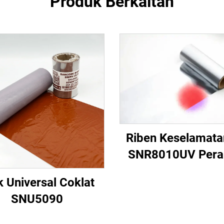
Produk Berkaitan
Riben Keselamata
SNR8010UV Pera
Merah
k Universal Coklat
SNU5090