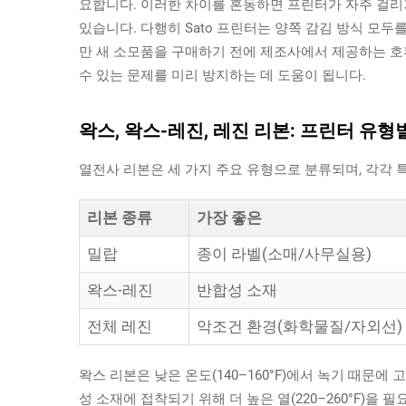
요합니다. 이러한 차이를 혼동하면 프린터가 자주 걸리
있습니다. 다행히 Sato 프린터는 양쪽 감김 방식 모두
만 새 소모품을 구매하기 전에 제조사에서 제공하는 호환
수 있는 문제를 미리 방지하는 데 도움이 됩니다.
왁스, 왁스-레진, 레진 리본: 프린터 유형
열전사 리본은 세 가지 주요 유형으로 분류되며, 각각 
리본 종류
가장 좋은
밀랍
종이 라벨(소매/사무실용)
왁스-레진
반합성 소재
전체 레진
악조건 환경(화학물질/자외선)
왁스 리본은 낮은 온도(140–160°F)에서 녹기 때문에
성 소재에 접착되기 위해 더 높은 열(220–260°F)을