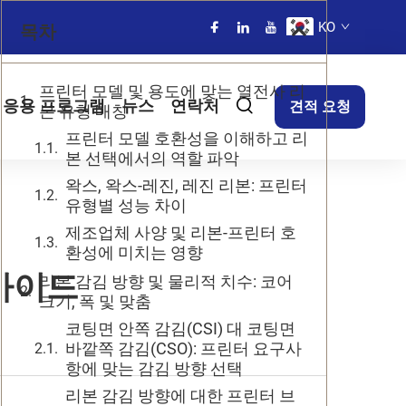
KO
목차
프린터 모델 및 용도에 맞는 열전사 리
응용 프로그램
뉴스
연락처
견적 요청
본 유형 매칭
프린터 모델 호환성을 이해하고 리
본 선택에서의 역할 파악
왁스, 왁스-레진, 레진 리본: 프린터
유형별 성능 차이
제조업체 사양 및 리본-프린터 호
환성에 미치는 영향
가이드
리본 감김 방향 및 물리적 치수: 코어
크기, 폭 및 맞춤
코팅면 안쪽 감김(CSI) 대 코팅면
바깥쪽 감김(CSO): 프린터 요구사
항에 맞는 감김 방향 선택
리본 감김 방향에 대한 프린터 브