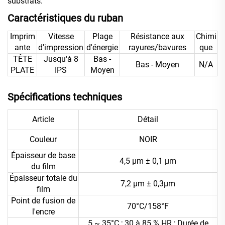
substrats.
Caractéristiques du ruban
Imprim
Vitesse
Plage
Résistance aux
Chimi
ante
d'impression
d'énergie
rayures/bavures
que
TÊTE
Jusqu'à 8
Bas -
Bas - Moyen
N/A
PLATE
IPS
Moyen
Spécifications techniques
Article
Détail
Couleur
NOIR
Épaisseur de base
4,5 μm ± 0,1 μm
du film
Épaisseur totale du
7,2 μm ± 0,3μm
film
Point de fusion de
70°C/158°F
l'encre
5 ~ 35°C ; 30 à 85 % HR ; Durée de