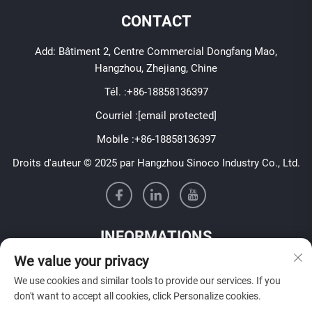
CONTACT
Add: Bâtiment 2, Centre Commercial Dongfang Mao,
Hangzhou, Zhejiang, Chine
Tél. :
+86-18858136397
Courriel :
[email protected]
Mobile :
+86-18858136397
Droits d'auteur © 2025 par Hangzhou Sinoco Industry Co., Ltd.
INFORMATIONS
We value your privacy
Inscrivez-vous pour recevoir notre newsletter hebdomadaire
We use cookies and similar tools to provide our services. If you
don't want to accept all cookies, click Personalize cookies.