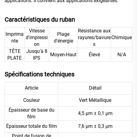
applications. Il convient aux applications exigeantes.
Caractéristiques du ruban
Vitesse
Résistance aux
Imprima
Plage
d'impressi
rayures/bavure
Chimique
nte
d'énergie
on
s
TÊTE
Jusqu'à 8
Moyen-Haut
Élevé
N/A
PLATE
IPS
Spécifications techniques
Article
Détail
Couleur
Vert Métallique
Épaisseur de base du
4,5 μm ± 0,1 μm
film
Épaisseur totale du film
7,6 μm ± 0,3 μm
Point de fusion de