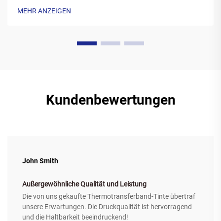
aus Polyester hergestelltes Trägermaterial auf, das mit einer
MEHR ANZEIGEN
speziellen Wachtintenformulierung beschichtet ist. Während
des Druckvorgangs wird das...
Kundenbewertungen
John Smith
Außergewöhnliche Qualität und Leistung
Die von uns gekaufte Thermotransferband-Tinte übertraf
unsere Erwartungen. Die Druckqualität ist hervorragend
und die Haltbarkeit beeindruckend!