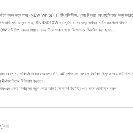
ির্বাচন করুন
নতুন সাদা (NEW White)
। এটি লজিস্টিক্স, খুচরা বিক্রয় এবং ব্র্যান্ডিংয়ের জন্য সবচ
ি ভারী ঘর্ষণের মুখে পড়ে,
SNR3010W
খর প্রতিরোধের জন্য এখনও সর্বোত্তম পছন্দ থাকবে।
00W
এটি শিল্প ধরনের ধোয়ার চক্রে টিকে থাকার জন্য বিশেষভাবে ডিজাইন করা হয়েছে।
্তর কেবল নাম পরিবর্তনের চেয়ে অনেক বেশি; এটি দৃশ্যমানতা এবং কার্যকারিতা উন্নয়নের একটি আপগ
দীর্ঘস্থায়িত্বে বিনিয়োগ করছেন।
িটিআর-এর একটি বিনামূল্যে নমুনা পেতে আজই সিনোকো ইন্ডাস্ট্রি-এর সাথে যোগাযোগ করুন!
ুবিধা