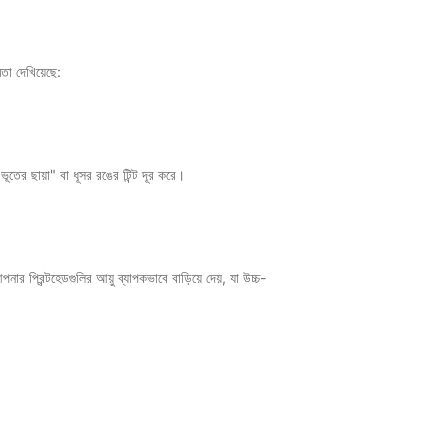
মতা দেখিয়েছে:
তের ছায়া" বা ধূসর রঙের টিন্ট দূর করে।
 প্রিন্টহেডগুলির আয়ু ব্যাপকভাবে বাড়িয়ে দেয়, যা উচ্চ-