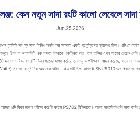
যালেঞ্জ: কেন নতুন সাদা রংটি কালো লেবেলে সাদ
Jun.25.2026
্ট ও উচ্চ-অপ্যাসিটি সম্পন্ন সাদা ফিনিশ অর্জন করা সবসময় একটি প্রযুক্তিগত চ্যালেঞ্জ ছিল। এটি যেখা
ানান্তর রিবন
যা অপ্যাসিটি এবং দক্ষতা উভয়কে একত্রিত করে, তার চাহিদা এখন আগের চেয়েও বেশি
ল সাদা রিবনের ছয়টি ভিন্ন ধরনের মধ্যে কঠোর তুলনামূলক পরীক্ষা সম্পাদন করেছে, যাতে সাদাময়তা, ব
 White)
রিবনের আনুষ্ঠানিক অভিষেক ঘটায়—যা একটি উচ্চ-কার্যকরী
SNU5010-এর প্রতিস্থাপ
য, আমরা ৬টি রিবন মডেল পরীক্ষা করেছি
কালো PS782
মিডিয়াতে। কালো সাবস্ট্রেটগুলি সাদা কালি