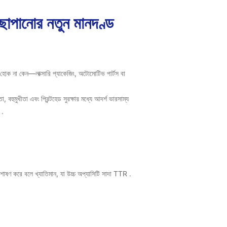
া ছাপানোর নতুন মানদণ্ড
নেই হোক না কেন—লাক্সারি প্যাকেজিং, অটোমোটিভ পার্টস বা
।
হুমুখীতা এবং প্রিন্টহেড সুরক্ষার মধ্যে আদর্শ ভারসাম্য
ন
.
 শোষণ করে বলে খ্যাতিমান, যা
উচ্চ অপ্যাসিটি সাদা TTR
.