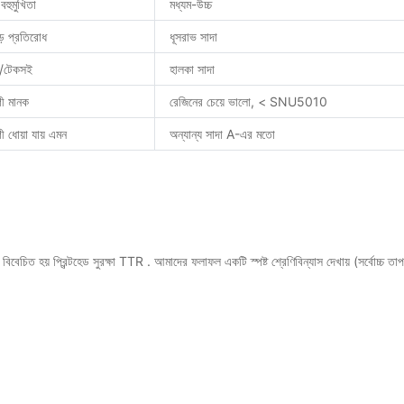
বহুমুখিতা
মধ্যম-উচ্চ
ড় প্রতিরোধ
ধূসরাভ সাদা
য়/টেকসই
হালকা সাদা
গী মানক
রেজিনের চেয়ে ভালো, < SNU5010
ী ধোয়া যায় এমন
অন্যান্য সাদা A-এর মতো
ে বিবেচিত হয়
প্রিন্টহেড সুরক্ষা TTR
. আমাদের ফলাফল একটি স্পষ্ট শ্রেণিবিন্যাস দেখায় (সর্বোচ্চ তাপ