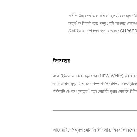
সর্বোচ্চ উজ্জ্বলতা এবং সাধারণ ব্যবহারের জন্য
: ন
অত্যধিক টিকসইপনের জন্য
: যদি আপনার লেবেলগুল
টেক্সটাইল এবং পরিধেয় যত্নের জন্য
:
SNR69
উপসংহার
এসএনইউ৫০১০ থেকে
নতুন সাদা (NEW White)
এর রূপান
সবচেয়ে সাদা মুদ্রণই পাচ্ছেন না—আপনি আপনার হার্ডওয়্যারের 
পার্থক্যটি দেখতে প্রস্তুত? নতুন হোয়াইট সুপার হোয়াইট ট
আগেরটি :
উজ্জ্বল সোনালি টিটিআর: মিরর ফিনিশের স