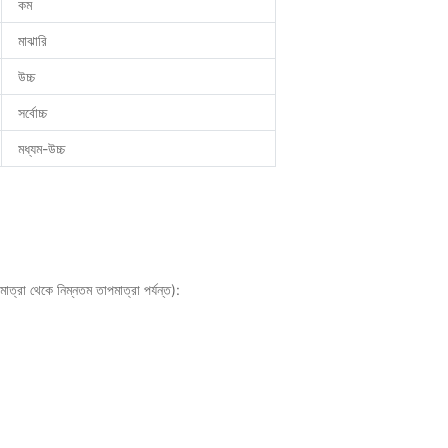
কম
মাঝারি
উচ্চ
সর্বোচ্চ
মধ্যম-উচ্চ
মাত্রা থেকে নিম্নতম তাপমাত্রা পর্যন্ত):