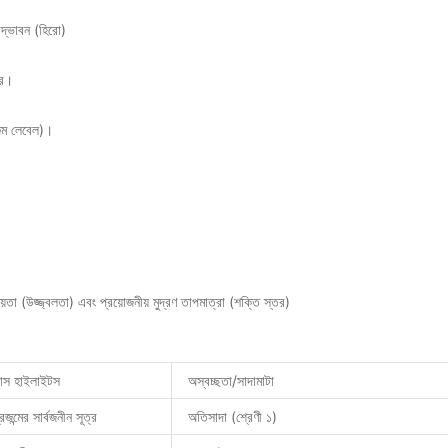
উদ্ভাবন (হিরো)
ের।
ফিল্ম লেবেল)।
ময়তা
(উজ্জ্বলতা) এবং
প্রয়োজনীয় মুদ্রণ তাপমাত্রা
(শক্তি স্তর)
ান্স হাইলাইটস
অস্বচ্ছতা/সাদামাটা
্রজন্মের সার্বজনীন সূত্র
অতিসাদা (শ্রেণী ১)