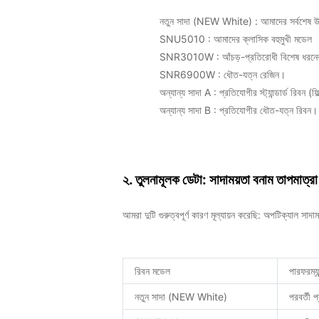
নতুন সাদা (NEW White)
: আমাদের সর্বশেষ 
SNU5010
: আমাদের ক্লাসিক বহুমুখী মডেল
SNR3010W
: আঁচড়-প্রতিরোধী বিশেষ ধরন
SNR6900W
: ধৌত-যত্ন রেজিন।
অন্যান্য সাদা A
: প্রতিযোগীর স্ট্যান্ডার্ড রিবন (
অন্যান্য সাদা B
: প্রতিযোগীর ধৌত-যত্ন রিবন।
২. তুলনামূলক ডেটা: সাদাময়তা বনাম তাপমাত্রা
আমরা দুটি গুরুত্বপূর্ণ কারণ মূল্যায়ন করেছি:
অপটিক্যাল সাদা
রিবন মডেল
পারফরম্য
নতুন সাদা (NEW White)
পরবর্তী প