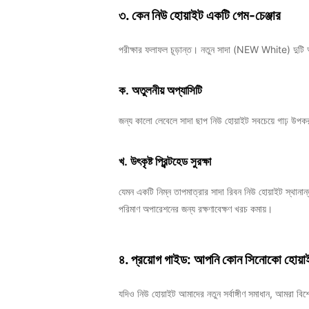
৩. কেন নিউ হোয়াইট একটি গেম-চেঞ্জার
পরীক্ষার ফলাফল চূড়ান্ত।
নতুন সাদা (NEW White)
দুটি 
ক. অতুলনীয় অপ্যাসিটি
জন্য
কালো লেবেলে সাদা ছাপ
নিউ হোয়াইট সবচেয়ে গাঢ় উপকর
খ. উৎকৃষ্ট প্রিন্টহেড সুরক্ষা
যেমন একটি
নিম্ন তাপমাত্রার সাদা রিবন
নিউ হোয়াইট স্থানান
পরিমাণ অপারেশনের জন্য রক্ষণাবেক্ষণ খরচ কমায়।
৪. প্রয়োগ গাইড: আপনি কোন সিনোকো হোয়া
যদিও নিউ হোয়াইট আমাদের নতুন সর্বাঙ্গীণ সমাধান, আমরা বিশ