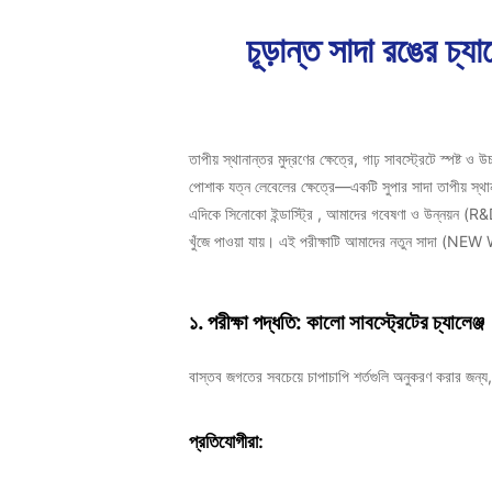
চূড়ান্ত সাদা রঙের চ্
তাপীয় স্থানান্তর মুদ্রণের ক্ষেত্রে, গাঢ় সাবস্ট্রেটে স্পষ
পোশাক যত্ন লেবেলের ক্ষেত্রে—একটি
সুপার সাদা তাপীয় স্থ
এদিকে
সিনোকো ইন্ডাস্ট্রি
, আমাদের গবেষণা ও উন্নয়ন (R&D) দ
খুঁজে পাওয়া যায়। এই পরীক্ষাটি আমাদের
নতুন সাদা (NEW
১. পরীক্ষা পদ্ধতি: কালো সাবস্ট্রেটের চ্যালেঞ্জ
বাস্তব জগতের সবচেয়ে চাপাচাপি শর্তগুলি অনুকরণ করার জন্
প্রতিযোগীরা: