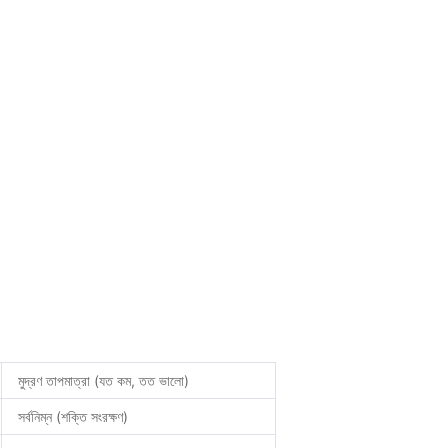
মুদ্রণ তাপমাত্রা (যত কম, তত ভালো)
সর্বনিম্ন (শক্তি সংরক্ষণ)