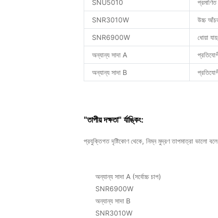
SNU5010
প্রমাণিত 
SNR3010W
উচ্চ আঁচ
SNR6900W
ধোয়া যা
অন্যান্য সাদা A
প্রতিযো
অন্যান্য সাদা B
প্রতিযোগ
"তাপীয় দক্ষতা" র্যাঙ্কিং:
প্রযুক্তিগত দৃষ্টিকোণ থেকে, নিম্ন মুদ্রণ তাপমাত্রা ভালো বল
অন্যান্য সাদা A (সর্বোচ্চ চাপ)
SNR6900W
অন্যান্য সাদা B
SNR3010W