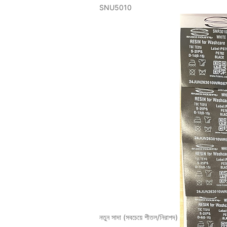
SNU5010
নতুন সাদা (সবচেয়ে শীতল/নিরাপদ)