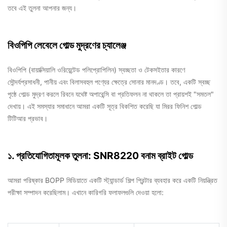
তবে এই তুলনা আপনার জন্য।
বিওপিপি লেবেলে গোল্ড মুদ্রণের চ্যালেঞ্জ
বিওপিপি (বায়াক্সিয়ালি ওরিয়েন্টেড পলিপ্রোপিলিন) স্বচ্ছতা ও টেকসইতার কারণে
সৌন্দর্যপ্রসাধনী, পানীয় এবং বিলাসবহুল পণ্যের ক্ষেত্রে সোনার মানদণ্ড। তবে, একটি স্বচ্ছ
পৃষ্ঠে গোল্ড মুদ্রণ করলে রিবনে যথেষ্ট অপারেন্সি বা প্রতিফলন না থাকলে তা প্রায়শই "সমতল"
দেখায়। এই সমস্যার সমাধানে আমরা একটি সূত্র বিকশিত করেছি যা
মিরর ফিনিশ গোল্ড
টিটিআর
প্রভাব।
১. প্রতিযোগিতামূলক তুলনা: SNR8220 বনাম ব্রাইট গোল্ড
আমরা পরিষ্কার BOPP মিডিয়াতে একটি স্ট্যান্ডার্ড শিল্প প্রিন্টার ব্যবহার করে একটি নিয়ন্ত্রিত
পরীক্ষা সম্পাদন করেছিলাম। এখানে কারিগরি ফলাফলগুলি দেওয়া হলো: