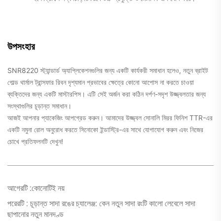
উপসংহার
SNR8220 স্ট্যান্ডার্ড অ্যাপ্লিকেশনগুলির জন্য একটি কার্যকরী সমাধান হলেও, নতুন
ব্রাইট
গোল্ড থার্মাল ট্রান্সফার রিবন
দৃশ্যমান প্রভাবের ক্ষেত্রে কোনো আপোস না করতে চাওয়া
ব্যক্তিদের জন্য একটি মাস্টারপিস। এটি সেই অর্জন করা কঠিন দর্পণ-সদৃশ উজ্জ্বলতার জন্য
সংস্থাগুলির চূড়ান্ত সমাধান।
আজই আপনার প্যাকেজিং আপগ্রেড করুন। আমাদের উজ্জ্বল সোনালি মিরর ফিনিশ TTR-এর
একটি নমুনা রোল অনুরোধ করতে সিনোকো ইন্ডাস্ট্রি-এর সাথে যোগাযোগ করুন এবং নিজের
চোখে প্রতিফলনটি দেখুন!
আগেরটি :
কোনোটিই নয়
পরেরটি :
চূড়ান্ত সাদা রঙের চ্যালেঞ্জ: কেন নতুন সাদা রংটি কালো লেবেলে সাদা
ছাপানোর নতুন মানদণ্ড