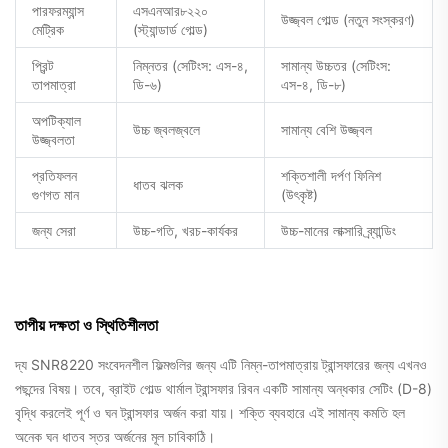
পারফরম্যান্স
এসএনআর৮২২০
উজ্জ্বল গোল্ড (নতুন সংস্করণ)
মেট্রিক
(স্ট্যান্ডার্ড গোল্ড)
প্রিন্ট
নিম্নতর (সেটিংস: এস-৪,
সামান্য উচ্চতর (সেটিংস:
তাপমাত্রা
ডি-৬)
এস-৪, ডি-৮)
অপটিক্যাল
উচ্চ জ্বলজ্বলে
সামান্য বেশি উজ্জ্বল
উজ্জ্বলতা
প্রতিফলন
শক্তিশালী দর্পণ ফিনিশ
ধাতব ঝলক
গুণগত মান
(উৎকৃষ্ট)
জন্য সেরা
উচ্চ-গতি, খরচ-কার্যকর
উচ্চ-মানের লাক্সারি ব্র্যান্ডিং
তাপীয় দক্ষতা ও স্থিতিশীলতা
দ্য
SNR8220
সংবেদনশীল ফিল্মগুলির জন্য এটি নিম্ন-তাপমাত্রায় ট্রান্সফারের জন্য এখনও
পছন্দের বিষয়। তবে,
ব্রাইট গোল্ড থার্মাল ট্রান্সফার রিবন
একটি সামান্য অন্ধকার সেটিং (D-8)
বৃদ্ধি করলেই পূর্ণ ও ঘন ট্রান্সফার অর্জন করা যায়। শক্তি ব্যবহারে এই সামান্য কমতি হল
অনেক ঘন ধাতব স্তর অর্জনের মূল চাবিকাঠি।