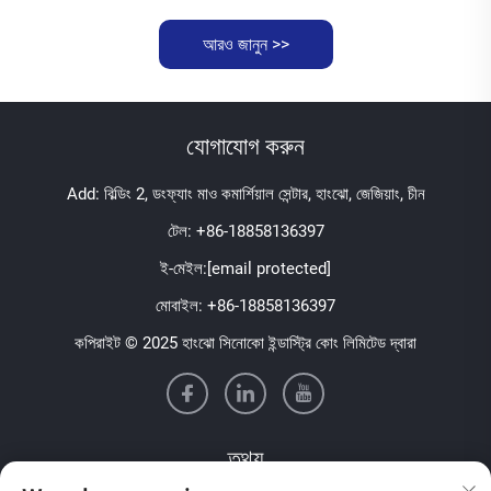
আরও জানুন >>
যোগাযোগ করুন
Add: বিল্ডিং 2, ডংফ্যাং মাও কমার্শিয়াল সেন্টার, হাংঝো, জেজিয়াং, চীন
টেল:
+86-18858136397
ই-মেইল:
[email protected]
মোবাইল:
+86-18858136397
কপিরাইট © 2025 হাংঝো সিনোকো ইন্ডাস্ট্রি কোং লিমিটেড দ্বারা
তথ্য