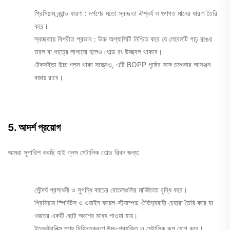
প্রিমিয়াম ব্র্যান্ড ধারণা
: দর্পণের মতো স্বচ্ছতা ঐশ্বর্য ও গুণগত মানের ধারণা তৈরি
করে।
স্বচ্ছতায় বিপরীত প্রভাব
: উচ্চ অপ্যাসিটি নিশ্চিত করে যে লেবেলটি গাঢ় রঙের
তরল বা পাত্রে লাগানো হলেও গোল্ড রং উজ্জ্বল থাকবে।
টেকসইতা
উচ্চ গ্লস থাকা সত্ত্বেও, এটি BOPP পৃষ্ঠের সঙ্গে চমৎকার আসঞ্জন
বজায় রাখে।
5. আদর্শ প্রয়োগ
আমরা সুপারিশ করছি
হাই গ্লস মেটালিক গোল্ড রিবন
জন্য:
সৌন্দর্য প্রসাধনী ও সুগন্ধি
কাচের বোতলগুলির মার্জিততা বৃদ্ধি করে।
প্রিমিয়াম স্পিরিটস ও ওয়াইন
ফয়েল-স্ট্যাম্পড ঐতিহ্যবাহী চেহারা তৈরি করে যা
খরচের একটি ছোট অংশের মধ্যে পাওয়া যায়।
ইলেকট্রনিক্স
পণ্য চিহ্নিতকরণে উচ্চ-প্রযুক্তি ও মেটালিক রূপ যোগ করে।