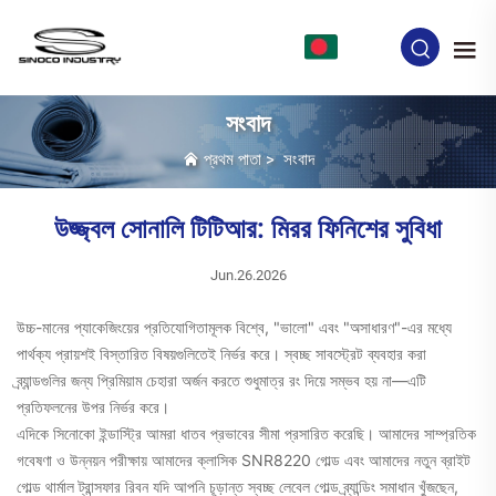
BN
সংবাদ
প্রথম পাতা
>
সংবাদ
উজ্জ্বল সোনালি টিটিআর: মিরর ফিনিশের সুবিধা
Jun.26.2026
উচ্চ-মানের প্যাকেজিংয়ের প্রতিযোগিতামূলক বিশ্বে, "ভালো" এবং "অসাধারণ"-এর মধ্যে
পার্থক্য প্রায়শই বিস্তারিত বিষয়গুলিতেই নির্ভর করে। স্বচ্ছ সাবস্ট্রেট ব্যবহার করা
ব্র্যান্ডগুলির জন্য প্রিমিয়াম চেহারা অর্জন করতে শুধুমাত্র রং দিয়ে সম্ভব হয় না—এটি
প্রতিফলনের উপর নির্ভর করে।
এদিকে
সিনোকো ইন্ডাস্ট্রি
আমরা ধাতব প্রভাবের সীমা প্রসারিত করেছি। আমাদের সাম্প্রতিক
গবেষণা ও উন্নয়ন পরীক্ষায় আমাদের ক্লাসিক SNR8220 গোল্ড এবং আমাদের নতুন
ব্রাইট
গোল্ড থার্মাল ট্রান্সফার রিবন
যদি আপনি চূড়ান্ত
স্বচ্ছ লেবেল গোল্ড ব্র্যান্ডিং সমাধান
খুঁজছেন,