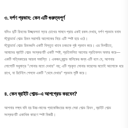
৩. দর্পণ প্রভাব: কেন এটি গুরুত্বপূর্ণ
যদিও দুটি রিবনের উজ্জ্বলতা স্তর চোখের সামনে প্রায় একই রকম দেখায়,
দর্পণ প্রভাব বনাম
স্ট্যান্ডার্ড গোল্ড রিবন
সরাসরি আলোকের নিচে এটি স্পষ্ট হয়ে ওঠে।
স্ট্যান্ডার্ড গোল্ড রিবনগুলি একটি বিস্তৃত ধাতব চকচকে পৃষ্ঠ প্রদান করে। এর বিপরীতে,
আমাদের
ব্রাইট গোল্ড
সংস্করণটি একটি স্পষ্ট, প্রতিফলিত আলোর প্রতিফলন অফার করে—
একটি সত্যিকারের
আয়না সমাপ্তি
। একজন ব্র্যান্ড মালিকের জন্য এটি বলে যে, আপনার
লোগোটি শুধুমাত্র "সোনার মতো দেখায়" নয়; এটি প্রকৃত সোনার ফয়েলের মতোই আলোকে ধরে
রাখে, যা রিটেইল শেলফে একটি "থেমে দেখার" প্রভাব সৃষ্টি করে।
৪. কেন ব্রাইট গোল্ড-এ আপগ্রেড করবেন?
আপনার লক্ষ্য যদি হয়
উচ্চ-মানের প্যাকেজিংয়ের জন্য সেরা গোল্ড রিবন
, ব্রাইট গোল্ড
সংস্করণটি একাধিক কারণে স্পষ্ট বিজয়ী।