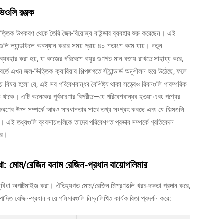
ভিওসি রঞ্জক
িদ-ভিত্তিক উপকরণ থেকে তৈরি জৈব-বিয়োজ্য বাইন্ডার ব্যবহার শুরু করেছেন। এই
যগুলি ল্যান্ডফিলে অবস্থান করার সময় প্রায় ৪০ শতাংশ কমে যায়। নতুন
্যবহার করা হয়, যা কাজের পরিবেশে বায়ুর গুণগত মান বজায় রাখতে সাহায্য করে,
্তে এখন জল-ভিত্তিক ক্যারিয়ার শিল্পজগতে স্ট্যান্ডার্ড অনুশীলন হয়ে উঠেছে, ফলে
য় বিষয় হলো যে, এই সব পরিবেশবান্ধব বৈশিষ্ট্য থাকা সত্ত্বেও রিবনগুলি পারম্পরিক
িকে থাকে। এটি অনেকের পূর্বধারণার বিপরীত—যে পরিবেশবান্ধব হওয়া এবং পণ্যের
পকরণের উৎস সম্পর্কে আরও সাবধানতার সাথে তথ্য সংগ্রহ করছে এবং যে ফিল্মগুলি
ে। এই তথ্যগুলি ব্যবসায়গুলিকে তাদের পরিবেশগত প্রভাব সম্পর্কে প্রতিবেদন
করে।
রাখা: মোম/রেজিন বনাম রেজিন-প্রধান বায়োপলিমার
শগত সুবিধা অপটিমাইজ করা। ঐতিহ্যগত মোম/রেজিন মিশ্রণগুলি খরচ-দক্ষতা প্রদান করে,
পাদিত রেজিন-প্রধান বায়োপলিমারগুলি নিম্নলিখিত কার্যকারিতা প্রদর্শন করে: