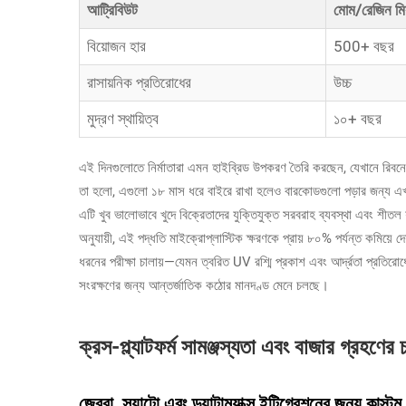
আট্রিবিউট
মোম/রেজিন মি
বিয়োজন হার
500+ বছর
রাসায়নিক প্রতিরোধের
উচ্চ
মুদ্রণ স্থায়িত্ব
১০+ বছর
এই দিনগুলোতে নির্মাতারা এমন হাইব্রিড উপকরণ তৈরি করছেন, যেখানে রিবনে
তা হলো, এগুলো ১৮ মাস ধরে বাইরে রাখা হলেও বারকোডগুলো পড়ার জন্য এখনও সম
এটি খুব ভালোভাবে খুদে বিক্রেতাদের যুক্তিযুক্ত সরবরাহ ব্যবস্থা এবং শীতল
অনুযায়ী, এই পদ্ধতি মাইক্রোপ্লাস্টিক ক্ষরণকে প্রায় ৮০% পর্যন্ত কমিয়
ধরনের পরীক্ষা চালায়—যেমন ত্বরিত UV রশ্মি প্রকাশ এবং আর্দ্রতা প্রতিরোধ
সংরক্ষণের জন্য আন্তর্জাতিক কঠোর মানদণ্ড মেনে চলছে।
ক্রস-প্ল্যাটফর্ম সামঞ্জস্যতা এবং বাজার গ্রহণের
জেব্রা, স্যাটো এবং ড্যাটাম্যাক্স ইন্টিগ্রেশনের জন্য কাস্ট