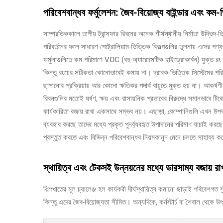
পরিবেশবান্ধব ফর্মুলেশন: জৈব-বিয়োজ্য বাইন্ডার এবং কম-
সাম্প্রতিককালে তাপীয় ট্রান্সফার রিবনের অনেক শীর্ষস্থানীয় নির্মাতা উদ্ভ
পরিবর্তনের ফলে সাধারণ পেট্রোলিয়াম-ভিত্তিক বিকল্পগুলির তুলনায় এদের পণ্
ফর্মুলাগুলিতে কম পরিমাণে VOC (বহু-অ্যারোমেটিক হাইড্রোকার্বন) যুক্ত রং ব
কিন্তু রংয়ের সঠিকতা কোনোভাবেই কমায় না। দ্রাবক-ভিত্তিক সিস্টেমের পরিবর
ছাপানোর প্রক্রিয়ায় আর কোনো ক্ষতিকর পদার্থ বায়ুতে মুক্ত হয় না। আকর্ষণী
রিবনগুলির মতোই ঘর্ষণ, ক্ষয় এবং রাসায়নিক প্রভাবের বিরুদ্ধে সমানভাবে ট
কার্যকারিতা বজায় রাখা একসাথে সম্ভব নয়। এছাড়া, কোম্পানিগুলি এখন উ
ব্যবহার করছে তাদের মধ্যে প্রকৃত পুনর্ব্যবহৃত উপাদানের পরিমাণ যাচাই করছ
প্রস্তুত করতে এবং বিভিন্ন পরিবেশবান্ধব নিয়মকানুন মেনে চলতে সাহায্য 
স্থায়িত্ব এবং টেকসই উন্নয়নের মধ্যে ভারসাম্য বজায় 
শিল্পখাতের মূল চ্যালেঞ্জ হল কার্যকরী দীর্ঘস্থায়িত্ব কমানো ছাড়াই পরিবে
কিন্তু এদের জৈব-বিয়োজ্যতা সীমিত। অন্যদিকে, কর্নস্টার্চ বা শৈবাল থেকে উৎ