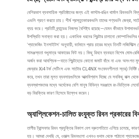
বেশিরভাগ ব্যবসায়িক প্রতিষ্ঠানের জন্য এই কাস্টম-রঙিন থার্মাল রিবনগুলি বিদ্যমান
এগুলি গ্রহণ করতে চায়। শীর্ষ প্রস্তুতকারকগুলি তাদের পণ্যগুলি জেব্রা, সাটো 
ব্যয় করে। প্রতিটি ব্র্যান্ডের নিজস্ব বৈশিষ্ট্য রয়েছে—যেমন কীভাবে উপাদানগ
উপস্থিতি সনাক্ত করা হয়। একাধিক ধরনের প্রিন্টার চালানো কোম্পানিগু
'প্যাকেজিং ইনসাইটস' অনুযায়ী, বর্তমানে প্রায় চারের মধ্যে তিনটি লজিস্টি
সামঞ্জস্যতা শুধুমাত্র আকারের ফিট নয়। কিছু রিবনে ব্যবহৃত বিশেষ মোম-রেজিন
অর্জন করা আবশ্যিক—যাতে প্রিন্টহেডে কোনো জমাট বাঁধে না এবং অসংগত মুদ্
জেব্রার Xi4 টর্ক সেটিংস এবং সাটোর CL4NX সংবেদনশীলতা স্তর) নির্দিষ্ট স্
করে, তখন তারা মূলত ব্যবসায়গুলিকে আত্মবিশ্বাস দিচ্ছে যে সবকিছু বাক্স থে
ব্যবস্থাপকদের মধ্যে অর্ধেকের বেশি মানুষ বিভিন্ন সরঞ্জামে রং-ভিত্তিক লেবে
বড় বিরক্তির কারণ হিসেবে উল্লেখ করেন।
অ্যাপ্লিকেশন-চালিত রংযুক্ত রিবন প্রকারের বি
তাপীয় ট্রান্সফার রিবন প্রযুক্তির বিকাশ বেশ দ্রুতগতিতে এগিয়ে চলেছে, কার
হয়। আমরা দেখছি যে, ওয়াক্স রিবনগুলো এখনও গুদাম থেকে পাঠানো প্যাকেজ