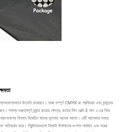
ক্ষমতা
ল্লেখযোগ্যভাবে উন্নতি করেছেন। তারা সম্পূর্ণ CMYK রং প্রক্রিয়া এবং ব্র্যান্ডের
 সমস্ত গুরুত্বপূর্ণ ব্র্যান্ড রংয়ের ক্ষেত্রে, রংয়ের মিল ডেল্টা E মান ২-এর নিচে
র জন্য গ্রহণযোগ্য হিসাবে বিবেচিত মানের তুলনায় অনেক ভালো। এটি আগেকার সময়ে
োকে অতিক্রম করে। প্রিন্টহেডগুলো নিজেই উপাদানের গুণগত পার্থক্য এবং ঘরের