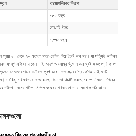
শ্রণ
বায়োপলিমার বিকল্প
৩-৫ বছর
মাঝারি-উচ্চ
৭–৮ বছর
র প্রায় ৬০ থেকে ৭০ শতাংশ বায়ো-রেজিন দিয়ে তৈরি করা হয়। যা সত্যিই অভিনব
্পূর্ণ সক্রিয় থাকে। এই আদর্শ ভারসাম্য খুঁজে পাওয়া খুবই গুরুত্বপূর্ণ, কারণ
 শৃঙ্খল লেবেলের প্রয়োজনীয়তা পূরণ করে। গত বছরের 'প্যাকেজিং ডাইজেস্ট'
ে দেয়। সবকিছু যথাযথভাবে কাজ করছে কিনা তা যাচাই করতে, কোম্পানিগুলো বিভিন্ন
ের পরীক্ষা। এসব পরীক্ষা নিশ্চিত করে যে পণ্যগুলো পণ্য নিরাপদে পাঠানো ও
 চালকগুলো
ম রংযুক্ত রিবনের প্রয়োজনীয়তা