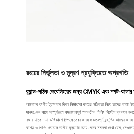
রংয়ের নির্ভুলতা ও মুদ্রণ প্রযুক্তিতে অগ্রগতি
ব্র্যান্ড-সঠিক লেবেলিংয়ের জন্য CMYK এবং স্পট-কালার 
আজকের তাপীয় ট্রান্সফার রিবন নির্মাতারা রংয়ের সঠিকতা নিয়ে তাদের কাজে উ
মানদণ্ডের সাথে সম্পূর্ণরূপে সমঝোতাপূর্ণ প্যানটোন মিলিং সিস্টেম ব্যবহার করছেন।
বজায় থাকে—যা অধিকাংশ শিল্পক্ষেত্রের জন্য গুরুত্বপূর্ণ ব্র্যান্ডিং কাজে
কাপড় ও শিপিং লেবেলে তাপীয় মুদ্রণের সময় যেসব সমস্যা দেখা যেত, সেগুল