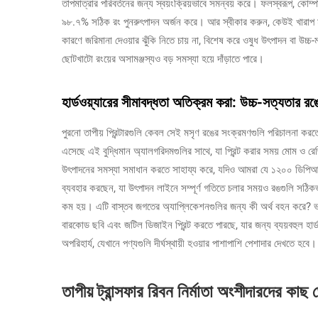
তাপমাত্রার পরিবর্তনের জন্য স্বয়ংক্রিয়ভাবে সমন্বয় করে। ফলস্বরূপ, কো
৯৮.৭% সঠিক রং পুনরুৎপাদন অর্জন করে। আর স্বীকার করুন, কেউই খারাপ মুদ্রণের 
কারণে জরিমানা দেওয়ার ঝুঁকি নিতে চায় না, বিশেষ করে ওষুধ উৎপাদন বা উচ্চ-ম
ছোটখাটো রংয়ের অসামঞ্জস্যও বড় সমস্যা হয়ে দাঁড়াতে পারে।
হার্ডওয়্যারের সীমাবদ্ধতা অতিক্রম করা: উচ্চ-সত্যতার রঙ
পুরনো তাপীয় প্রিন্টারগুলি কেবল সেই মসৃণ রঙের সংক্রমণগুলি পরিচালনা করতে প
এসেছে এই বুদ্ধিমান অ্যালগরিদমগুলির সাথে, যা প্রিন্ট করার সময় মোম ও রে
উৎপাদনের সমস্যা সমাধান করতে সাহায্য করে, যদিও আমরা যে ১২০০ ডিপিআই ত
ব্যবহার করছেন, যা উৎপাদন লাইনে সম্পূর্ণ গতিতে চলার সময়ও রঙগুলি সঠিক
কম হয়। এটি বাস্তব জগতের অ্যাপ্লিকেশনগুলির জন্য কী অর্থ বহন করে? ভালো
বারকোড ছবি এবং জটিল ডিজাইন প্রিন্ট করতে পারছে, যার জন্য ব্যয়বহুল হার্
অপরিহার্য, যেখানে পণ্যগুলি দীর্ঘস্থায়ী হওয়ার পাশাপাশি পেশাদার দেখতে হবে।
তাপীয় ট্রান্সফার রিবন নির্মাতা অংশীদারদের ক