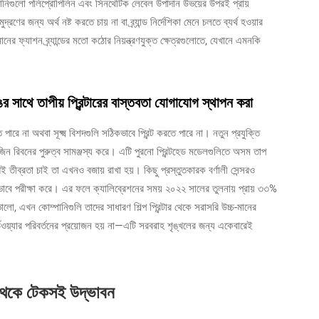
ম্পানিগুলো পলিপ্রোপিলিন এবং সিনথেটিক লেবেল উপাদান উভয়ের উপরই প্রায়
জন্য অর্থ নষ্ট করতে চায় না বা ব্র্যান্ড নির্দেশিকা মেনে চলতে ব্যর্থ হওয়ার
ানের ফ্যাশন ব্র্যান্ডের মতো কঠোর নিয়ন্ত্রণযুক্ত ক্ষেত্রগুলোতে, যেখানে এমনকি
ের সাথে তাপীয় প্রিন্টারের বাস্তবতা যোগাযোগ স্থাপন করা
ারে না অথবা সূক্ষ্ম বিশদগুলি সঠিকভাবে প্রিন্ট করতে পারে না। নতুন প্রযুক্তি
জিন রিবনের পুরুত্ব সামঞ্জস্য করে। এটি পুরনো প্রিন্টহেড মডেলগুলিতে অসম তাপ
ীব্রতা চাই তা এখনও বজায় রাখা হয়। কিছু প্রস্তুতকারক বর্ণালী সেন্সরও
ভাবে পরীক্ষা করে। এর ফলে ক্যালিব্রেশনের সময় ২০২২ সালের তুলনায় প্রায় ৩৩%
, এখন কোম্পানিগুলি তাদের সাধারণ শিল্প প্রিন্টার থেকে সরাসরি উচ্চ-মানের
ডওয়্যার পরিবর্তনের প্রয়োজন হয় না—এটি সরবরাহ শৃঙ্খলের জন্য একেবারেই
াছ থেকে টেকসই উদ্ভাবন