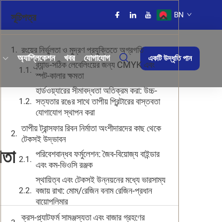
BN
সূচিপত্র
রংয়ের নির্ভুলতা ও মুদ্রণ প্রযুক্তিতে অগ্রগতি
অ্যাপ্লিকেশন
খবর
যোগাযোগ
একটি উদ্ধৃতি পান
ব্র্যান্ড-সঠিক লেবেলিংয়ের জন্য CMYK এবং
স্পট-কালার ক্ষমতা
হার্ডওয়্যারের সীমাবদ্ধতা অতিক্রম করা: উচ্চ-
সত্যতার রঙের সাথে তাপীয় প্রিন্টারের বাস্তবতা
যোগাযোগ স্থাপন করা
তাপীয় ট্রান্সফার রিবন নির্মাতা অংশীদারদের কাছ থেকে
টেকসই উদ্ভাবন
ণতা
পরিবেশবান্ধব ফর্মুলেশন: জৈব-বিয়োজ্য বাইন্ডার
এবং কম-ভিওসি রঞ্জক
স্থায়িত্ব এবং টেকসই উন্নয়নের মধ্যে ভারসাম্য
বজায় রাখা: মোম/রেজিন বনাম রেজিন-প্রধান
বায়োপলিমার
ক্রস-প্ল্যাটফর্ম সামঞ্জস্যতা এবং বাজার গ্রহণের