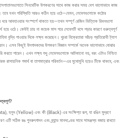
যা হাসপাতালগুলোতে সিনথেটিক উপকরণের সাথে কাজ করার সময় বেশ ভালোভাবে কাজ
ম রাখে। তবে যখন পরিস্থিতি আরও কঠিন হয়ে ওঠে—যেমন, লেবেলগুলোকে কঠোর
র ধরে আবহাওয়ার সংস্পর্শে থাকতে হয়—তখন সম্পূর্ণ রেজিন ভিত্তিক রিবনগুলো
য হয়ে ওঠে। কেউই চায় না কয়েক মাস পরে লেবেলটি খসে পড়ার কারণে গুরুত্বপূর্ণ
চাহিদা বৃদ্ধি পাওয়ার দিকে লক্ষ্য করেছেন। খুচরা বিক্রেতারা আঁচড় প্রতিরোধী ট্যাগ
েল চান। এসব কিছুই উৎপাদকদের উপকরণ বিজ্ঞান সম্পর্কে অনেক ভালোভাবে বোঝার
রি করতে পারেন। এখন লক্ষ্য শুধু লেবেলগুলোকে আটকানো নয়, বরং এটাও নিশ্চিত
ক রাসায়নিক পদার্থ বা তাপমাত্রার পরিবর্তন—এর মুখোমুখি হয়েও টিকে থাকবে, এবং
্বপূর্ণ?
), হলুদ (Yellow) এবং কী (Black) এর সংক্ষিপ্ত রূপ, যা রঙিন মুদ্রণে
রণ এটি সঠিক রঙ পুনরুৎপাদন এবং ব্র্যান্ড মানদণ্ডের সাথে সামঞ্জস্য বজায় রাখতে