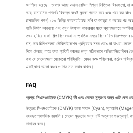
জনপ্রিয় রয়েছে। তারপর আছে ওয়াক্স-রেজিন মিশ্রণ ভিত্তিক রিবনগুলো, 
করে, রাসায়নিক পদার্থের বিরুদ্ধে যথেষ্ট সুরক্ষা প্রদান করে এবং খরচ ক
রাসায়নিক পদার্থ, ১৫০ ডিগ্রি ফারেনহাইটের বেশি তাপমাত্রা বা বছরের পর বছ
গাড়ি নির্মাণ কারখানা এবং ওষুধ উৎপাদন কারখানার মতো স্থানগুলোতে অপরিহার্
তথ্য হারিয়ে যাক! শিল্প বিশেষজ্ঞরা সাম্প্রতিক সময়ে বিশেষায়িত বিকল্পগুলোর 
চান, আর চিকিৎসকরা স্টেরিলাইজেশন প্রক্রিয়ার সময় ভেঙে না যাওয়া লেব
দিকে ঠেলছে, যাতে তারা প্রতিটি কাজের জন্য সঠিকভাবে অভিযোজিত রিবন তৈ
করা যে লেবেলগুলো যেকোনো পরিস্থিতি—যেমন রুক্ষ পরিচালনা, কঠোর পরিষ্কার
একইসাথে ভালো রঙের গুণগত মান বজায় রাখবে।
FAQ
প্রশ্ন: সিএমওয়াইকে (CMYK) কী এবং লেবেল মুদ্রণের জন্য এটি কেন গুরুত
উত্তর: সিএমওয়াইকে (CMYK) হলো সায়ান (Cyan), ম্যাজেন্টা (Magenta
ব্যবহৃত প্রাথমিক রঙগুলি। লেবেল মুদ্রণের জন্য এটি অত্যন্ত গুরুত্বপূর্ণ, কা
সাহায্য করে।