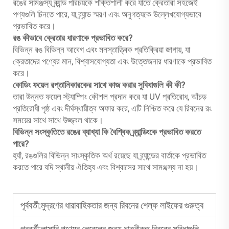
রঙের সামঞ্জস্য ব্র্যান্ড পরিচয়কে শক্তিশালী করে যাতে ক্রেতারা সহজেই
পণ্যগুলি চিনতে পারে, যা ব্র্যান্ড স্মরণ এবং অনুগত্যকে উল্লেখযোগ্যভাবে
প্রভাবিত করে।
রঙ কীভাবে ক্রেতার ধারণাকে প্রভাবিত করে?
বিভিন্ন রঙ বিভিন্ন আবেগ এবং মনস্তাত্ত্বিক প্রতিক্রিয়া জাগায়, যা
ক্রেতাদের পণ্যের মান, বিশ্বাসযোগ্যতা এবং উত্তেজনার ধারণাকে প্রভাবিত
করে।
কোডিং ফয়েল রপ্তানিকারকের সাথে কাজ করার সুবিধাগুলি কী কী?
তারা উন্নত ফয়েল স্ট্যাম্পিং কৌশল প্রদান করে যা UV প্রতিরোধ, আঁচড়
প্রতিরোধী পৃষ্ঠ এবং দীর্ঘস্থায়ীত্ব অফার করে, এটি নিশ্চিত করে যে রিবনের রং
সময়ের সাথে সাথে উজ্জ্বল থাকে।
বিভিন্ন সংস্কৃতিতে রঙের ব্যাখ্যা কি বৈশ্বিক ব্র্যান্ডিংকে প্রভাবিত করতে
পারে?
হ্যাঁ, রঙগুলির বিভিন্ন সাংস্কৃতিক অর্থ রয়েছে যা ব্র্যান্ডের বার্তাকে প্রভাবিত
করতে পারে যদি স্থানীয় ঐতিহ্য এবং বিশ্বাসের সাথে সামঞ্জস্য না হয়।
পূর্ববর্তী:
মুদ্রণের ধারাবাহিকতার জন্য রিবনের শেল্ফ লাইফের গুরুত্ব
পরবর্তী:
লাক্সারি পণ্যের লেবেলের জন্য ধাতবীকৃত রিবনের সুবিধাগুলি