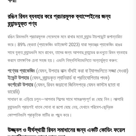
রঙিন রিবন ব্যবহার করে প্রচারমূলক ক্যাম্পেইনের জন্য
ব্র্যান্ডযুক্ত পণ্য
রঙিন রিবনগুলি প্রচারমূলক লেবেলকে মনে রাখার মতো ব্র্যান্ড টাচপয়েন্টে রূপান্তরিত
করে। 89% ক্রেতা (প্যাকেজিং ডাইজেস্ট 2023) যারা স্বতন্ত্র প্যাকেজিং রঙের
সাথে যুক্ত ব্র্যান্ডগুলি মনে রাখেন, তাদের জন্য আপনার ব্র্যান্ডের রংধনুতে রিবন ব্যবহার
করলে তাৎক্ষণিক চেনা সহজ হয়। এগুলি নিম্নলিখিতগুলিতে অন্তর্ভুক্ত করুন:
পণ্যের প্যাকেজিং
(যেমন, উপহার বাক্স বাঁধাই করা বা ট্যাগগুলিতে সজ্জা দেওয়া)
ইভেন্ট উপহার
(যেমন, ব্র্যান্ডকৃত ল্যানিয়ার্ড বা প্রতিযোগিতার পদক)
কর্পোরেট উপহার
(যেমন, রিবন জড়ানো জিনিসপত্র যেমন কাস্টম ছাতা বা
ডায়েরি)
সাধারণ রং এড়িয়ে চলুন—আপনার শিল্পের সাথে সামঞ্জস্যপূর্ণ রং বেছে নিন। লাক্সারি
ব্র্যান্ডগুলি প্রায়শই ধাতব সোনা বা রূপো বেছে নেয়, যেখানে পরিবেশ-কেন্দ্রিক
কোম্পানিগুলি প্রাকৃতিক মাটির রং পছন্দ করে।
উজ্জ্বল ও দীর্ঘস্থায়ী রিবন সমাধানের জন্য একটি কোডিং ফয়েল