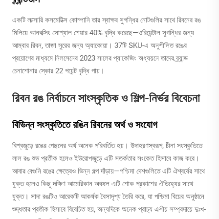
একটি লাক্সারি কসমেটিক্স কোম্পানি তার স্বাক্ষর সুগন্ধির নোটগুলির সাথে রিবনের রঙ
মিলিয়ে আনবক্সিং সোশ্যাল শেয়ার 40% বৃদ্ধি করেছে—ওরিয়েন্টাল সুগন্ধির জন্য
আম্বার রিবন, তাজা সুরের জন্য অ্যাকোয়া। 37টি SKU-এ অনুশীলিত রঙের
প্রয়োগের মাধ্যমে নিলসেনের 2023 সালের প্যাকেজিং অধ্যয়নে তাদের ব্র্যান্ড
চেনাশোনার স্কোর 22 পয়েন্ট বৃদ্ধি পায়।
রিবন রঙ নির্বাচনে সাংস্কৃতিক ও শিল্প-নির্ভর বিবেচনা
বিভিন্ন সংস্কৃতিতে রঙিন রিবনের অর্থ ও সংযোগ
বিশ্বজুড়ে রঙের পেছনের অর্থ অনেক পরিবর্তিত হয়। উদাহরণস্বরূপ, চীনা সংস্কৃতিতে
লাল রঙ শুভ প্রতীক হলেও ইউরোপজুড়ে এটি সতর্কতার সংকেত হিসাবে কাজ করে।
আবার বেগুনি রঙের ক্ষেত্রেও ভিন্ন গল্প দাঁড়ায়—পশ্চিমা দেশগুলিতে এটি ঐশ্বর্যের সাথে
যুক্ত হলেও কিছু দক্ষিণ আমেরিকান অঞ্চলে এটি শোক প্রকাশের ঐতিহ্যের সাথে
যুক্ত। সাদা রঙটিও আরেকটি আকর্ষক বৈসাদৃশ্য তৈরি করে, যা পশ্চিমা বিয়ের অনুষ্ঠানে
শুদ্ধতার প্রতীক হিসাবে বিবেচিত হয়, অন্যদিকে অনেক প্রাচ্য এশীয় সম্প্রদায়ে দুঃখ-