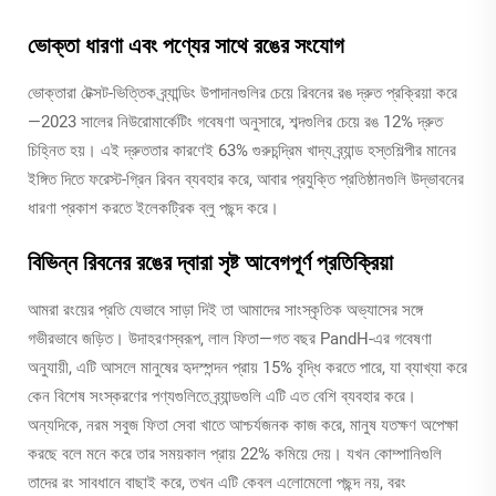
ভোক্তা ধারণা এবং পণ্যের সাথে রঙের সংযোগ
ভোক্তারা টেক্সট-ভিত্তিক ব্র্যান্ডিং উপাদানগুলির চেয়ে রিবনের রঙ দ্রুত প্রক্রিয়া করে
—2023 সালের নিউরোমার্কেটিং গবেষণা অনুসারে, শব্দগুলির চেয়ে রঙ 12% দ্রুত
চিহ্নিত হয়। এই দ্রুততার কারণেই 63% গুরুচন্দ্রিম খাদ্য ব্র্যান্ড হস্তশিল্পীর মানের
ইঙ্গিত দিতে ফরেস্ট-গ্রিন রিবন ব্যবহার করে, আবার প্রযুক্তি প্রতিষ্ঠানগুলি উদ্ভাবনের
ধারণা প্রকাশ করতে ইলেকট্রিক ব্লু পছন্দ করে।
বিভিন্ন রিবনের রঙের দ্বারা সৃষ্ট আবেগপূর্ণ প্রতিক্রিয়া
আমরা রংয়ের প্রতি যেভাবে সাড়া দিই তা আমাদের সাংস্কৃতিক অভ্যাসের সঙ্গে
গভীরভাবে জড়িত। উদাহরণস্বরূপ, লাল ফিতা—গত বছর PandH-এর গবেষণা
অনুযায়ী, এটি আসলে মানুষের হৃদস্পন্দন প্রায় 15% বৃদ্ধি করতে পারে, যা ব্যাখ্যা করে
কেন বিশেষ সংস্করণের পণ্যগুলিতে ব্র্যান্ডগুলি এটি এত বেশি ব্যবহার করে।
অন্যদিকে, নরম সবুজ ফিতা সেবা খাতে আশ্চর্যজনক কাজ করে, মানুষ যতক্ষণ অপেক্ষা
করছে বলে মনে করে তার সময়কাল প্রায় 22% কমিয়ে দেয়। যখন কোম্পানিগুলি
তাদের রং সাবধানে বাছাই করে, তখন এটি কেবল এলোমেলো পছন্দ নয়, বরং