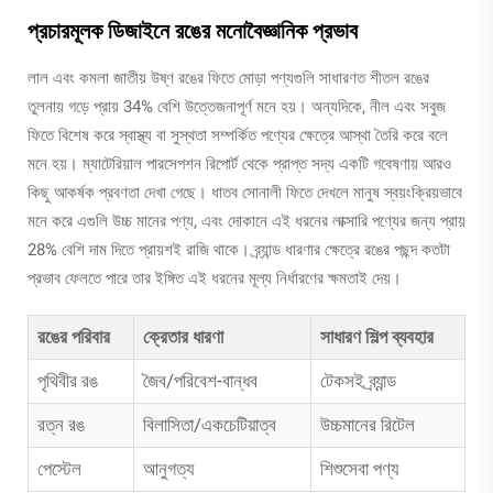
প্রচারমূলক ডিজাইনে রঙের মনোবৈজ্ঞানিক প্রভাব
লাল এবং কমলা জাতীয় উষ্ণ রঙের ফিতে মোড়া পণ্যগুলি সাধারণত শীতল রঙের
তুলনায় গড়ে প্রায় 34% বেশি উত্তেজনাপূর্ণ মনে হয়। অন্যদিকে, নীল এবং সবুজ
ফিতে বিশেষ করে স্বাস্থ্য বা সুস্থতা সম্পর্কিত পণ্যের ক্ষেত্রে আস্থা তৈরি করে বলে
মনে হয়। ম্যাটেরিয়াল পারসেপশন রিপোর্ট থেকে প্রাপ্ত সদ্য একটি গবেষণায় আরও
কিছু আকর্ষক প্রবণতা দেখা গেছে। ধাতব সোনালী ফিতে দেখলে মানুষ স্বয়ংক্রিয়ভাবে
মনে করে এগুলি উচ্চ মানের পণ্য, এবং দোকানে এই ধরনের লাক্সারি পণ্যের জন্য প্রায়
28% বেশি দাম দিতে প্রায়শই রাজি থাকে। ব্র্যান্ড ধারণার ক্ষেত্রে রঙের পছন্দ কতটা
প্রভাব ফেলতে পারে তার ইঙ্গিত এই ধরনের মূল্য নির্ধারণের ক্ষমতাই দেয়।
রঙের পরিবার
ক্রেতার ধারণা
সাধারণ শিল্প ব্যবহার
পৃথিবীর রঙ
জৈব/পরিবেশ-বান্ধব
টেকসই ব্র্যান্ড
রত্ন রঙ
বিলাসিতা/একচেটিয়াত্ব
উচ্চমানের রিটেল
পেস্টেল
আনুগত্য
শিশুসেবা পণ্য