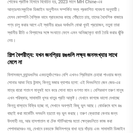
শোকের প্রতীক হিসাবে বিবেচিত হয়, 2023 সালে MH Chine-এর
আন্তঃসাংস্কৃতিক ডিজাইন অনুশীলন সম্পর্কিত সদ্য প্রকাশিত গবেষণা অনুযায়ী।
যেসব কোম্পানি বৈশ্বিক ভাবে গ্রাহকদের কাছে পৌঁছাতে চায়, তাদের বৈদেশিক বাজারে
পণ্য চালু করার আগে এই স্থানীয় রঙের অর্থগুলি বোঝা খুবই প্রয়োজন, নতুবা তারা
স্থানীয় রীতি ও বিশ্বাসের সঙ্গে সংঘাতে ফেলে এমন অনিচ্ছাকৃত বার্তা তৈরি করার ঝুঁকি
নেয়।
শিল্প বৈপরীত্য: যখন জনপ্রিয় রঙগুলি লক্ষ্য জনসংখ্যার সাথে
মেলে না
বিলাসবহুল ব্র্যান্ডগুলির একচতুর্থাংশেরও বেশি এখনও প্রিমিয়াম চেহারা পাওয়ার জন্য
সোনার আভা নিয়ে উন্মাদ, কিন্তু মজার ব্যাপার হলো: এই দিনগুলিতে জেন জেড-এর
মাত্র বারো শতাংশ মানুষই মনে করে সোনা মানে গুণগত মান। বেশিরভাগ তরুণ মানুষ
এখন পরিষ্কার, সাদামাটা ধূসর ধাতুর প্রতি আকৃষ্ট। যেখানে কাগজে ভালো দেখাচ্ছে
কিন্তু বাস্তবে বিক্রি হচ্ছে না, সেখানে অবশ্যই কিছু ভুল আছে। বোর্ডরুমে বসে রঙ
বাছাই করা মার্কেটিং দলগুলি হয়তো বড় ভুল করছে। তরুণ ক্রেতারা কেনার জন্য
উৎসাহী নয়, আর হাসপাতাল বা টেক স্টার্টআপের মতো ক্ষেত্রগুলিতে কাজ করা
পেশাদারদেরও নয়, যেখানে চকচকে জিনিসপত্র বাধা হয়ে দাঁড়ায় এবং সাদামাটা ডিজাইন