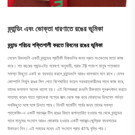
ব্র্যান্ডিং এবং ভোক্তা ধারণাতে রঙের ভূমিকা
ব্র্যান্ড পরিচয় শক্তিশালী করতে রিবনের রঙের ভূমিকা
লেবেল রিবনগুলি একটি ব্র্যান্ডের প্রতীকী দিকগুলির জন্য দ্রুত সংকেতের মতো কাজ
করে। গত বছরের প্যান্ডএইচ গবেষণা অনুযায়ী, প্রায় 78 শতাংশ মানুষ পণ্যজাত
সমস্ত কিছুতে একই রং ব্যবহার করলে ব্র্যান্ডগুলি আরও ভালভাবে মনে রাখে। যেসব
কোম্পানি নির্ভুল রঙের মিল পেতে বিশেষায়িত ফয়েল সরবরাহকারীদের সাথে কাজ করে,
তাদের ফলাফল অনেক ভালো হয়। এই বিশেষজ্ঞরা রংগুলি ঠিকভাবে পুনরুৎপাদন করতে
সাহায্য করেন যাতে গ্রাহকরা পণ্যের বাক্স থেকে শুরু করে দোকানের ডিসপ্লে পর্যন্ত
সবকিছুতে সঙ্গে সঙ্গে চিনতে পারে। তিনটি মার্কেটিং পর্বের জন্য তাদের সমস্ত
প্যাকেজিং-এ একটি স্বতন্ত্র টিল রঙের রিবনে রূপান্তরিত হওয়ার পর থেকে ব্র্যান্ডের
সাথে মানুষের সংযোগ আরও জোরদার হওয়ার একটি স্বাস্থ্য-কেন্দ্রিক ব্যবসায়ের
উদাহরণ নিন। এই সময়ের মধ্যে এই সংযোগ প্রায় 41% বৃদ্ধি পায়।