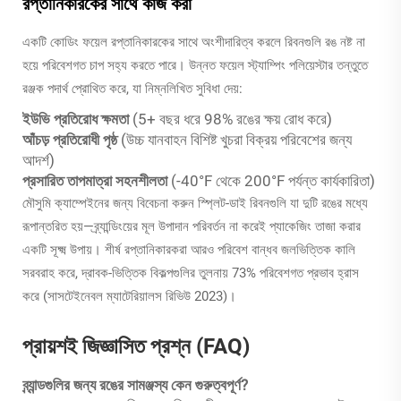
রপ্তানিকারকের সাথে কাজ করা
একটি কোডিং ফয়েল রপ্তানিকারকের সাথে অংশীদারিত্ব করলে রিবনগুলি রঙ নষ্ট না
হয়ে পরিবেশগত চাপ সহ্য করতে পারে। উন্নত ফয়েল স্ট্যাম্পিং পলিয়েস্টার তন্তুতে
রঞ্জক পদার্থ প্রোথিত করে, যা নিম্নলিখিত সুবিধা দেয়:
ইউভি প্রতিরোধ ক্ষমতা
(5+ বছর ধরে 98% রঙের ক্ষয় রোধ করে)
আঁচড় প্রতিরোধী পৃষ্ঠ
(উচ্চ যানবাহন বিশিষ্ট খুচরা বিক্রয় পরিবেশের জন্য
আদর্শ)
প্রসারিত তাপমাত্রা সহনশীলতা
(-40°F থেকে 200°F পর্যন্ত কার্যকারিতা)
মৌসুমি ক্যাম্পেইনের জন্য বিবেচনা করুন স্প্লিট-ডাই রিবনগুলি যা দুটি রঙের মধ্যে
রূপান্তরিত হয়—ব্র্যান্ডিংয়ের মূল উপাদান পরিবর্তন না করেই প্যাকেজিং তাজা করার
একটি সূক্ষ্ম উপায়। শীর্ষ রপ্তানিকারকরা আরও পরিবেশ বান্ধব জলভিত্তিক কালি
সরবরাহ করে, দ্রাবক-ভিত্তিক বিকল্পগুলির তুলনায় 73% পরিবেশগত প্রভাব হ্রাস
করে (সাসটেইনেবল ম্যাটেরিয়ালস রিভিউ 2023)।
প্রায়শই জিজ্ঞাসিত প্রশ্ন (FAQ)
ব্র্যান্ডগুলির জন্য রঙের সামঞ্জস্য কেন গুরুত্বপূর্ণ?