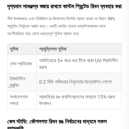
দৃশ্যমান সামঞ্জস্য বজায় রাখতে কাস্টম প্রিন্টেড রিবন ব্যবহার করা
শীর্ষ উৎপাদকরা এখন ডিজিটাল রং-মিলানোর সিস্টেম প্রদান করেন যা রিবনে 98%
প্যান্টোন নির্ভুলতা অর্জন করে। একটি কোডিং ফয়েল রপ্তানিকারকের সাথে
অংশীদারিত্ব গড়ে তোলা গুরুত্বপূর্ণ সুবিধা প্রদান করে:
সুবিধা
প্রযুক্তিগত সুবিধা
আউটডোরে 5+ বছর ধরে টিকে থাকা UV-স্থিতিশীল
ফেড প্রতিরোধ
রঞ্জক
ট্যাকটাইল
0.2 মিমি গভীরতার নির্ভুলতায় উত্তোলিত লোগো
ব্র্যান্ডিং
অপারেশনাল
স্বয়ংক্রিয় রঙ ক্যালিব্রেশনের মাধ্যমে 15% দ্রুত
দক্ষতা
উৎপাদন
কেস স্টাডি: কৌশলগত রিবন রঙ নির্বাচনের মাধ্যমে সফল
ব্র্যান্ডগুলি