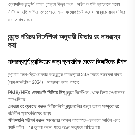
'ক্রোমাটিক ব্র্যান্ডিং' নামক বৃহত্তর কিছুর অংশ। সঠিক রংগুলি গ্রাহকদের মধ্যে
নির্দিষ্ট অনুভূতি জাগিয়ে তুলতে পারে, এমন সংযোগ তৈরি করে যা মানুষকে বারবার ফিরে
আসতে বাধ্য করে।
ব্র্যান্ড পরিচয় নির্দেশিকা অনুযায়ী ফিতার রং সামঞ্জস্য
করা
সামঞ্জস্যপূর্ণ ব্র্যান্ডিংয়ের জন্য ব্যবহারিক লেবেল ডিজাইনের টিপস
দৃশ্যমান স্মরণশক্তি জোরদার করে ব্র্যান্ড সামঞ্জস্যতা 33% আয়ের সম্ভাবনা বাড়ায়
(আপওয়ার্ডইঞ্জিন 2024)। সামঞ্জস্য বজায় রাখতে:
PMS/HEX কোডগুলি মিলিয়ে নিন
ব্র্যান্ড নির্দেশিকা থেকে ফিতা উৎপাদনের
ব্যাচগুলিতে
একরঙা রং ব্যবহার করুন
মিনিমালিস্ট ব্র্যান্ডগুলির জন্য অথবা
সম্পূরক রং
গতিশীল প্যাকেজিংয়ের জন্য
ফিনিশগুলি পরীক্ষা করুন
দোকানের আসল আলোতে—চকচকে সাতিন এবং
ম্যাট কটন—এর তুলনা করুন যাতে রঙের সত্যতা নিশ্চিত হয়