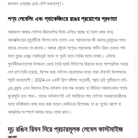
ঝলমলে চেহারার চেয়ে বেশি গুরুত্বপূর্ণ।
পণ্য লেবেলিং এবং প্যাকেজিংয়ে রঙের প্রয়োগের প্রবণতা
আজকাল বাজার সেইসব রিবনগুলির দিকে এগিয়ে যাচ্ছে যা দ্বৈত কাজ করে,
আনবক্সিংয়ের মুহূর্তটিকে বিশেষ করে তোলে এবং গ্রাহকদের কী ধরনের ব্র্যান্ডের সাথে
তাদের লেনদেন তা জানায়। আমরা সৌন্দর্য পণ্যের প্যাকেজে সাটিন রিবন দেখতে পাই
যাতে সুন্দর ওম্ব্রে গ্রেডিয়েন্ট থাকে যা খুবই হাতে তৈরির মতো দেখায়। এদিকে,
পুনর্নবীকরণযোগ্য উপকরণ থেকে তৈরি ম্যাট ফিনিশের রিবনের জন্য সাম্প্রতিক সময়ে
বেশ চাপ তৈরি হয়েছে, বিশেষ করে সেইসব ক্রেতাদের মধ্যে যারা টেকসই উৎপাদনের
প্রতি মনোযোগী। 2024-এর একটি শিল্প সমীক্ষা অনুযায়ী, প্রায় দুই তৃতীয়াংশ হাই-
এন্ড ব্র্যান্ড এমন রিবনের উপর ফোকাস করা শুরু করেছে যা বিভিন্ন আবহাওয়ার শর্তের
মুখোমুখি হতে পারে। তাদের অধিকাংশই এই স্থায়িত্ব পায় সেইসব সরবরাহকারীদের
সাথে ঘনিষ্ঠভাবে কাজ করে যারা ফয়েল কোডিংয়ে বিশেষজ্ঞ, যা রং সূর্যের আলো বা
আর্দ্রতার সংস্পর্শে আসার পরেও তাজা রাখে।
দৃঢ় রঙিন রিবন দিয়ে প্রচারমূলক লেবেল কাস্টমাইজ
করা