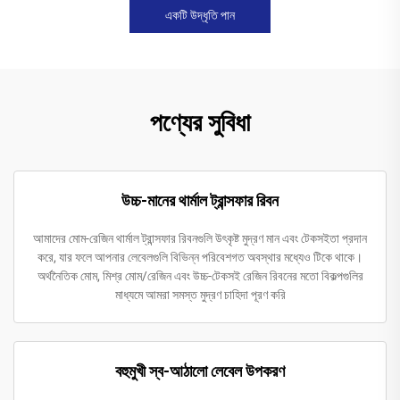
একটি উদ্ধৃতি পান
পণ্যের সুবিধা
উচ্চ-মানের থার্মাল ট্রান্সফার রিবন
আমাদের মোম-রেজিন থার্মাল ট্রান্সফার রিবনগুলি উৎকৃষ্ট মুদ্রণ মান এবং টেকসইতা প্রদান
করে, যার ফলে আপনার লেবেলগুলি বিভিন্ন পরিবেশগত অবস্থার মধ্যেও টিকে থাকে।
অর্থনৈতিক মোম, মিশ্র মোম/রেজিন এবং উচ্চ-টেকসই রেজিন রিবনের মতো বিকল্পগুলির
মাধ্যমে আমরা সমস্ত মুদ্রণ চাহিদা পূরণ করি
বহুমুখী স্ব-আঠালো লেবেল উপকরণ