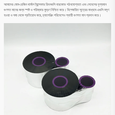
আমাদের মোম-রেজিন থার্মাল ট্রান্সফার রিবনগুলি বারকোড পঠনযোগ্যতা এবং লেবেলের দৃশ্যমান
গুণগত মানের জন্য স্পষ্ট ও পরিষ্কার মুদ্রণ নিশ্চিত করে। বিশেষায়িত সূত্রের মাধ্যমে এগুলি মসৃণ
হওয়া ও ঘষা থেকে প্রতিরোধ করে, চ্যালেঞ্জিং পরিবেশেও স্থায়ী গুণগত মান প্রদান করে।