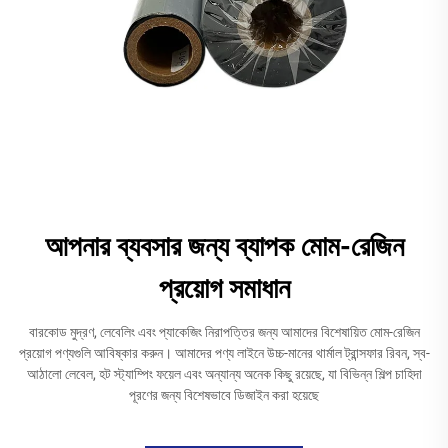
আপনার ব্যবসার জন্য ব্যাপক মোম-রেজিন
প্রয়োগ সমাধান
বারকোড মুদ্রণ, লেবেলিং এবং প্যাকেজিং নিরাপত্তির জন্য আমাদের বিশেষায়িত মোম-রেজিন
প্রয়োগ পণ্যগুলি আবিষ্কার করুন। আমাদের পণ্য লাইনে উচ্চ-মানের থার্মাল ট্রান্সফার রিবন, স্ব-
আঠালো লেবেল, হট স্ট্যাম্পিং ফয়েল এবং অন্যান্য অনেক কিছু রয়েছে, যা বিভিন্ন শিল্প চাহিদা
পূরণের জন্য বিশেষভাবে ডিজাইন করা হয়েছে