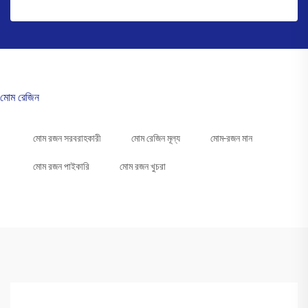
মোম রেজিন
মোম রজন সরবরাহকারী
মোম রেজিন মূল্য
মোম-রজন মান
মোম রজন পাইকারি
মোম রজন খুচরা