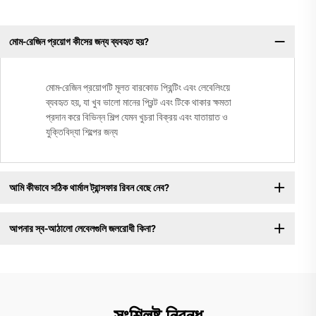
মোম-রেজিন প্রয়োগ কীসের জন্য ব্যবহৃত হয়?
মোম-রেজিন প্রয়োগটি মূলত বারকোড প্রিন্টিং এবং লেবেলিংয়ে
ব্যবহৃত হয়, যা খুব ভালো মানের প্রিন্ট এবং টিকে থাকার ক্ষমতা
প্রদান করে বিভিন্ন শিল্প যেমন খুচরা বিক্রয় এবং যাতায়াত ও
যুক্তিবিদ্যা শিল্পের জন্য
আমি কীভাবে সঠিক থার্মাল ট্রান্সফার রিবন বেছে নেব?
আপনার স্ব-আঠালো লেবেলগুলি জলরোধী কিনা?
সংশ্লিষ্ট নিবন্ধ