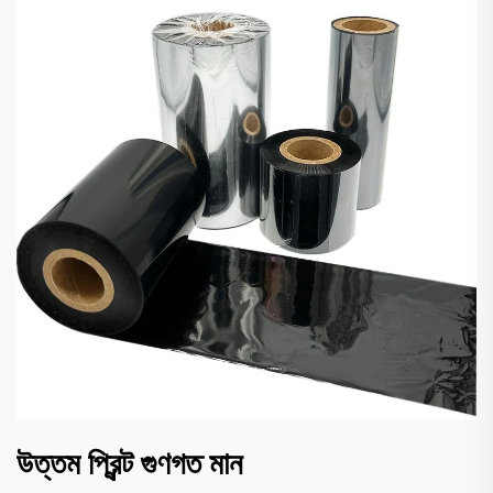
উত্তম প্রিন্ট গুণগত মান