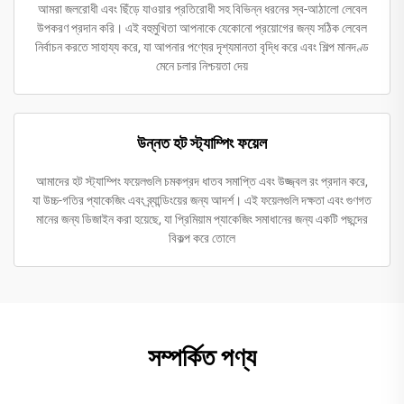
আমরা জলরোধী এবং ছিঁড়ে যাওয়ার প্রতিরোধী সহ বিভিন্ন ধরনের স্ব-আঠালো লেবেল
উপকরণ প্রদান করি। এই বহুমুখিতা আপনাকে যেকোনো প্রয়োগের জন্য সঠিক লেবেল
নির্বাচন করতে সাহায্য করে, যা আপনার পণ্যের দৃশ্যমানতা বৃদ্ধি করে এবং শিল্প মানদণ্ড
মেনে চলার নিশ্চয়তা দেয়
উন্নত হট স্ট্যাম্পিং ফয়েল
আমাদের হট স্ট্যাম্পিং ফয়েলগুলি চমকপ্রদ ধাতব সমাপ্তি এবং উজ্জ্বল রং প্রদান করে,
যা উচ্চ-গতির প্যাকেজিং এবং ব্র্যান্ডিংয়ের জন্য আদর্শ। এই ফয়েলগুলি দক্ষতা এবং গুণগত
মানের জন্য ডিজাইন করা হয়েছে, যা প্রিমিয়াম প্যাকেজিং সমাধানের জন্য একটি পছন্দের
বিকল্প করে তোলে
সম্পর্কিত পণ্য