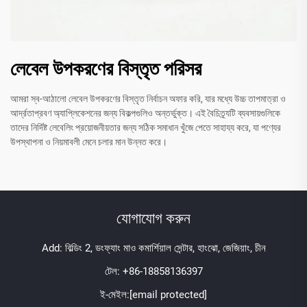
লেবেল উপকরণের বিস্তৃত পরিসর
আমরা স্ব-আঠালো লেবেল উপকরণের বিস্তৃত নির্বাচন অফার করি, যার মধ্যে উচ্চ তাপমাত্রা ও
আর্দ্রতাপ্রবণ অ্যাপ্লিকেশনের জন্য বিকল্পগুলিও অন্তর্ভুক্ত। এই বৈচিত্র্যটি ব্যবসায়গুলিকে
তাদের নির্দিষ্ট লেবেলিং প্রয়োজনীয়তার জন্য সঠিক সমাধান খুঁজে পেতে সাহায্য করে, যা পণ্যের
উপস্থাপনা ও নিয়মাবলী মেনে চলার মান উন্নত করে।
যোগাযোগ করুন
Add: বিল্ডিং 2, ডংফ্যাং মাও কমার্শিয়াল সেন্টার, হাংঝো, জেজিয়াং, চীন
টেল:
+86-18858136397
ই-মেইল:
[email protected]