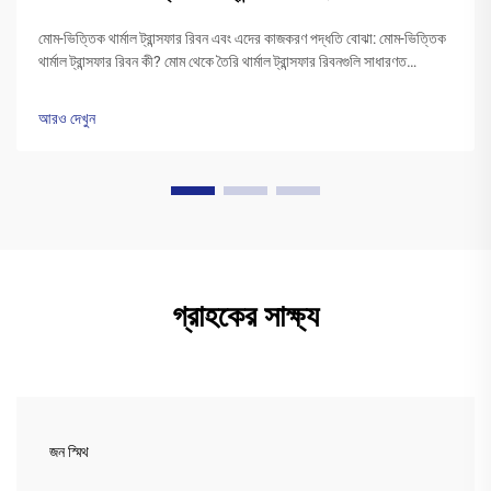
মোম-ভিত্তিক থার্মাল ট্রান্সফার রিবন এবং এদের কাজকরণ পদ্ধতি বোঝা: মোম-ভিত্তিক
থার্মাল ট্রান্সফার রিবন কী? মোম থেকে তৈরি থার্মাল ট্রান্সফার রিবনগুলি সাধারণত
পলিএস্টার বেসের উপর একটি বিশেষ মোম কালির স্তর দিয়ে আবৃত থাকে। প্রিন্টারের
হেড উত্তপ্ত হওয়ার সময়...
আরও দেখুন
গ্রাহকের সাক্ষ্য
জন স্মিথ