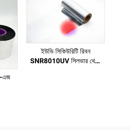
ইউভি সিকিউরিটি রিবন
SNR8010UV সিলভার থেকে
রেড
র-এজ