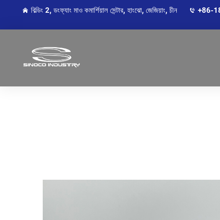
বিল্ডিং 2, ডংফ্যাং মাও কমার্শিয়াল সেন্টার, হাংঝো, জেজিয়াং, চীন
+86-1