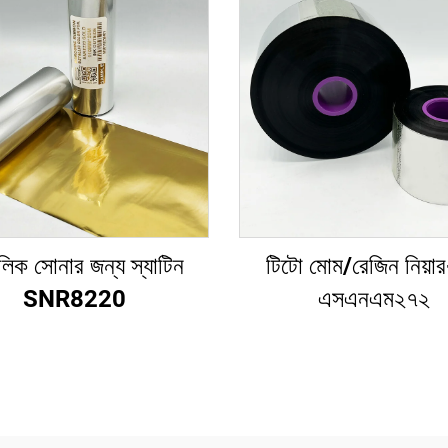
লিক সোনার জন্য স্যাটিন
টিটো মোম/রেজিন নিয়া
SNR8220
এসএনএম২৭২