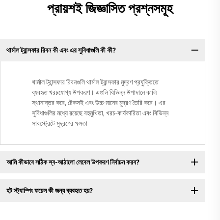
প্রায়শই জিজ্ঞাসিত প্রশ্নসমূহ
থার্মাল ট্রান্সফার রিবন কী এবং এর সুবিধাগুলি কী কী?
থার্মাল ট্রান্সফার রিবনগুলি থার্মাল ট্রান্সফার মুদ্রণ প্রযুক্তিতে
ব্যবহৃত খরচযোগ্য উপকরণ। এগুলি বিভিন্ন উপাদানে কালি
স্থানান্তর করে, টেকসই এবং উচ্চ-মানের মুদ্রণ তৈরি করে। এর
সুবিধাগুলির মধ্যে রয়েছে বহুমুখিতা, খরচ-কার্যকারিতা এবং বিভিন্ন
সাবস্ট্রেটে মুদ্রণের ক্ষমতা
আমি কীভাবে সঠিক স্ব-আঠালো লেবেল উপকরণ নির্বাচন করব?
হট স্ট্যাম্পিং ফয়েল কী জন্য ব্যবহৃত হয়?