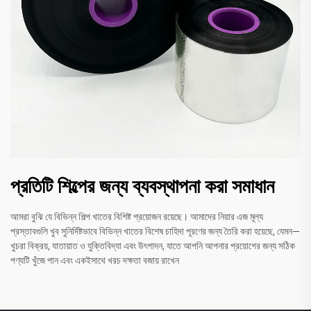
প্রতিটি শিল্পের জন্য ব্যবস্থাপনা করা সমাধান
আমরা বুঝি যে বিভিন্ন শিল্প খাতের বিশিষ্ট প্রয়োজন রয়েছে। আমাদের নিয়ার এজ মূল্য
প্রস্তাবগুলি খুব সুনির্দিষ্টভাবে বিভিন্ন খাতের বিশেষ চাহিদা পূরণের জন্য তৈরি করা হয়েছে, যেমন—
খুচরা বিক্রয়, যাতায়াত ও যুক্তিবিদ্যা এবং উৎপাদন, যাতে আপনি আপনার প্রয়োগের জন্য সঠিক
পণ্যটি খুঁজে পান এবং একইসাথে খরচ দক্ষতা বজায় রাখেন