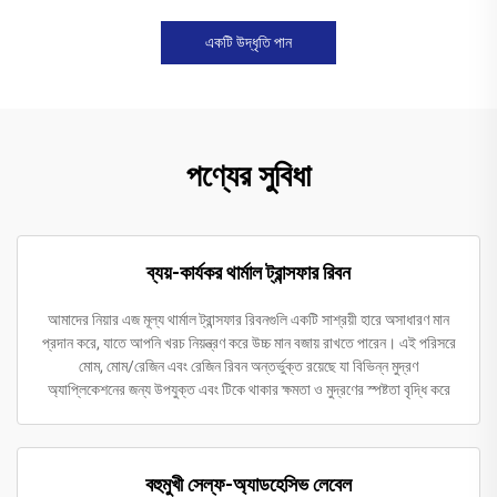
একটি উদ্ধৃতি পান
পণ্যের সুবিধা
ব্যয়-কার্যকর থার্মাল ট্রান্সফার রিবন
আমাদের নিয়ার এজ মূল্য থার্মাল ট্রান্সফার রিবনগুলি একটি সাশ্রয়ী হারে অসাধারণ মান
প্রদান করে, যাতে আপনি খরচ নিয়ন্ত্রণ করে উচ্চ মান বজায় রাখতে পারেন। এই পরিসরে
মোম, মোম/রেজিন এবং রেজিন রিবন অন্তর্ভুক্ত রয়েছে যা বিভিন্ন মুদ্রণ
অ্যাপ্লিকেশনের জন্য উপযুক্ত এবং টিকে থাকার ক্ষমতা ও মুদ্রণের স্পষ্টতা বৃদ্ধি করে
বহুমুখী সেল্ফ-অ্যাডহেসিভ লেবেল