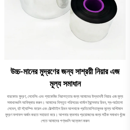
উচ্চ-মানের মুদ্রণের জন্য সাশ্রয়ী নিয়ার এজ
মূল্য সমাধান
বারকোড মুদ্রণ, লেবেলিং এবং প্যাকেজিং নিরাপত্তার জন্য আমাদের উদ্ভাবনী নিয়ার এজ মূল্য
সমাধানগুলি আবিষ্কার করুন। আমাদের বিস্তৃত পরিসরের থার্মাল ট্রান্সফার রিবন, স্ব-আঠালো
লেবেল, হট স্ট্যাম্পিং ফয়েল এবং টেক্সটাইল রিবন আপনাকে প্রতিযোগিতামূলক মূল্যে অপ্টিমাল
মুদ্রণ ফলাফল অর্জন করতে সহায়তা করে। আপনার ব্যবসার প্রয়োজনের জন্য সঠিক সমাধান খুঁজে
পেতে আমাদের পণ্যগুলি অন্বেষণ করুন