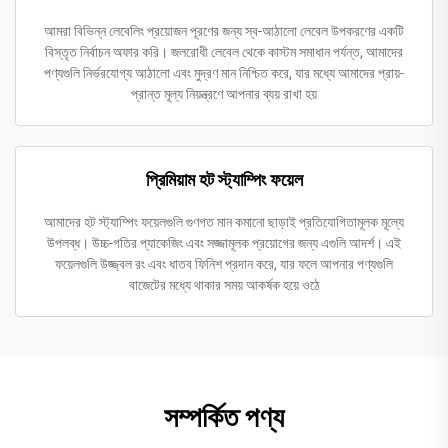
আমরা বিভিন্ন লেবেলিং প্রয়োজন পূরণের জন্য স্ব-আঠালো লেবেল উপকরণের একটি
বিস্তৃত নির্বাচন অফার করি। জলরোধী লেবেল থেকে কাস্টম সমাধান পর্যন্ত, আমাদের
পণ্যগুলি নির্ভরযোগ্য আঠালো এবং মুদ্রণ মান নিশ্চিত করে, যার মধ্যে আমাদের প্রায়-
প্রান্ত মূল্য নিয়ন্ত্রণে আপনার ব্যয় রাখা হয়
প্রিমিয়াম হট স্ট্যাম্পিং ফয়েল
আমাদের হট স্ট্যাম্পিং ফয়েলগুলি গুণগত মান কমানো ছাড়াই প্রতিযোগিতামূলক মূল্যে
উপলব্ধ। উচ্চ-গতির প্যাকেজিং এবং সজ্জামূলক প্রয়োগের জন্য এগুলি আদর্শ। এই
ফয়েলগুলি উজ্জ্বল রং এবং ধাতব ফিনিশ প্রদান করে, যার ফলে আপনার পণ্যগুলি
বাজেটের মধ্যে থাকার সময় আকর্ষক হয়ে ওঠে
সম্পর্কিত পণ্য