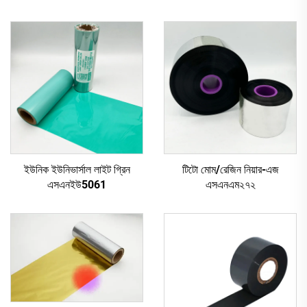
ইউনিক ইউনিভার্সাল লাইট গ্রিন
টিটো মোম/রেজিন নিয়ার-এজ
এসএনইউ5061
এসএনএম২৭২