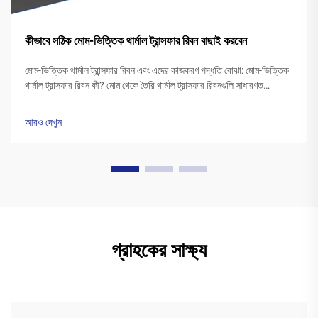
কীভাবে সঠিক মোম-ভিত্তিক থার্মাল ট্রান্সফার রিবন বাছাই করবেন
মোম-ভিত্তিক থার্মাল ট্রান্সফার রিবন এবং এদের কাজকরণ পদ্ধতি বোঝা: মোম-ভিত্তিক
থার্মাল ট্রান্সফার রিবন কী? মোম থেকে তৈরি থার্মাল ট্রান্সফার রিবনগুলি সাধারণত
পলিএস্টার বেসের উপর একটি বিশেষ মোম কালির স্তর দিয়ে আবৃত থাকে। প্রিন্টারের
হেড উত্তপ্ত হওয়ার সময়...
আরও দেখুন
গ্রাহকের সাক্ষ্য