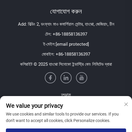
যোগাযোগ করুন
Add: বিল্ডিং 2, ডংফ্যাং মাও কমার্শিয়াল সেন্টার, হাংঝো, জেজিয়াং, চীন
টেল:
+86-18858136397
ই-মেইল:
[email protected]
মোবাইল:
+86-18858136397
কপিরাইট © 2025 হাংঝো সিনোকো ইন্ডাস্ট্রি কোং লিমিটেড দ্বারা
তথ্য
We value your privacy
আমাদের সাপ্তাহিক নিউজলেটার পেতে সাইন আপ করুন
We use cookies and similar tools to provide our services. If you
don't want to accept all cookies, click Personalize cookies.