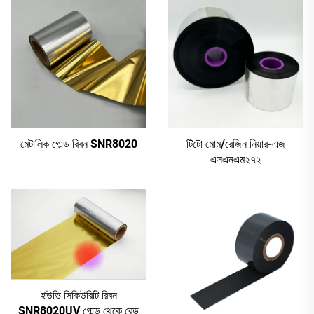
মেটালিক গোল্ড রিবন SNR8020
টিটো মোম/রেজিন নিয়ার-এজ
এসএনএম২৭২
ইউভি সিকিউরিটি রিবন
SNR8020UV গোল্ড থেকে রেড