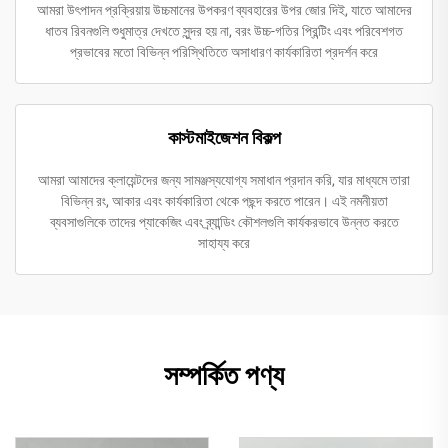
আমরা উৎপাদন প্রক্রিয়ায় উচ্চমানের উপকরণ ব্যবহারের উপর জোর দিই, যাতে আমাদের
ধাতব রিবনগুলি শুধুমাত্র দেখতে সুন্দর হয় না, বরং উচ্চ-গতির প্রিন্টিং এবং পরিবেশগত
প্রভাবের মতো বিভিন্ন পরিস্থিতিতে অসাধারণ কার্যকারিতা প্রদর্শন করে
কাস্টমাইজেশন বিকল্প
আমরা আমাদের ক্লায়েন্টদের জন্য সামঞ্জস্যযোগ্য সমাধান প্রদান করি, যার মাধ্যমে তারা
বিভিন্ন রং, আকার এবং কার্যকারিতা থেকে পছন্দ করতে পারেন। এই নমনীয়তা
ব্যবসাগুলিকে তাদের প্যাকেজিং এবং ব্র্যান্ডিং কৌশলগুলি কার্যকরভাবে উন্নত করতে
সাহায্য করে
সম্পর্কিত পণ্য