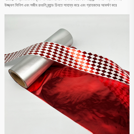
উজ্জ্বল ফিনিশ এবং সজীব রংগুলি ব্র্যান্ড চিনতে সাহায্য করে এবং গ্রাহকদের আকর্ষণ করে