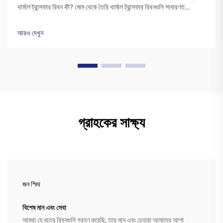
থার্মাল ট্রান্সফার রিবন কী? মোম থেকে তৈরি থার্মাল ট্রান্সফার রিবনগুলি সাধারণত
পলিএস্টার বেসের উপর একটি বিশেষ মোম কালির স্তর দিয়ে আবৃত থাকে। প্রিন্টারের
হেড উত্তপ্ত হওয়ার সময়...
আরও দেখুন
গ্রাহকের সাক্ষ্য
জন স্মিথ
বিশেষ মান এবং সেবা
আমরা যে ধাতব রিবনগুলি গ্রহণ করেছি, তার মান এবং চেহারা আমাদের আশা