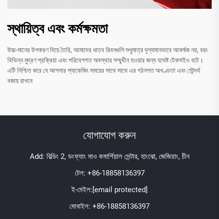
স্থায়িত্ব এবং কর্মক্ষমতা
উচ্চ-মানের উপকরণ দিয়ে তৈরি, আমাদের ধাতব রিবনগুলি শুধুমাত্র দৃশ্যমানভাবে আকর্ষক নয়, বরং
বিভিন্ন মুদ্রণ প্রক্রিয়া এবং পরিবেশগত অবস্থার সম্মুখীন হওয়ার জন্য যথেষ্ট টেকসইও বটে।
এটি নিশ্চিত করে যে আপনার প্যাকেজিং সময়ের সাথে সাথে এর গঠনগত অখণ্ডতা এবং সৌন্দর্য
বজায় রাখবে
যোগাযোগ করুন
Add: বিল্ডিং 2, ডংফ্যাং মাও কমার্শিয়াল সেন্টার, হাংঝো, জেজিয়াং, চীন
টেল:
+86-18858136397
ই-মেইল:
[email protected]
মোবাইল:
+86-18858136397