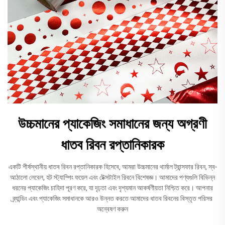
উচ্চমানের প্যাকেজিং সমাধানের জন্য অগ্রণী
ধাতব রিবন রপ্তানিকারক
একটি শীর্ষস্থানীয় ধাতব রিবন রপ্তানিকারক হিসেবে, আমরা উচ্চমানের থার্মাল ট্রান্সফার রিবন, স্ব-
আঠালো লেবেল, হট স্ট্যাম্পিং ফয়েল এবং টেক্সটাইল রিবনে বিশেষজ্ঞ। আমাদের পণ্যগুলি বিভিন্ন
ধরনের প্যাকেজিং চাহিদা পূরণ করে, যা দৃঢ়তা এবং দৃশ্যমান আকর্ষণীয়তা নিশ্চিত করে। আপনার
ব্র্যান্ডিং এবং প্যাকেজিং সমাধানকে আরও উন্নত করতে আমাদের ধাতব রিবনের বিস্তৃত পরিসর
অন্বেষণ করুন