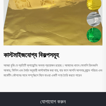
কাস্টমাইজযোগ্য বিকল্পসমূহ
আমরা বুঝি যে প্রতিটি ক্লায়েন্টের অনন্য প্রয়োজন রয়েছে। আমাদের ধাতব সোনালি রিবনগুলি
আকার, ফিনিশ এবং দৈর্ঘ্য অনুযায়ী কাস্টমাইজ করা যায়, যার ফলে আপনি আপনার ব্র্যান্ড পরিচয় এবং
মার্কেটিং কৌশলের সাথে সম্পূর্ণরূপে মিলে যাওয়া একটি পণ্য তৈরি করতে পারেন
যোগাযোগ করুন