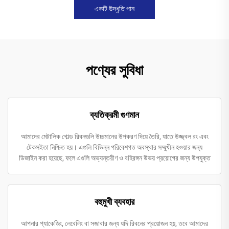
একটি উদ্ধৃতি পান
পণ্যের সুবিধা
ব্যতিক্রমী গুণমান
আমাদের মেটালিক গোল্ড রিবনগুলি উচ্চমানের উপকরণ দিয়ে তৈরি, যাতে উজ্জ্বল রং এবং
টেকসইতা নিশ্চিত হয়। এগুলি বিভিন্ন পরিবেশগত অবস্থার সম্মুখীন হওয়ার জন্য
ডিজাইন করা হয়েছে, ফলে এগুলি অভ্যন্তরীণ ও বহিরঙ্গন উভয় প্রয়োগের জন্য উপযুক্ত
বহুমুখী ব্যবহার
আপনার প্যাকেজিং, লেবেলিং বা সজাবার জন্য যদি রিবনের প্রয়োজন হয়, তবে আমাদের