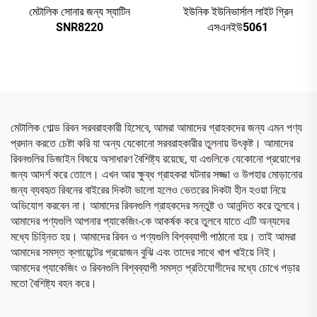
মেটালিক সোনার জন্য স্যাটিন
ইউনিক ইউনিভার্সাল লাইট গ্রিন
SNR8220
এসএনইউ5061
মেটালিক গোল্ড রিবন সরবরাহকারী হিসেবে, আমরা আমাদের গ্রাহকদের জন্য এমন পণ্য
প্রদান করতে চেষ্টা করি যা অন্য যেকোনো সরবরাহকারীর তুলনায় উৎকৃষ্ট। আমাদের
রিবনগুলির ডিজাইন বিষয়ে অসাধারণ বৈশিষ্ট্য রয়েছে, যা এগুলিকে যেকোনো প্রয়োগের
জন্য আদর্শ করে তোলে। এখন আর ক্ষুব্ধ গ্রাহকরা ঘটনার সজ্জা ও উপহার মোড়ানোর
জন্য ব্যবহৃত রিবনের বাইরের দিকটা ভালো হলেও ভেতরের দিকটা হীন হওয়া নিয়ে
অভিযোগ করবেন না। আমাদের রিবনগুলি গ্রাহকদের সন্তুষ্ট ও আনন্দিত করে তুলবে।
আমাদের পণ্যগুলি আপনার প্যাকেজিং-কে আকর্ষক করে তুলবে যাতে এটি অন্যদের
মধ্যে চিহ্নিত হয়। আমাদের রিবন ও পণ্যগুলি বিশ্বব্যাপী পাঠানো হয়। তাই আমরা
আমাদের সমস্ত ক্লায়েন্টের প্রয়োজন বুঝি এবং তাদের সাথে খাপ খাইয়ে নিই।
আমাদের প্যাকেজিং ও রিবনগুলি বিশ্বব্যাপী সমস্ত প্রতিযোগীদের মধ্যে চোখে পড়ার
মতো বৈশিষ্ট্য বহন করে।