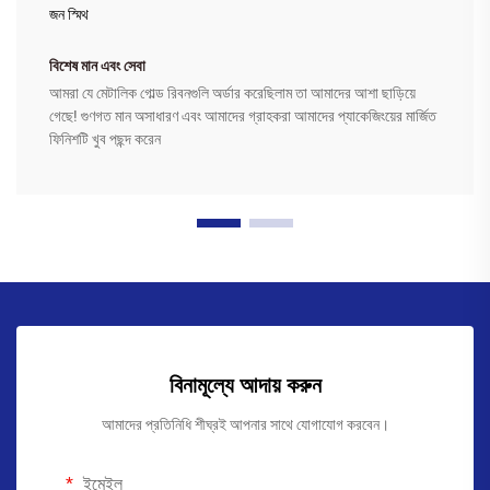
জন স্মিথ
বিশেষ মান এবং সেবা
আমরা যে মেটালিক গোল্ড রিবনগুলি অর্ডার করেছিলাম তা আমাদের আশা ছাড়িয়ে
গেছে! গুণগত মান অসাধারণ এবং আমাদের গ্রাহকরা আমাদের প্যাকেজিংয়ের মার্জিত
ফিনিশটি খুব পছন্দ করেন
বিনামূল্যে আদায় করুন
আমাদের প্রতিনিধি শীঘ্রই আপনার সাথে যোগাযোগ করবেন।
ইমেইল