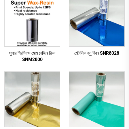
সুপার প্রিমিয়াম মোম রেজিন রিবন
মেটালিক ব্লু রিবন SNR8028
SNM2800