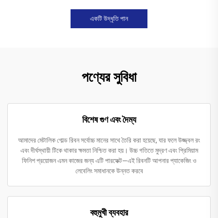
একটি উদ্ধৃতি পান
পণ্যের সুবিধা
বিশেষ গুণ এবং দৈম্য
আমাদের মেটালিক গোল্ড রিবন সর্বোচ্চ মানের সাথে তৈরি করা হয়েছে, যার ফলে উজ্জ্বল রং
এবং দীর্ঘস্থায়ী টিকে থাকার ক্ষমতা নিশ্চিত করা হয়। উচ্চ গতিতে মুদ্রণ এবং প্রিমিয়াম
ফিনিশ প্রয়োজন এমন কাজের জন্য এটি পারফেক্ট—এই রিবনটি আপনার প্যাকেজিং ও
লেবেলিং সমাধানকে উন্নত করবে
বহুমুখী ব্যবহার