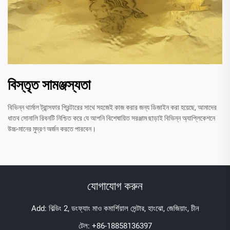
বিস্তৃত সামঞ্জস্যতা
বিভিন্ন থার্মাল ট্রান্সফার প্রিন্টারের সাথে সহজেই কাজ করার জন্য ডিজাইন করা হয়েছে, আমাদের
ধাতব সোনালি রিবনটি নিশ্চিত করে যে আপনি বিশেষায়িত সরঞ্জাম ছাড়াই বিভিন্ন অ্যাপ্লিকেশনে
উচ্চ-মানের মুদ্রণ অর্জন করতে পারবেন।
যোগাযোগ করুন
Add: বিল্ডিং 2, ডংফ্যাং মাও কমার্শিয়াল সেন্টার, হাংঝো, জেজিয়াং, চীন
টেল:
+86-18858136397