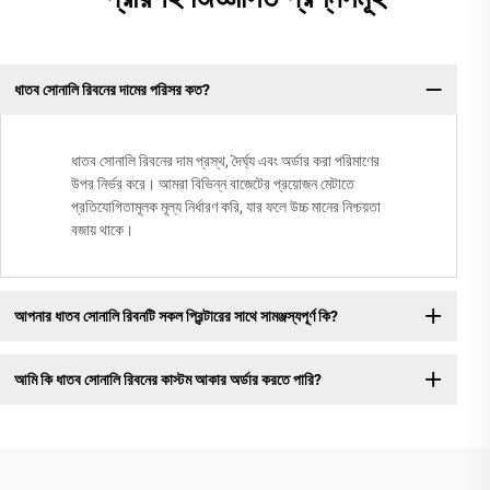
ধাতব সোনালি রিবনের দামের পরিসর কত?
ধাতব সোনালি রিবনের দাম প্রস্থ, দৈর্ঘ্য এবং অর্ডার করা পরিমাণের
উপর নির্ভর করে। আমরা বিভিন্ন বাজেটের প্রয়োজন মেটাতে
প্রতিযোগিতামূলক মূল্য নির্ধারণ করি, যার ফলে উচ্চ মানের নিশ্চয়তা
বজায় থাকে।
আপনার ধাতব সোনালি রিবনটি সকল প্রিন্টারের সাথে সামঞ্জস্যপূর্ণ কি?
আমি কি ধাতব সোনালি রিবনের কাস্টম আকার অর্ডার করতে পারি?