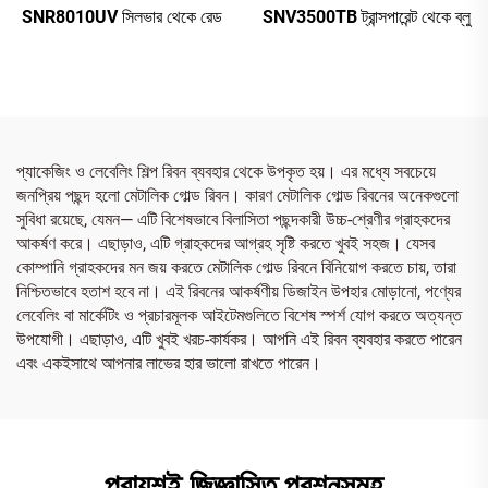
SNV3500TB ট্রান্সপারেন্ট থেকে ব্লু
SNR8010UV সিলভার থেকে রেড
প্যাকেজিং ও লেবেলিং শিল্প রিবন ব্যবহার থেকে উপকৃত হয়। এর মধ্যে সবচেয়ে
জনপ্রিয় পছন্দ হলো মেটালিক গোল্ড রিবন। কারণ মেটালিক গোল্ড রিবনের অনেকগুলো
সুবিধা রয়েছে, যেমন— এটি বিশেষভাবে বিলাসিতা পছন্দকারী উচ্চ-শ্রেণীর গ্রাহকদের
আকর্ষণ করে। এছাড়াও, এটি গ্রাহকদের আগ্রহ সৃষ্টি করতে খুবই সহজ। যেসব
কোম্পানি গ্রাহকদের মন জয় করতে মেটালিক গোল্ড রিবনে বিনিয়োগ করতে চায়, তারা
নিশ্চিতভাবে হতাশ হবে না। এই রিবনের আকর্ষণীয় ডিজাইন উপহার মোড়ানো, পণ্যের
লেবেলিং বা মার্কেটিং ও প্রচারমূলক আইটেমগুলিতে বিশেষ স্পর্শ যোগ করতে অত্যন্ত
উপযোগী। এছাড়াও, এটি খুবই খরচ-কার্যকর। আপনি এই রিবন ব্যবহার করতে পারেন
এবং একইসাথে আপনার লাভের হার ভালো রাখতে পারেন।
প্রায়শই জিজ্ঞাসিত প্রশ্নসমূহ