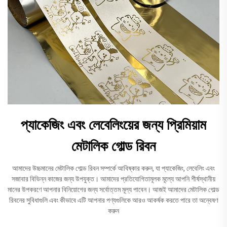
প্যাকেজিং এবং লেবেলিংয়ের জন্য প্রিমিয়াম
মেটালিক গোল্ড রিবন
আমাদের উচ্চমানের মেটালিক গোল্ড রিবন সম্পর্কে আবিষ্কার করুন, যা প্যাকেজিং, লেবেলিং এবং
সজাবার বিভিন্ন কাজের জন্য উপযুক্ত। আমাদের প্রতিযোগিতামূলক মূল্যে আপনি শীর্ষস্থানীয়
মানের উপকরণে আপনার বিনিয়োগের জন্য সর্বোত্তম মূল্য পাবেন। আজই আমাদের মেটালিক গোল্ড
রিবনের সুবিধাগুলি এবং কীভাবে এটি আপনার পণ্যগুলিকে আরও আকর্ষক করতে পারে তা অন্বেষণ
করুন