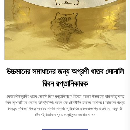
উচ্চমানের সমাধানের জন্য অগ্রণী ধাতব সোনালি
রিবন রপ্তানিকারক
একজন শীর্ষস্থানীয় ধাতব সোনালি রিবন রপ্তানিকারক হিসেবে, আমরা উচ্চমানের থার্মাল ট্রান্সফার
রিবন, স্ব-আঠালো লেবেল, হট স্ট্যাম্পিং ফয়েল এবং টেক্সটাইল রিবনের বিশেষজ্ঞ। আমাদের পণ্যের
বিস্তৃত পরিসর নিশ্চিত করে যে আপনি আপনার প্যাকেজিং ও লেবেলিং প্রয়োজনীয়তা অনুযায়ী
টেকসই, নির্ভরযোগ্য এবং দৃষ্টিনন্দন সমাধান পাবেন