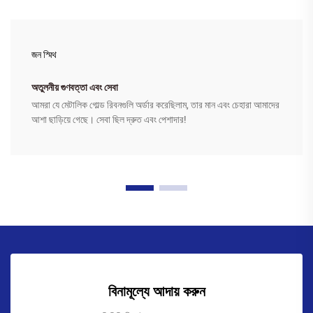
জন স্মিথ
অতুলনীয় গুণবত্তা এবং সেবা
আমরা যে মেটালিক গোল্ড রিবনগুলি অর্ডার করেছিলাম, তার মান এবং চেহারা আমাদের
আশা ছাড়িয়ে গেছে। সেবা ছিল দ্রুত এবং পেশাদার!
বিনামূল্যে আদায় করুন