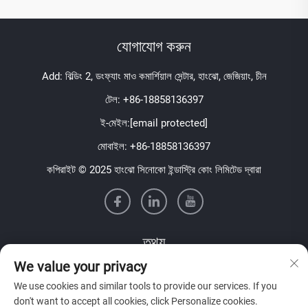
যোগাযোগ করুন
Add: বিল্ডিং 2, ডংফ্যাং মাও কমার্শিয়াল সেন্টার, হাংঝো, জেজিয়াং, চীন
টেল:
+86-18858136397
ই-মেইল:
[email protected]
মোবাইল:
+86-18858136397
কপিরাইট © 2025 হাংঝো সিনোকো ইন্ডাস্ট্রি কোং লিমিটেড দ্বারা
তথ্য
We value your privacy
আমাদের সাপ্তাহিক নিউজলেটার পেতে সাইন আপ করুন
We use cookies and similar tools to provide our services. If you
don't want to accept all cookies, click Personalize cookies.