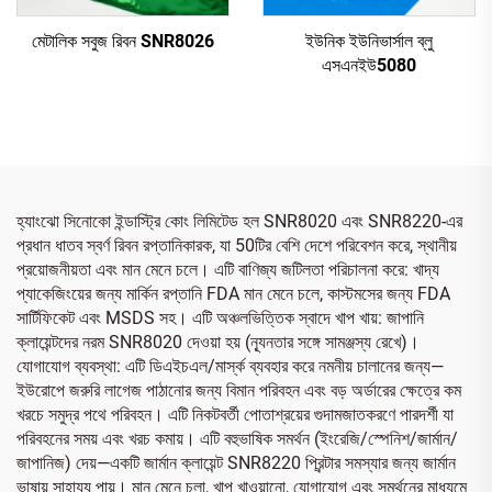
মেটালিক সবুজ রিবন SNR8026
ইউনিক ইউনিভার্সাল ব্লু
এসএনইউ5080
হ্যাংঝো সিনোকো ইন্ডাস্ট্রি কোং লিমিটেড হল SNR8020 এবং SNR8220-এর
প্রধান ধাতব স্বর্ণ রিবন রপ্তানিকারক, যা 50টির বেশি দেশে পরিবেশন করে, স্থানীয়
প্রয়োজনীয়তা এবং মান মেনে চলে। এটি বাণিজ্য জটিলতা পরিচালনা করে: খাদ্য
প্যাকেজিংয়ের জন্য মার্কিন রপ্তানি FDA মান মেনে চলে, কাস্টমসের জন্য FDA
সার্টিফিকেট এবং MSDS সহ। এটি অঞ্চলভিত্তিক স্বাদে খাপ খায়: জাপানি
ক্লায়েন্টদের নরম SNR8020 দেওয়া হয় (ন্যূনতার সঙ্গে সামঞ্জস্য রেখে)।
যোগাযোগ ব্যবস্থা: এটি ডিএইচএল/মার্স্ক ব্যবহার করে নমনীয় চালানের জন্য—
ইউরোপে জরুরি লাগেজ পাঠানোর জন্য বিমান পরিবহন এবং বড় অর্ডারের ক্ষেত্রে কম
খরচে সমুদ্র পথে পরিবহন। এটি নিকটবর্তী পোতাশ্রয়ের গুদামজাতকরণে পারদর্শী যা
পরিবহনের সময় এবং খরচ কমায়। এটি বহুভাষিক সমর্থন (ইংরেজি/স্পেনিশ/জার্মান/
জাপানিজ) দেয়—একটি জার্মান ক্লায়েন্ট SNR8220 প্রিন্টার সমস্যার জন্য জার্মান
ভাষায় সাহায্য পায়। মান মেনে চলা, খাপ খাওয়ানো, যোগাযোগ এবং সমর্থনের মাধ্যমে