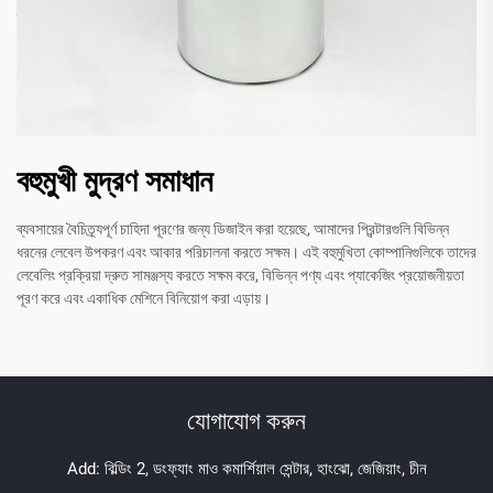
বহুমুখী মুদ্রণ সমাধান
ব্যবসায়ের বৈচিত্র্যপূর্ণ চাহিদা পূরণের জন্য ডিজাইন করা হয়েছে, আমাদের প্রিন্টারগুলি বিভিন্ন
ধরনের লেবেল উপকরণ এবং আকার পরিচালনা করতে সক্ষম। এই বহুমুখিতা কোম্পানিগুলিকে তাদের
লেবেলিং প্রক্রিয়া দ্রুত সামঞ্জস্য করতে সক্ষম করে, বিভিন্ন পণ্য এবং প্যাকেজিং প্রয়োজনীয়তা
পূরণ করে এবং একাধিক মেশিনে বিনিয়োগ করা এড়ায়।
যোগাযোগ করুন
Add: বিল্ডিং 2, ডংফ্যাং মাও কমার্শিয়াল সেন্টার, হাংঝো, জেজিয়াং, চীন