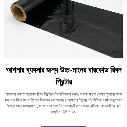
আপনার ব্যবসার জন্য উচ্চ-মানের বারকোড রিবন
প্রিন্টার
আমাদের উন্নত বারকোড রিবন প্রিন্টারগুলি আবিষ্কার করুন, যা উচ্চ-মানের লেবেল মুদ্রণের জন্য
দক্ষ এবং নির্ভরযোগ্য হিসাবে ডিজাইন করা হয়েছে। আমাদের প্রিন্টারগুলি বিভিন্ন থার্মাল ট্রান্সফার
রিবনের সাথে সামঞ্জস্যপূর্ণ, যা আপনার লেবেলিং প্রয়োজনীয়তার জন্য অপ্টিমাল কার্যকারিতা এবং
বহুমুখিতা নিশ্চিত করে