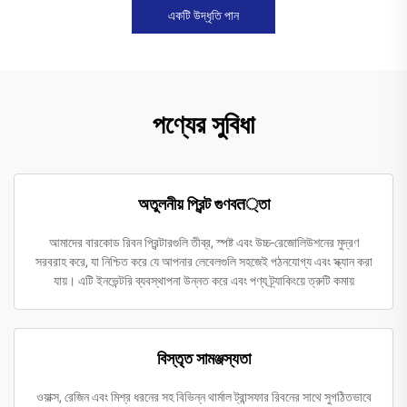
একটি উদ্ধৃতি পান
পণ্যের সুবিধা
অতুলনীয় প্রিন্ট গুণবत্তা
আমাদের বারকোড রিবন প্রিন্টারগুলি তীব্র, স্পষ্ট এবং উচ্চ-রেজোলিউশনের মুদ্রণ
সরবরাহ করে, যা নিশ্চিত করে যে আপনার লেবেলগুলি সহজেই পঠনযোগ্য এবং স্ক্যান করা
যায়। এটি ইনভেন্টরি ব্যবস্থাপনা উন্নত করে এবং পণ্য ট্র্যাকিংয়ে ত্রুটি কমায়
বিস্তৃত সামঞ্জস্যতা
ওয়াক্স, রেজিন এবং মিশ্র ধরনের সহ বিভিন্ন থার্মাল ট্রান্সফার রিবনের সাথে সুগঠিতভাবে