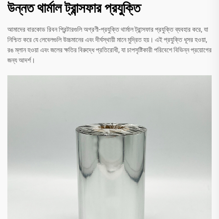
উন্নত থার্মাল ট্রান্সফার প্রযুক্তি
আমাদের বারকোড রিবন প্রিন্টারগুলি অগ্রণী-প্রযুক্তি থার্মাল ট্রান্সফার প্রযুক্তি ব্যবহার করে, যা
নিশ্চিত করে যে লেবেলগুলি উচ্চমানের এবং দীর্ঘস্থায়ী মানে মুদ্রিত হয়। এই প্রযুক্তি ধূসর হওয়া,
রঙ ম্লান হওয়া এবং জলের ক্ষতির বিরুদ্ধে প্রতিরোধী, যা চাপসৃষ্টিকারী পরিবেশে বিভিন্ন প্রয়োগের
জন্য আদর্শ।