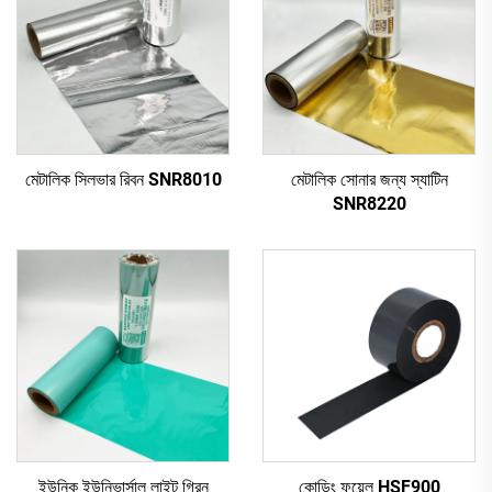
মেটালিক সিলভার রিবন SNR8010
মেটালিক সোনার জন্য স্যাটিন
SNR8220
ইউনিক ইউনিভার্সাল লাইট গ্রিন
কোডিং ফয়েল HSF900