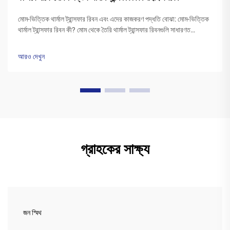
মোম-ভিত্তিক থার্মাল ট্রান্সফার রিবন এবং এদের কাজকরণ পদ্ধতি বোঝা: মোম-ভিত্তিক
থার্মাল ট্রান্সফার রিবন কী? মোম থেকে তৈরি থার্মাল ট্রান্সফার রিবনগুলি সাধারণত
পলিএস্টার বেসের উপর একটি বিশেষ মোম কালির স্তর দিয়ে আবৃত থাকে। প্রিন্টারের
হেড উত্তপ্ত হওয়ার সময়...
আরও দেখুন
গ্রাহকের সাক্ষ্য
জন স্মিথ