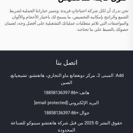
نحن ندرك أن لكل شركة احتياجاتٍ فريدة. وتتميز خياراتنا الجملية لشريط
الشمع والراتنج بإمكانية التخصيص، ما يسمح لك باختيار الأحجام والألوان
والمواصفات التي تلائم متطلبات عملياتك التشغيلية على أفضل وجه، لضمان
حصولك بالضبط على ما تحتاجه.
اتصل بنا
Add: المبنى 2، مركز دونغفانغ ماو التجاري، هانغتشو، تشيجيانغ،
الصين
هاتف:
+86-18858136397
البريد الإلكتروني:
[email protected]
جوال:
+86-18858136397
حقوق النشر © 2025 من قبل شركة هانغتشو سينوكو للصناعة
المحدودة