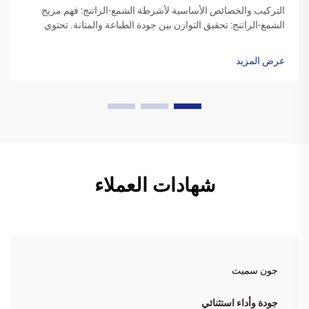
التركيب والخصائص الأساسية لأشرطة الشمع-الراتنج: فهم مزيج
الشمع-الراتنج: تحقيق التوازن بين جودة الطباعة والمتانة. تحتوي
أشرطة الراتنج الشمعية على مزيج من الشموع الاصطناعية مع
راتنجات بوليمرية، وعادةً ما تكون نسبة الشمع بين 40 إلى 60 بالمئة
عرض المزيد
والراتنج بين 20 إلى ...
شهادات العملاء
جون سميث
جودة وأداء استثنائي