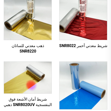
شريط معدني أحمر SNR8022
ذهب معدني للساتان
SNR8220
شريط أمان الأشعة فوق
البنفسجية SNR8020UV ذهبي
إلى أحمر