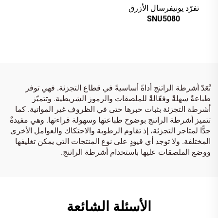
تفرّد يونيفرسال الأزرق
SNU5080
تُعَدّ أشرطة الراتنج أداةً أساسيةً في قطاع التجزئة. فهي توفر
طباعةً سهلةً وفعّالةً للملصقات والرموز الشريطية. وتتميّز
أشرطة التجزئة بثبات حبرها حتى في الظروف غير المواتية. كما
تتميز أشرطة الراتنج بوضوح طباعتها وسهولة قراءتها. وهي مفيدةٌ
جدًّا لمتاجر التجزئة، إذ تقاوم الرطوبة والاحتكاك والعوامل الأخرى
المختلفة. ولا توجد أي قيودٍ على نوع المنتجات التي يمكن تغليفها
ووضع الملصقات عليها باستخدام أشرطة الراتنج.
الأسئلة الشائعة