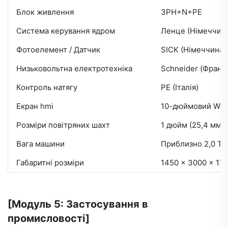
Блок живлення
3PH+N+PE
Система керування ядром
Ленце (Німеччин
Фотоелемент / Датчик
SICK (Німеччина)
Низьковольтна електротехніка
Schneider (Франці
Контроль натягу
РЕ (Італія)
Екран hmi
10-дюймовий Wein
Розміри повітряних шахт
1 дюйм (25,4 мм),
Вага машини
Приблизно 2,0 Тл 
Габаритні розміри
1450 x 3000 x 17
[Модуль 5: Застосування в
промисловості]