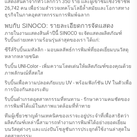
แสดงสินค้าจากทั่วโลกกว่า 350 ราย และผู้เข้าชมเชิงวิชาชีพ
26,742 คน เพื่อร่วมสำรวจเทคโนโลยีล้ำสมัยและโอกาสทาง
ธุรกิจในภาคอุตสาหกรรมการพิมพ์ฉลาก
พบกับ SINOCO: รายละเอียดการจัดแสดง
ภายในงานแสดงสินค้าปีนี้ SINOCO จะจัดแสดงผลิตภัณฑ์
ริบบิ้นถ่ายเทความร้อนรุ่นล่าสุดของเรา ได้แก่:
ซีรีส์ริบบิ้นเมทัลลิก - มอบผลลัพธ์การพิมพ์ที่ยอดเยี่ยมบนวัสดุ
หลากหลายชนิด
ริบบิ้น UNI-Color - เพิ่มความโดดเด่นให้ผลิตภัณฑ์ของคุณด้วย
ภาพลักษณ์ที่สดใส
ริบบิ้นเพื่อความปลอดภัยแบบ UV - พร้อมฟังก์ชัน UV ในตัวเพื่อ
การป้องกันสองระดับ
ริบบิ้นดำเกรดอุตสาหกรรมที่ทนทาน - รักษาความคมชัดของ
การพิมพ์ได้แม้ในสภาพแวดล้อมที่ท้าทาย
ทีมผู้เชี่ยวชาญด้านเทคนิคของเราจะอยู่ประจำที่เพื่อสาธิตว่า
ผลิตภัณฑ์เหล่านี้สามารถทำงานการพิมพ์ได้อย่างยอดเยี่ยม
บนวัสดุต่างๆ และแบ่งปันโซลูชันการประยุกต์ใช้งานล่าสุดใน
อุตสาหกรรม