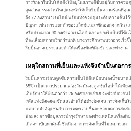
การรักษาริบบิ้นโค้ดดิ้งให้อยู่ในสภาพดีขึ้นอยู่กับกา
อุตสาหกรรมส่วนใหญ่แนะนำให้เก็บริบบิ้นความร้อนที่อุณ
ถึง 77 องศาฟาเรนไฮต์ พร้อมทั้งควบคุมระดับความชื้นไว้ระ
ปัญหา เช่น การแยกตัวของแว็กซ์และเรซินออกจากกัน และล
หรือประมาณ 90 องศาฟาเรนไฮต์ สภาพของริบบิ้นที่ใช้แว็ก
ที่จะเสื่อมสภาพเร็วกว่าปกติ บางการศึกษาพบว่าอาจเร็วข
ริบบิ้นอาจเปราะและทำให้เครื่องพิมพ์ติดขัดขณะทำงาน
เหตุใดสถานที่เย็นและแห้งจึงจำเป็นต่อการ
ริบบิ้นความร้อนดูดซับความชื้นได้ดีเหมือนฟองน้ำขนาดเล
65%) เป็นเวลาประมาณสองวัน มันจะดูดซับไอน้ำได้เพียง
เก็บรักษาให้เย็นต่ำกว่า 25 องศาเซลเซียส จะช่วยป้องกันไ
รหัสแท่งยังคงคมชัดและอ่านได้อย่างชัดเจน การจัดเก็บในท
บทบาทสำคัญเช่นกัน การลดความชื้นจะช่วยลดการสะสมของไ
น้อยลง จากข้อมูลการบำรุงรักษาของช่างเทคนิคเครื่อง
เกิดจากปัญหาฝุ่นนี้ ซึ่งเกิดจากการจัดเก็บที่ไม่เหมาะสม