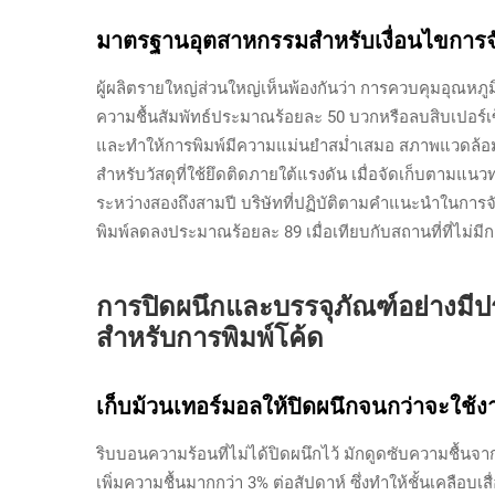
มาตรฐานอุตสาหกรรมสำหรับเงื่อนไขการจัด
ผู้ผลิตรายใหญ่ส่วนใหญ่เห็นพ้องกันว่า การควบคุมอุณหภ
ความชื้นสัมพัทธ์ประมาณร้อยละ 50 บวกหรือลบสิบเปอร์เซ็
และทำให้การพิมพ์มีความแม่นยำสม่ำเสมอ สภาพแวดล้อ
สำหรับวัสดุที่ใช้ยึดติดภายใต้แรงดัน เมื่อจัดเก็บตามแ
ระหว่างสองถึงสามปี บริษัทที่ปฏิบัติตามคำแนะนำในการ
พิมพ์ลดลงประมาณร้อยละ 89 เมื่อเทียบกับสถานที่ที่ไม่ม
การปิดผนึกและบรรจุภัณฑ์อย่างมีปร
สำหรับการพิมพ์โค้ด
เก็บม้วนเทอร์มอลให้ปิดผนึกจนกว่าจะใช้งา
ริบบอนความร้อนที่ไม่ได้ปิดผนึกไว้ มักดูดซับความชื้น
เพิ่มความชื้นมากกว่า 3% ต่อสัปดาห์ ซึ่งทำให้ชั้นเคลือบเสื