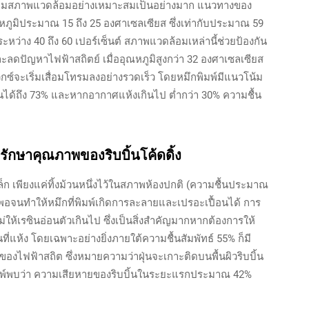
รควบคุมสภาพแวดล้อมอย่างเหมาะสมเป็นอย่างมาก แนวทางของ
หภูมิประมาณ 15 ถึง 25 องศาเซลเซียส ซึ่งเท่ากับประมาณ 59
หว่าง 40 ถึง 60 เปอร์เซ็นต์ สภาพแวดล้อมเหล่านี้ช่วยป้องกัน
ดปัญหาไฟฟ้าสถิตย์ เมื่ออุณหภูมิสูงกว่า 32 องศาเซลเซียส
ซ์จะเริ่มเสื่อมโทรมลงอย่างรวดเร็ว โดยหมึกพิมพ์มีแนวโน้ม
ึ้นได้ถึง 73% และหากอากาศแห้งเกินไป ต่ำกว่า 30% ความชื้น
รักษาคุณภาพของริบบิ้นโค้ดดิ้ง
็ก เพียงแค่ทิ้งม้วนหนึ่งไว้ในสภาพห้องปกติ (ความชื้นประมาณ
พอจนทำให้หมึกที่พิมพ์เกิดการละลายและเปรอะเปื้อนได้ การ
ม่ให้เรซินอ่อนตัวเกินไป ซึ่งเป็นสิ่งสำคัญมากหากต้องการให้
ี่แห้ง โดยเฉพาะอย่างยิ่งภายใต้ความชื้นสัมพัทธ์ 55% ก็มี
ฟฟ้าสถิต ซึ่งหมายความว่าฝุ่นจะเกาะติดบนพื้นผิวริบบิ้น
พิมพ์พบว่า ความเสียหายของริบบิ้นในระยะแรกประมาณ 42%