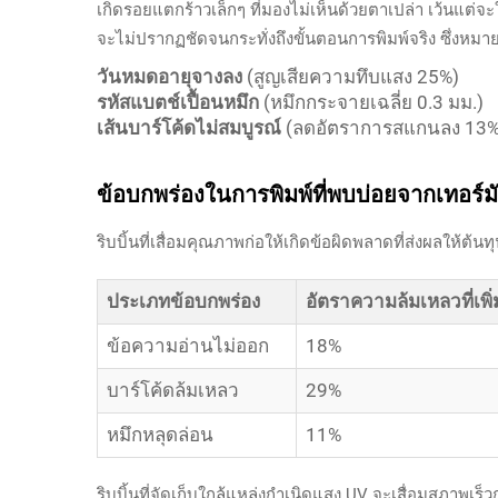
เกิดรอยแตกร้าวเล็กๆ ที่มองไม่เห็นด้วยตาเปล่า เว้นแต่จะ
จะไม่ปรากฏชัดจนกระทั่งถึงขั้นตอนการพิมพ์จริง ซึ่งห
วันหมดอายุจางลง
(สูญเสียความทึบแสง 25%)
รหัสแบตช์เปื้อนหมึก
(หมึกกระจายเฉลี่ย 0.3 มม.)
เส้นบาร์โค้ดไม่สมบูรณ์
(ลดอัตราการสแกนลง 13%
ข้อบกพร่องในการพิมพ์ที่พบบ่อยจากเทอร์มั
ริบบิ้นที่เสื่อมคุณภาพก่อให้เกิดข้อผิดพลาดที่ส่งผลให้ต้นทุ
ประเภทข้อบกพร่อง
อัตราความล้มเหลวที่เพิ่
ข้อความอ่านไม่ออก
18%
บาร์โค้ดล้มเหลว
29%
หมึกหลุดล่อน
11%
ริบบิ้นที่จัดเก็บใกล้แหล่งกำเนิดแสง UV จะเสื่อมสภาพเร็วกว