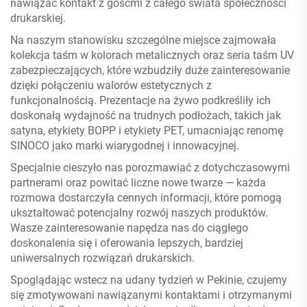
nawiązać kontakt z gośćmi z całego świata społeczności
drukarskiej.
Na naszym stanowisku szczególne miejsce zajmowała
kolekcja taśm w kolorach metalicznych oraz seria taśm UV
zabezpieczających, które wzbudziły duże zainteresowanie
dzięki połączeniu walorów estetycznych z
funkcjonalnością. Prezentacje na żywo podkreśliły ich
doskonałą wydajność na trudnych podłożach, takich jak
satyna, etykiety BOPP i etykiety PET, umacniając renomę
SINOCO jako marki wiarygodnej i innowacyjnej.
Specjalnie cieszyło nas porozmawiać z dotychczasowymi
partnerami oraz powitać liczne nowe twarze — każda
rozmowa dostarczyła cennych informacji, które pomogą
ukształtować potencjalny rozwój naszych produktów.
Wasze zainteresowanie napędza nas do ciągłego
doskonalenia się i oferowania lepszych, bardziej
uniwersalnych rozwiązań drukarskich.
Spoglądając wstecz na udany tydzień w Pekinie, czujemy
się zmotywowani nawiązanymi kontaktami i otrzymanymi