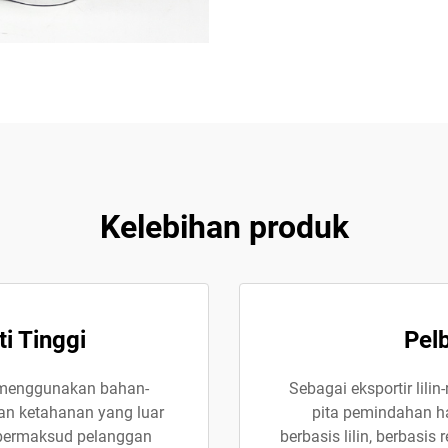
Kelebihan produk
i Tinggi
Pel
n menggunakan bahan-
Sebagai eksportir lili
dan ketahanan yang luar
pita pemindahan h
i bermaksud pelanggan
berbasis lilin, berbasi