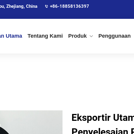
, Zhejiang, China
+86-18858136397
an Utama
Tentang Kami
Produk
Penggunaan
Eksportir Utam
Penyelesaian P