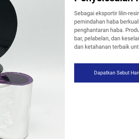
Sebagai eksportir lilin-r
pemindahan haba berkualiti
penghantaran haba. Produ
bar, pelabelan, dan kese
dan ketahanan terbaik unt
Dapatkan Sebut Har