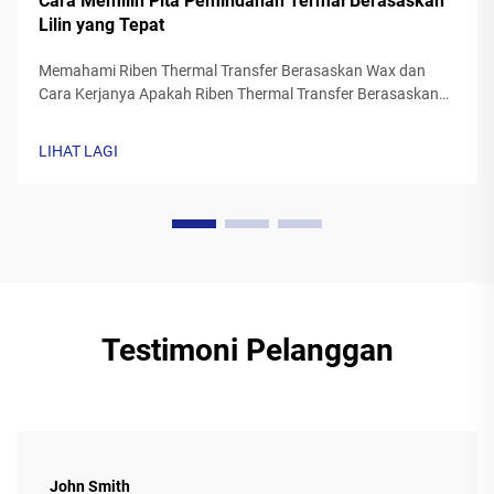
Cara Memilih Pita Pemindahan Termal Berasaskan
Lilin yang Tepat
Memahami Riben Thermal Transfer Berasaskan Wax dan
Cara Kerjanya Apakah Riben Thermal Transfer Berasaskan
Wax? Riben thermal transfer yang diperbuat daripada wax
biasanya mempunyai asas poliester yang diliputi dengan
LIHAT LAGI
formulasi dakwat lilin khas. Apabila pencetak itu...
Testimoni Pelanggan
John Smith