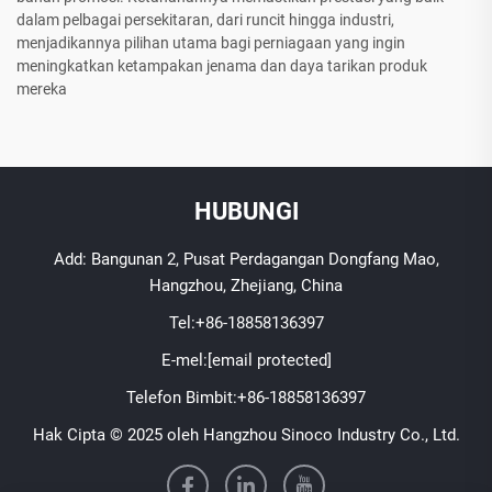
dalam pelbagai persekitaran, dari runcit hingga industri,
menjadikannya pilihan utama bagi perniagaan yang ingin
meningkatkan ketampakan jenama dan daya tarikan produk
mereka
HUBUNGI
Add: Bangunan 2, Pusat Perdagangan Dongfang Mao,
Hangzhou, Zhejiang, China
Tel:
+86-18858136397
E-mel:
[email protected]
Telefon Bimbit:
+86-18858136397
Hak Cipta © 2025 oleh Hangzhou Sinoco Industry Co., Ltd.