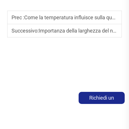
Prec :
Come la temperatura influisce sulla qualità della stampa con nastro termico
Successivo:
Importanza della larghezza del nastro nella stampa di etichette
Richiedi un
preventivo