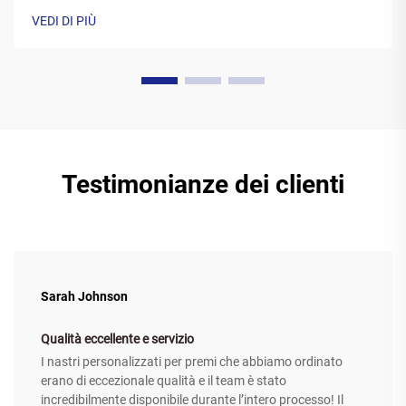
da una base di poliestere ricoperta da una speciale
VEDI DI PIÙ
formulazione di inchiostro a base di cera. Mentre la
stampante il...
Testimonianze dei clienti
Sarah Johnson
Qualità eccellente e servizio
I nastri personalizzati per premi che abbiamo ordinato
erano di eccezionale qualità e il team è stato
incredibilmente disponibile durante l’intero processo! Il