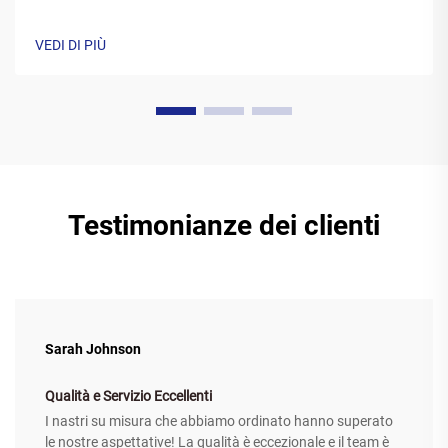
nastri termici realizzati con cera sono generalmente costituiti
da una base di poliestere ricoperta da una speciale
VEDI DI PIÙ
formulazione di inchiostro a base di cera. Mentre la
stampante il...
Testimonianze dei clienti
Sarah Johnson
Qualità e Servizio Eccellenti
I nastri su misura che abbiamo ordinato hanno superato
le nostre aspettative! La qualità è eccezionale e il team è