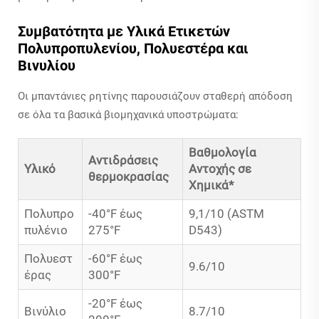
Συμβατότητα με Υλικά Ετικετών
Πολυπροπυλενίου, Πολυεστέρα και
Βινυλίου
Οι μπαντάνιες ρητίνης παρουσιάζουν σταθερή απόδοση
σε όλα τα βασικά βιομηχανικά υποστρώματα:
Βαθμολογία
Αντιδράσεις
Υλικό
Αντοχής σε
θερμοκρασίας
Χημικά*
Πολυπρο
-40°F έως
9,1/10 (ASTM
πυλένιο
275°F
D543)
Πολυεστ
-60°F έως
9.6/10
έρας
300°F
-20°F έως
Βινύλιο
8.7/10