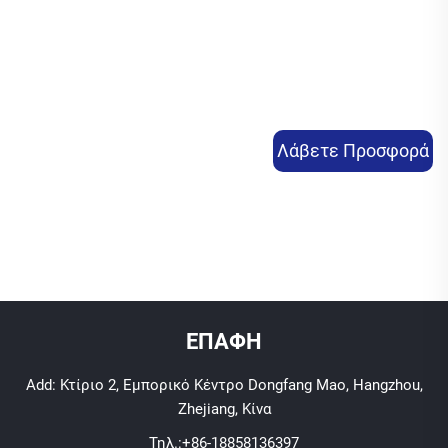
Λάβετε Προσφορά
ΕΠΑΦΗ
Add: Κτίριο 2, Εμπορικό Κέντρο Dongfang Mao, Hangzhou,
Zhejiang, Κίνα
Τηλ.:
+86-18858136397