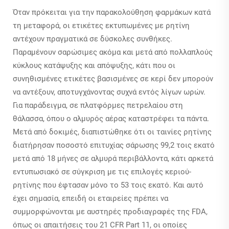
Όταν πρόκειται για την παρακολούθηση φαρμάκων κατά
τη μεταφορά, οι ετικέτες εκτυπωμένες με ρητίνη
αντέχουν πραγματικά σε δύσκολες συνθήκες.
Παραμένουν σαρώσιμες ακόμα και μετά από πολλαπλούς
κύκλους κατάψυξης και απόψυξης, κάτι που οι
συνηθισμένες ετικέτες βασισμένες σε κερί δεν μπορούν
να αντέξουν, αποτυγχάνοντας συχνά εντός λίγων ωρών.
Για παράδειγμα, σε πλατφόρμες πετρελαίου στη
θάλασσα, όπου ο αλμυρός αέρας καταστρέφει τα πάντα.
Μετά από δοκιμές, διαπιστώθηκε ότι οι ταινίες ρητίνης
διατήρησαν ποσοστό επιτυχίας σάρωσης 99,2 τοις εκατό
μετά από 18 μήνες σε αλμυρά περιβάλλοντα, κάτι αρκετά
εντυπωσιακό σε σύγκριση με τις επιλογές κεριού-
ρητίνης που έφτασαν μόνο το 53 τοις εκατό. Και αυτό
έχει σημασία, επειδή οι εταιρείες πρέπει να
συμμορφώνονται με αυστηρές προδιαγραφές της FDA,
όπως οι απαιτήσεις του 21 CFR Part 11, οι οποίες