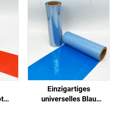
Einzigartiges
ot
universelles Blau
SNU5080