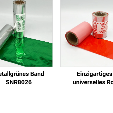
tallgrünes Band
Einzigartiges
SNR8026
universelles R
SNU5020