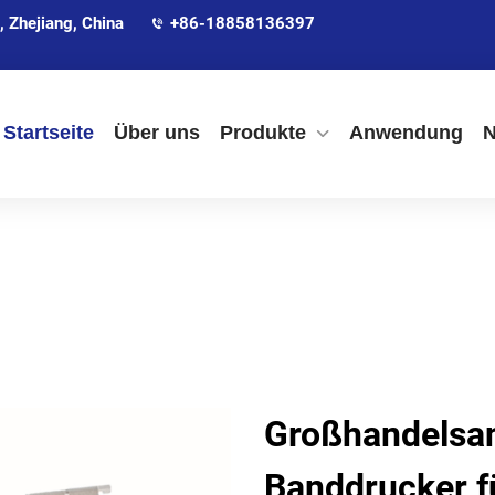
 Zhejiang, China
+86-18858136397
Startseite
Über uns
Produkte
Anwendung
N
Großhandelsan
Banddrucker fü