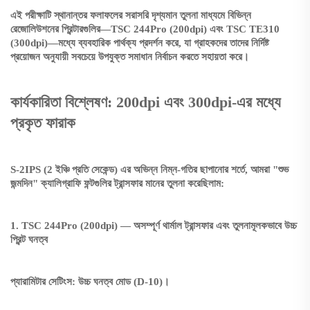
এই পরীক্ষাটি স্থানান্তর ফলাফলের সরাসরি দৃশ্যমান তুলনা মাধ্যমে বিভিন্ন
রেজোলিউশনের প্রিন্টারগুলির—TSC 244Pro (200dpi) এবং TSC TE310
(300dpi)—মধ্যে ব্যবহারিক পার্থক্য প্রদর্শন করে, যা গ্রাহকদের তাদের নির্দিষ্ট
প্রয়োজন অনুযায়ী সবচেয়ে উপযুক্ত সমাধান নির্বাচন করতে সহায়তা করে।
কার্যকারিতা বিশ্লেষণ: 200dpi এবং 300dpi-এর মধ্যে
প্রকৃত ফারাক
S-2IPS (2 ইঞ্চি প্রতি সেকেন্ড) এর অভিন্ন নিম্ন-গতির ছাপানোর শর্তে, আমরা "শুভ
জন্মদিন" ক্যালিগ্রাফি ফন্টগুলির ট্রান্সফার মানের তুলনা করেছিলাম:
1. TSC 244Pro (200dpi) —
অসম্পূর্ণ থার্মাল ট্রান্সফার এবং তুলনামূলকভাবে উচ্চ
প্রিন্ট ঘনত্ব
প্যারামিটার সেটিংস: উচ্চ ঘনত্ব মোড (D-10)।