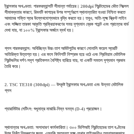
ট্রান্সফার অখণ্ডতা: পারফরম্যান্সটি সীমান্ত পর্যায়ের। 200dpi প্রিন্টহেডের ভৌত পিক্সেল
সীমাবদ্ধতার কারণে, রিবনটি কাপড়ের উপর সম্পূর্ণরূপে স্থানান্তরিত হওয়া নিশ্চিত করতে
আমাদের শক্তি স্তর উল্লেখযোগ্যভাবে বৃদ্ধি করতে হয়। তবুও, অতি-সূক্ষ্ম স্ক্রিপ্ট লাইন
এবং সজ্জিত তারকা আকৃতি প্রক্রিয়াকরণের সময় দৃশ্যমান ব্রেক পয়েন্ট এবং প্রান্তের বার্ড
দেখা যায়, যা ১০০% ট্রান্সফার অর্জনে ব্যর্থ হয়।
গ্লস পারফরম্যান্স: অবিচ্ছিন্ন উচ্চ-তাপ আউটপুটের কারণে সোনালি ফয়েল স্তরটি
অতিরিক্ত উত্তপ্ত হয়। এর ফলে ফিনিশটি নিষ্প্রভ হয়ে ওঠে এবং প্রিমিয়াম মেটালিক
প্রিন্টগুলির দর্পণ-সদৃশ প্রতিফলন বৈশিষ্ট্য হারিয়ে যায়, যা একটি সমতল দৃশ্যমান প্রভাব
তৈরি করে।
2. TSC TE310 (300dpi) — উৎকৃষ্ট ট্রান্সফার অখণ্ডতা এবং উন্নত মেটালিক
গ্লস
প্যারামিটার সেটিংস: শুধুমাত্র মাঝারি-নিম্ন ঘনত্ব (D-4) প্রয়োজন।
স্থানান্তর অখণ্ডতা: অসাধারণ কার্যকারিতা। ৩০০ ডিপিআই প্রিন্টহেডের তাপ বণ্টনের
উপর নিখুঁত নিয়ন্ত্রণের জন্য, এমনকি অত্যন্ত সূক্ষ্ম লেখার লাইনগুলিও তুলনামূলকভাবে