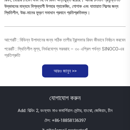
রিবন, ধোয়ার লেবেল এবং বিশেষ রিবন অন্তর্ভুক্ত রয়েছে। আমরা চলমান প্রযুক্তিগত
উদ্ভাবনের মাধ্যমে বিশ্বব্যাপী উপহার প্যাকেজিং, পোশাক এবং যাতায়াত শিল্পের জন্য
স্থিতিশীল, উচ্চ-মানের মুদ্রণ সমাধান প্রদানে প্রতিশ্রুতিবদ্ধ।
আগেরটি :
বিভিন্ন উপাদানের জন্য সঠিক তাপীয় ট্রান্সফার রিবন কীভাবে নির্বাচন করবেন
পরেরটি :
স্থিতিশীল মূল্য, নির্ভরযোগ্য সরবরাহ – ৩০ এপ্রিল পর্যন্ত SINOCO-এর
প্রতিশ্রুতি
আরও জানুন >>
যোগাযোগ করুন
Add: বিল্ডিং 2, ডংফ্যাং মাও কমার্শিয়াল সেন্টার, হাংঝো, জেজিয়াং, চীন
টেল:
+86-18858136397