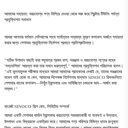
আমাদের সহায়তা: খরচযোগ্য পণ্য মিলিয়ে দেওয়া থেকে শুরু করে প্রিন্টার টিউনিং পর্যন্ত
প্রযুক্তিগত সমাধান
আমরা আপনার বর্তমান সেটআপের সাথে সর্বোত্তম সম্ভাব্য মুদ্রণ ফলাফল অর্জনে সহায়তা
করার জন্য পেশাদার প্রযুক্তিগত নির্দেশনা প্রদানে প্রতিশ্রুতিবদ্ধ।
"সঠিক উপাদান বাছাই করা শুধুমাত্র প্রথম ধাপ; সরঞ্জাম ও খরচযোগ্য পণ্যের মধ্যে
'সহযোগিতা' আয়ত্ত করা তার সমান গুরুত্বপূর্ণ," আমাদের প্রযুক্তিগত পরিচালক বলেন।
"এই তুলনামূলক পরীক্ষার মাধ্যমে আমরা আমাদের গ্রাহকদের দেখাই যে, তাদের সরঞ্জামের
মডেল যাই হোক না কেন, আমাদের বিশেষজ্ঞ নির্দেশনার মাধ্যমে SINOCO রিবনগুলিতে
পেশাদার-মানের ফলাফল—নিখুঁত ট্রান্সফার এবং অবিচ্ছিন্ন চকচকে ভাব—অর্জন করা
সম্ভব।"
হাংজৌ SINOCO শিল্প কোং, লিমিটেড সম্পর্কে
আমরা একটি পেশাদার থার্মাল ট্রান্সফার খরচযোগ্য সরবরাহকারী যা গবেষণা ও উন্নয়ন,
উৎপাদন এবং বিক্রয়কে একত্রিত করে। আমাদের পণ্য পরিসরে বিভিন্ন ধাতব রংযুক্ত