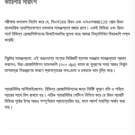
কারিগরি সারাংশ
পরীক্ষার ফলাফল নির্দেশ করে যে, পিএস580 রিবন এবং এসএনআর8220 গোল্ড রিবন
ব্যবহারিক অ্যাপ্লিকেশনে চমৎকার সামঞ্জস্যতা বজায় রাখে। একই মিডিয়া এবং রিবন
শর্তে বিভিন্ন রেজোলিউশনের ডিভাইসগুলির তুলনা করে আমরা নিম্নলিখিত বিষয়গুলি লক্ষ্য
করেছি:
প্রিন্টার সামঞ্জস্যতা: এই খরচযোগ্য পণ্যের সিরিজটি ব্যাপক সরঞ্জাম সামঞ্জস্যতা প্রদান
করলেও, উচ্চ-রেজোলিউশন মডেলগুলি (৩০০ dpi) ধাতব রং মুদ্রণের সময় আরও নির্ভুল
তাপমাত্রা নিয়ন্ত্রণের কারণে স্থানান্তরের অখণ্ডতা ও চকচকে ভাব বৃদ্ধি করে।
প্যারামিটার অপ্টিমাইজেশন: বিভিন্ন রেজোলিউশনের জন্য নির্দিষ্ট মুদ্রণ গতি ও শক্তি
স্তরের সাথে মিল রাখতে হয়। সঠিক প্যারামিটার সেটিংস নিশ্চিত করে যে রিবন স্তরটি
মিডিয়া পৃষ্ঠের উপর আরও সম্পূর্ণভাবে স্থানান্তরিত হয়, ফলে আদর্শ সমাপ্তি অর্জন করা
যায়।