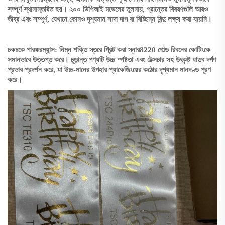
সম্পূর্ণ স্থানান্তরিত হয়। ২০০ ডিপিআই মডেলের তুলনায়, প্রান্তের বিবরণগুলি আরও
তীব্র এবং সম্পূর্ণ, যেখানে কোনও দৃশ্যমান সাদা দাগ বা বিচ্ছিন্ন বিন্দু লক্ষ্য করা যায়নি।
চকচকে পারফরম্যান্স: নিম্ন শক্তি স্তরে প্রিন্ট করা স্নার8220 গোল্ড রিবনের কোটিংকে
সমানভাবে উত্তপ্ত করে। চূড়ান্ত পণ্যটি উচ্চ স্পষ্টতা এবং টেক্সচার সহ উৎকৃষ্ট ধাতব দর্পণ
প্রভাব প্রদর্শন করে, যা উচ্চ-মানের উপহার প্যাকেজিংয়ের কঠোর দৃশ্যমান মানদণ্ড পূরণ
করে।