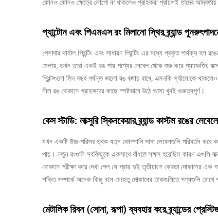
কোনও কোনও ক্ষেত্রে লোগো না থাকলেও গ্রাহকরা প্রায়শই তাদের অদ্বিতীয়
প্যান্টোন এবং পিএমএস রং মিলানো স্থির ব্র্যান্ড পুনরুৎপাদ
পেশাদার থার্মাল প্রিন্টিং এবং সাধারণ প্রিন্টিং এর মধ্যে প্রকৃত পার্থক্য হল র
মেলায়, তখন তারা একই রঙ পায় পণ্যের লেবেল থেকে শুরু করে প্যাকেজিং বাক্
প্রিন্টগুলো তিন বছর পর্যন্ত ভালো রঙ বজায় রাখে, এমনকি সূর্যালোকে থাকলেও
নীল রঙ দোকানে গ্রাহকদের কাছে স্পষ্টভাবে উঠে আসা খুবই গুরুত্বপূর্ণ।
কেস স্টাডি: লাক্সুরি স্কিনকেয়ার ব্র্যান্ড কাস্টম রঙের লেব
যখন একটি উচ্চ-পরিসর ত্বক যত্ন কোম্পানি সাদা লেবেলগুলি পরিবর্তন করে কাস
পায়। নতুন রংগুলি সবকিছুকে একসাথে বাঁধতে সক্ষম হয়েছিল কারণ এগুলি বাক
দোকানে পরীক্ষা করে দেখা গেল যে প্রায় দুই তৃতীয়াংশ ক্রেতা দোকানের এক 
শক্তি সম্পর্কে অনেক কিছু বলে যেহেতু দোকানের তাকগুলিতে পণ্যগুলি চোখে 
মেটালিক রিবন (সোনা, রূপা) ব্যবহার করে ব্র্যান্ডের প্রেস্টি