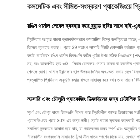
কসমেটিক এবং সীমিত-সংস্করণ প্যাকেজিংয়ে প্রি
রঙিন থার্মাল লেবেল ব্যবহার করে ব্র্যান্ড ছবির সাথে হাই-এন
প্রিমিয়াম পণ্যের ধারণা ক্রমবর্ধমানভাবে কসমেটিক্স বিশ্বে জনপ্রিয়তা পাচ্ছে,
হিসেবে ব্যবহার করছে। প্রায় 39 শতাংশ লাক্সারি বিউটি কোম্পানি বর্তমা
কতটা কার্যকর? রঙিন থার্মাল রিবনগুলি কঠিন পৃষ্ঠের উপর সঠিক পিএমএস (PMS
নয়, বরং আকর্ষণীয় হয়ে ওঠে। সিরাম বোতলের সোনার অক্ষর বা ফ্রস্টেড গ্ল
শেলফে দেখি। থার্মাল ট্রান্সফার ছাপ উপকরণগুলির অখণ্ডতা বজায় রেখে বিস্
প্রত্যাশিত প্রিমিয়াম অনুভূতি বজায় রাখতে সাহায্য করে যখন তারা তাদের ব
লাক্সারি এবং মৌসুমি প্যাকেজিং ডিজাইনের জন্য মেটালিক 
স্বর্ণ এবং রৌপ্য ধাতব রিবনগুলি বিশেষ করে স্থিতিশীল বাক্সের ডিজাইনের সংমিশ্
প্যাকেজিংয়ের প্রায় 30% এর জন্য দায়ী। ম্যাট কালো ত্বকের যত্নকারী প
সমাপ্তি সুন্দরভাবে আলাদা হয়ে যায়, যা গ্রাহকদের জন্য স্পর্শ এবং অনুভূতি
শীতকালীন সংগ্রহগুলি সাধারণত ঠান্ডা নীল ধাতব স্পর্শের দিকে যায়, যেখানে গ