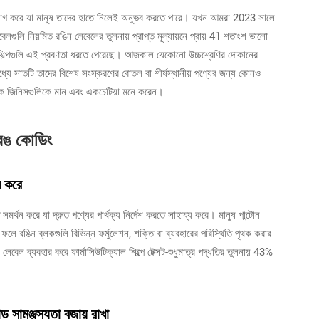
র্শ যোগ করে যা মানুষ তাদের হাতে নিলেই অনুভব করতে পারে। যখন আমরা 2023 সালে
লেবেলগুলি নিয়মিত রঙিন লেবেলের তুলনায় প্রাপ্ত মূল্যায়নে প্রায় 41 শতাংশ ভালো
 শিল্পগুলি এই প্রবণতা ধরতে পেরেছে। আজকাল যেকোনো উচ্চশ্রেণির দোকানের
র মধ্যে সাতটি তাদের বিশেষ সংস্করণের বোতল বা শীর্ষস্থানীয় পণ্যের জন্য কোনও
কে জিনিসগুলিকে মান এবং একচেটিয়া মনে করেন।
য রঙ কোডিং
ষম করে
 সমর্থন করে যা দ্রুত পণ্যের পার্থক্য নির্দেশ করতে সাহায্য করে। মানুষ পান্টোন
 ফলে রঙিন ব্লকগুলি বিভিন্ন ফর্মুলেশন, শক্তি বা ব্যবহারের পরিস্থিতি পৃথক করার
লেবেল ব্যবহার করে ফার্মাসিউটিক্যাল শিল্পে টেক্সট-শুধুমাত্র পদ্ধতির তুলনায় 43%
ড সামঞ্জস্যতা বজায় রাখা