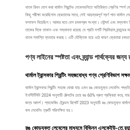
ধাতব রিবন যোগ করা থার্মাল প্রিন্টেড লেবেলগুলিতে অতিরিক্ত শ্রেণির স্প
কিছু পরীক্ষা করেছিলাম ক্রেতাদের সাথে, সেই আড়ম্বরপূর্ণ স্বর্ণ পাত থার্মাল 
ফলাফল দিয়েছিল। আমার মতে বেশ চমকপ্রদ সংখ্যা। সৌন্দর্য এবং মদ্যপান
তাকের দিকে তাকান এবং সম্ভাবনা রয়েছে যে প্রতি দশটি প্রিমিয়াম ব্র্যান্ডে
ধাতব সমাপ্তি ব্যবহার করছে। এটি যৌক্তিক হয়ে ওঠে কারণ ক্রেতারা চকচ
পণ্য লাইনের স্পষ্টতা এবং ব্র্যান্ড পার্থক্যের জন্
থার্মাল ট্রান্সফার প্রিন্টিং সহজবোধ্য পণ্য শ্রেণিবিভাগ সক্
থার্মাল ট্রান্সফার প্রিন্টিং সহজে বোঝা যায় এমন রঙ কোডযুক্ত লেবেলিং পদ্ধতি
ইনস্টিটিউট 2024 অনুযায়ী টেক্সটের চেয়ে রঙ 60% দ্রুত প্রক্রিয়া করে, যার
জন্য আদর্শ। প্যাকেজিং ট্রেন্ডস রিপোর্ট 2023 অনুযায়ী রঙ কোডযুক্ত থার্মাল 
কম লেবেলিং ত্রুটি পরিলক্ষিত হয়।
রঙ কোডযুক্ত লেবেলের মাধ্যমে বিভিন্ন এসকেইউ-তে ব্র্যান্