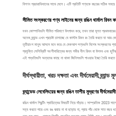
বিপণন প্রচারাভিযানের সাথে মেলে। এটি প্রতিটি পণ্যকে বছরের সঠিক সময়
সীমিত সংস্করণের পণ্য লাইনের জন্য রঙিন থার্মাল রিবন ক
যখন কোম্পানিগুলি সীমিত পরিমাণে উৎপাদন করে, তখন তারা মূলত প্রথমবারের
অনেক ব্র্যান্ড এখন প্রচেষ্টা চালাচ্ছে যে কাস্টম রিবন রং তৈরি করতে যা আ
তৃতীয়াংশ মানুষ আসলে মনে করে যে মেকআপ পণ্যগুলি বিশেষ সংস্করণের প্যাক
প্রযুক্তি সেলিব্রিটি অংশীদারিত্বের জন্য গভীর নীল রিবন বা উৎসব এবং ছ
এই পদ্ধতিগুলি অন্যদের কাছে না থাকা জিনিসগুলি পাওয়ার ইচ্ছা তৈরি করতে
দীর্ঘস্থায়ীতা, খরচ দক্ষতা এবং দীর্ঘমেয়াদী ব্র্যান্ড মূ
ব্র্যান্ডেড লেবেলিংয়ের জন্য রঙিন তাপীয় মুদ্রণের দীর্ঘমেয়াদী
রঙিন থার্মাল প্রিন্টিং স্থায়িত্বের বিষয়টি নিয়ে দাঁড়ায়। সাম্প্রতিক 2023 স
সহ্য করতে পারে এবং রঙ ঝরায় না বা ছাড়ায় না, প্রায় পাঁচ থেকে সাত বছর ধ