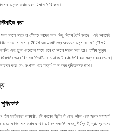
ে বিশেষ অনুভব করার অংশ হিসাবে তৈরি করে।
াস্টমাইজ করা
 জন্য যাদের হাতে তা পৌঁছাবে তাদের জন্য কিছু বিশেষ তৈরি করছে। এই কারণেই
র কোথাও পাওয়া যাবে না। 2024 এর একটি সদ্য অধ্যয়ন অনুসারে, মোটামুটি দুই
েজিং এবং সুন্দর লেবেলের সাথে এলে তা ভালো মানের মনে হয়। তাপীয় মুদ্রণ
ুটির দিনগুলির জন্য ঝিলমিল ডিজাইনের মতো ছোট ব্যাচ তৈরি করা সম্ভব করে তোলে।
 সাহায্য করে এবং উৎপাদন খরচ অত্যধিক না করে যুক্তিসঙ্গত রাখে।
ল্য
 সুবিধাগুলি
ালের শিল্প প্রতিবেদন অনুযায়ী, এই ধরনের প্রিন্টগুলি রোদ, আঁচড় এবং জলের সংস্পর্শ
রে রঙের গুণগত মান বজায় রাখে। এই লেবেলগুলি যেহেতু দীর্ঘস্থায়ী, প্রতিস্থাপনের