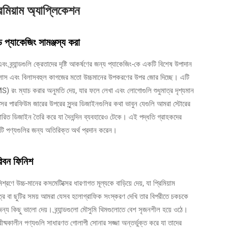
মিয়াম অ্যাপ্লিকেশন
্ড প্যাকেজিং সামঞ্জস্য করা
 এবং ব্র্যান্ডগুলি ক্রেতাদের দৃষ্টি আকর্ষণের জন্য প্যাকেজিং-কে একটি বিশেষ উপাদান
নে গ্লাস এবং বিলাসবহুল কাগজের মতো উচ্চমানের উপকরণের উপর জোর দিচ্ছে। এটি
) রং ম্যাচ করার অনুমতি দেয়, যার ফলে লেখা এবং লোগোগুলি শুধুমাত্র দৃশ্যমান
াসের পারফিউম জারের উপরের সুন্দর ডিজাইনগুলির কথা ভাবুন যেগুলি আমরা স্টোরের
তারিত ডিজাইন তৈরি করে যা দৈনন্দিন ব্যবহারেও টেকে। এই পদ্ধতি গ্রাহকদের
িউটি পণ্যগুলির জন্য অতিরিক্ত অর্থ প্রদান করেন।
রিবন ফিনিশ
রণে উচ্চ-মানের কসমেটিক্সের ধারণাগত মূল্যকে বাড়িয়ে দেয়, যা প্রিমিয়াম
াত্র বা ছুটির সময় আমরা যেসব হলোগ্রাফিক সংস্করণ দেখি তার বিপরীতে চকচকে
র জন্য কিছু ভালো দেয়। ব্র্যান্ডগুলো মৌসুমি থিমগুলোতে বেশ সৃজনশীল হয়ে ওঠে।
্রীষ্মকালীন পণ্যগুলি সাধারণত গোলাপী সোনার সজ্জা অন্তর্ভুক্ত করে যা তাদের