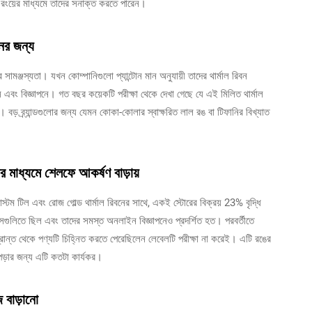
 রংয়ের মাধ্যমে তাদের সনাক্ত করতে পারেন।
নের জন্য
ঙের সামঞ্জস্যতা। যখন কোম্পানিগুলো প্যান্টোন মান অনুযায়ী তাদের থার্মাল রিবন
স এবং বিজ্ঞাপনে। গত বছর কয়েকটি পরীক্ষা থেকে দেখা গেছে যে এই মিলিত থার্মাল
। বড় ব্র্যান্ডগুলোর জন্য যেমন কোকা-কোলার স্বাক্ষরিত লাল রঙ বা টিফানির বিখ্যাত
েলের মাধ্যমে শেলফে আকর্ষণ বাড়ায়
্টম টিল এবং রোজ গোল্ড থার্মাল রিবনের সাথে, একই স্টোরের বিক্রয় 23% বৃদ্ধি
্সগুলিতে ছিল এবং তাদের সমস্ত অনলাইন বিজ্ঞাপনেও প্রদর্শিত হত। পরবর্তীতে
প্রান্ত থেকে পণ্যটি চিহ্নিত করতে পেরেছিলেন লেবেলটি পরীক্ষা না করেই। এটি রঙের
পড়ার জন্য এটি কতটা কার্যকর।
জ বাড়ানো