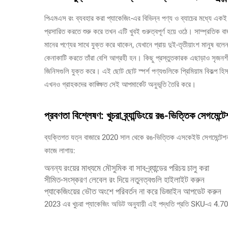
পিএমএস রং ব্যবহার করা প্যাকেজিং-এর বিভিন্ন পণ্য ও ব্যাচের মধ্যে একই
প্রসারিত করতে শুরু করে তখন এটি খুবই গুরুত্বপূর্ণ হয়ে ওঠে। সাম্প্রতিক ব
মানের পণ্যের সাথে যুক্ত করে থাকেন, যেখানে প্রায় দুই-তৃতীয়াংশ মানুষ বলেন 
কেনাকাটি করতে তাঁরা বেশি আগ্রহী হন। কিছু প্রস্তুতকারক এছাড়াও সৃজনশীল
জিনিসগুলি যুক্ত করে। এই ছোট ছোট স্পর্শ পণ্যগুলিকে প্রিমিয়াম বিকল্প হিসাব
এখনও গ্রাহকদের কাঙ্ক্ষিত সেই আপমার্কেট অনুভূতি তৈরি করে।
প্রবণতা বিশ্লেষণ: খুচরা ব্র্যান্ডিংয়ে রঙ-ভিত্তিক সেগমেন্টে
ব্যক্তিগত যত্ন বাজারে 2020 সাল থেকে রঙ-ভিত্তিক এসকেইউ সেগমেন্টেশন 
কাজে লাগায়:
অনন্য রংয়ের মাধ্যমে মৌসুমিক বা সাব-ব্র্যান্ডের পরিচয় চালু করা
সীমিত-সংস্করণ লেবেল রং দিয়ে নতুনত্বগুলি হাইলাইট করুন
প্যাকেজিংয়ের ভৌত অংশে পরিবর্তন না করে ডিজাইন আপডেট করুন
2023 এর খুচরা প্যাকেজিং অডিট অনুযায়ী এই পদ্ধতি প্রতি SKU-এ 4.70 ডল