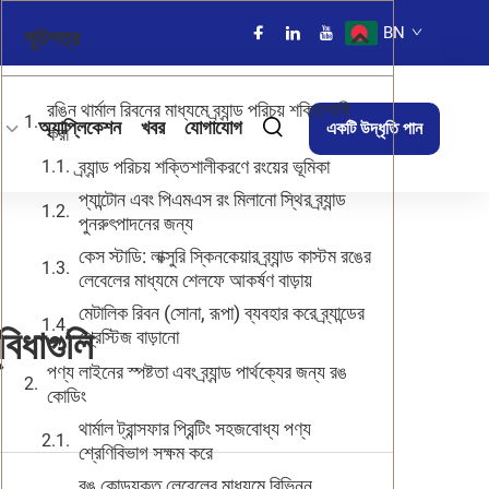
BN
সূচিপত্র
রঙিন থার্মাল রিবনের মাধ্যমে ব্র্যান্ড পরিচয় শক্তিশালী
অ্যাপ্লিকেশন
খবর
যোগাযোগ
একটি উদ্ধৃতি পান
করা
ব্র্যান্ড পরিচয় শক্তিশালীকরণে রংয়ের ভূমিকা
প্যান্টোন এবং পিএমএস রং মিলানো স্থির ব্র্যান্ড
পুনরুৎপাদনের জন্য
কেস স্টাডি: লাক্সুরি স্কিনকেয়ার ব্র্যান্ড কাস্টম রঙের
লেবেলের মাধ্যমে শেলফে আকর্ষণ বাড়ায়
মেটালিক রিবন (সোনা, রূপা) ব্যবহার করে ব্র্যান্ডের
বিধাগুলি
প্রেস্টিজ বাড়ানো
পণ্য লাইনের স্পষ্টতা এবং ব্র্যান্ড পার্থক্যের জন্য রঙ
কোডিং
থার্মাল ট্রান্সফার প্রিন্টিং সহজবোধ্য পণ্য
শ্রেণিবিভাগ সক্ষম করে
রঙ কোডযুক্ত লেবেলের মাধ্যমে বিভিন্ন