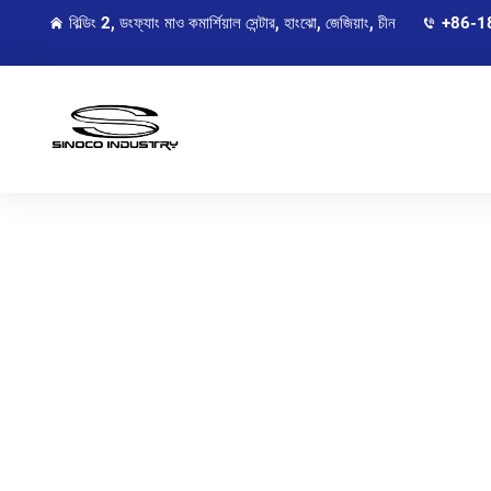
বিল্ডিং 2, ডংফ্যাং মাও কমার্শিয়াল সেন্টার, হাংঝো, জেজিয়াং, চীন
+86-1