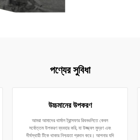
পণ্যের সুবিধা
উচ্চমানের উপকরণ
আমরা আমাদের থার্মাল ট্রান্সফার রিবনগুলিতে কেবল
সর্বোত্তম উপকরণ ব্যবহার করি, যা উজ্জ্বল মুদ্রণ এবং
দীর্ঘস্থায়ী টিকে থাকার নিশ্চয়তা প্রদান করে। আপনার যদি