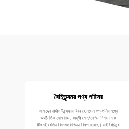
বৈচিত্র্যময় পণ্য পরিসর
আমাদের থার্মাল ট্রান্সফার রিবন হোলসেল পণ্যগুলির মধ্যে
অর্থনৈতিক মোম রিবন, বহুমুখী মোম/রেজিন মিশ্রণ এবং
টিকসই রেজিন রিবনসহ বিভিন্ন বিকল্প রয়েছে। এই বৈচিত্র্য