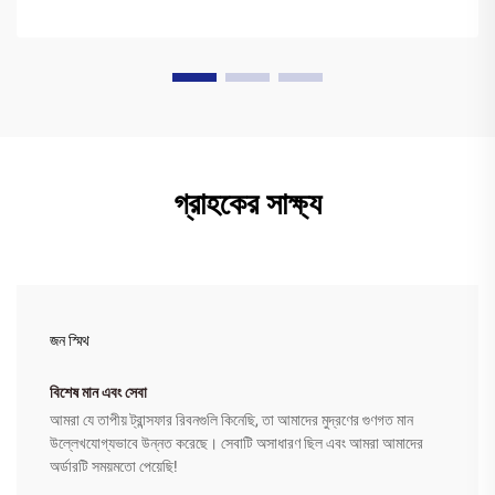
গ্রাহকের সাক্ষ্য
জন স্মিথ
বিশেষ মান এবং সেবা
আমরা যে তাপীয় ট্রান্সফার রিবনগুলি কিনেছি, তা আমাদের মুদ্রণের গুণগত মান
উল্লেখযোগ্যভাবে উন্নত করেছে। সেবাটি অসাধারণ ছিল এবং আমরা আমাদের
অর্ডারটি সময়মতো পেয়েছি!