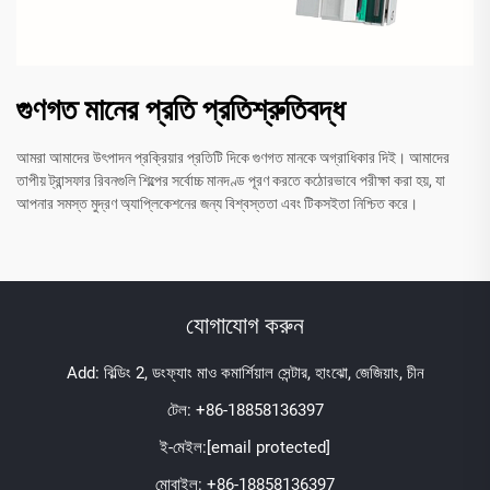
গুণগত মানের প্রতি প্রতিশ্রুতিবদ্ধ
আমরা আমাদের উৎপাদন প্রক্রিয়ার প্রতিটি দিকে গুণগত মানকে অগ্রাধিকার দিই। আমাদের
তাপীয় ট্রান্সফার রিবনগুলি শিল্পের সর্বোচ্চ মানদণ্ড পূরণ করতে কঠোরভাবে পরীক্ষা করা হয়, যা
আপনার সমস্ত মুদ্রণ অ্যাপ্লিকেশনের জন্য বিশ্বস্ততা এবং টিকসইতা নিশ্চিত করে।
যোগাযোগ করুন
Add: বিল্ডিং 2, ডংফ্যাং মাও কমার্শিয়াল সেন্টার, হাংঝো, জেজিয়াং, চীন
টেল:
+86-18858136397
ই-মেইল:
[email protected]
মোবাইল:
+86-18858136397