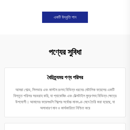
একটি উদ্ধৃতি পান
পণ্যের সুবিধা
বৈচিত্র্যময় পণ্য পরিসর
আমরা গোল্ড, সিলভার এবং কাস্টম রংসহ বিভিন্ন ধরনের মেটালিক ফয়েলের একটি
বিস্তৃত পরিসর সরবরাহ করি, যা প্যাকেজিং এবং টেক্সটাইল মুদ্রণসহ বিভিন্ন ক্ষেত্রে
উপযোগী। আমাদের ফয়েলগুলি শিল্পের সর্বোচ্চ মানদণ্ড মেনে তৈরি করা হয়েছে, যা
অসাধারণ মান ও কার্যকারিতা নিশ্চিত করে