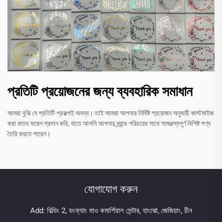
প্রতিটি প্রয়োজনের জন্য ব্যবহারিক সমাধান
আমরা বুঝি যে প্রতিটি প্রকল্পই অনন্য। তাই আমরা আপনার নির্দিষ্ট প্রয়োজন অনুযায়ী কাস্টমাইজ
করা ধাতব ফয়েল প্রদান করি, যাতে আপনি আপনার ব্র্যান্ড পরিচয়ের সাথে সামঞ্জস্যপূর্ণ বিশিষ্ট পণ্য
তৈরি করতে পারেন।
যোগাযোগ করুন
Add: বিল্ডিং 2, ডংফ্যাং মাও কমার্শিয়াল সেন্টার, হাংঝো, জেজিয়াং, চীন