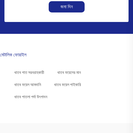
জমা দিন
মেটালিক ফোয়াইল
ধাতব পাত সরবরাহকারী
ধাতব ফয়েলের মান
ধাতব ফয়েল আমদানি
ধাতব ফয়েল পাইকারি
ধাতব পাতলা পর্দা উৎপাদন