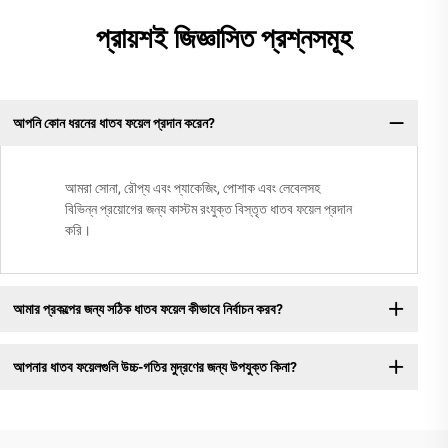
প্রায়শই জিজ্ঞাসিত প্রশ্নসমূহ
আপনি কোন ধরনের ধাতব ফয়েল প্রদান করেন?
আমরা সোনা, রৌপ্য এবং প্যাকেজিং, পোশাক এবং লেবেলসহ
বিভিন্ন প্রয়োগের জন্য কাস্টম রংযুক্ত বিস্তৃত ধাতব ফয়েল প্রদান
করি।
আমার প্রকল্পের জন্য সঠিক ধাতব ফয়েল কীভাবে নির্বাচন করব?
আপনার ধাতব ফয়েলগুলি উচ্চ-গতির মুদ্রণের জন্য উপযুক্ত কিনা?