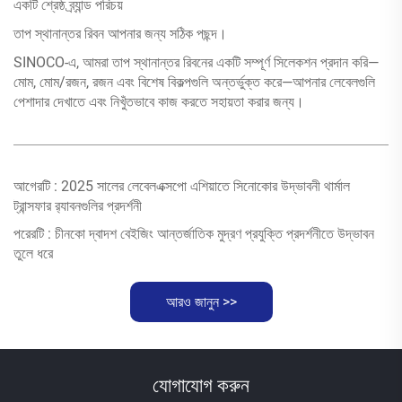
একটি শ্রেষ্ঠ ব্র্যান্ড পরিচয়
তাপ স্থানান্তর রিবন আপনার জন্য সঠিক পছন্দ।
SINOCO-এ, আমরা তাপ স্থানান্তর রিবনের একটি সম্পূর্ণ সিলেকশন প্রদান করি—
মোম, মোম/রজন, রজন এবং বিশেষ বিকল্পগুলি অন্তর্ভুক্ত করে—আপনার লেবেলগুলি
পেশাদার দেখাতে এবং নিখুঁতভাবে কাজ করতে সহায়তা করার জন্য।
আগেরটি :
2025 সালের লেবেলএক্সপো এশিয়াতে সিনোকোর উদ্ভাবনী থার্মাল
ট্রান্সফার র‍্যাবনগুলির প্রদর্শনী
পরেরটি :
চীনকো দ্বাদশ বেইজিং আন্তর্জাতিক মুদ্রণ প্রযুক্তি প্রদর্শনীতে উদ্ভাবন
তুলে ধরে
আরও জানুন >>
যোগাযোগ করুন