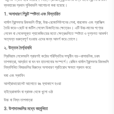
ব্যবহারের প্রধান সুবিধাগুলি আলোচনা করা হয়েছে।
1. অসাধারণ প্রিন্ট স্পষ্টতা এবং বিস্তারিত
থার্মাল ট্রান্সফার রিবনগুলি তীক্ষ্ণ, উচ্চ-রেজোলিউশনের লেখা, বারকোড এবং গ্রাফিক্স
তৈরি করে—ছোট বা জটিল লেবেল ডিজাইনের ক্ষেত্রেও। এটি উচ্চ-মানের পণ্যের
লেবেল বা লেবেলযুক্ত প্যাকেজিংয়ের মতো ক্ষেত্রগুলিতে স্পষ্টতা ও দৃশ্যগত আকর্ষণ
অত্যন্ত গুরুত্বপূর্ণ হওয়ায় এদের জন্য আদর্শ করে তোলে।
২. উত্তম দৈর্ঘ্যাবধি
প্রিমিয়াম লেবেলগুলি প্রায়শই কঠোর পরিস্থিতির সম্মুখীন হয়—রাসায়নিক, চরম
তাপমাত্রা, আর্দ্রতা বা ঘন ঘন হাতলানোর সংস্পর্শে। রেজিন থার্মাল ট্রান্সফার রিবনগুলি
নিম্নলিখিত বিষয়গুলির বিরুদ্ধে অসাধারণ প্রতিরোধ ক্ষমতা প্রদান করে:
ঘষা এবং স্কাফিং
আলট্রাভায়োলেট আলোতে রঙ ফ্যাকাশে হওয়া
হাইড্রোকার্বন বা দ্রাবক থেকে ধুলো ওঠা
উচ্চ বা নিম্ন তাপমাত্রা
3. উপাদানগুলির মধ্যে বহুমুখিতা