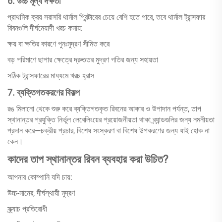
6. উচ্চ মূল্য দক্ষতা
প্রাথমিক ক্রয় সরাসরি থার্মাল প্রিন্টারের চেয়ে বেশি হতে পারে, তবে থার্মাল ট্রান্সফার
রিবনগুলি দীর্ঘমেয়াদী খরচ কমায়:
ক্ষয় বা ক্ষতির কারণে পুনঃমুদ্রণ সীমিত করে
বড় পরিমাণে ছাপার ক্ষেত্রে দ্রুততর মুদ্রণ গতির জন্য সহায়তা
সঠিক ট্রান্সফারের মাধ্যমে খরচ হ্রাস
7. ব্যক্তিগতকরণের বিকল্প
রঙ মিলানো থেকে শুরু করে ব্যক্তিগতকৃত রিবনের আকার ও উপাদান পর্যন্ত, তাপ
স্থানান্তর প্রযুক্তি নির্ভুল লেবেলিংয়ের প্রয়োজনীয়তা থাকা ব্র্যান্ডগুলির জন্য নমনীয়তা
প্রদান করে—চক্রীয় প্রচার, বিশেষ সংস্করণ বা বিশেষ উপকরণের জন্য যাই হোক না
কেন।
কাদের তাপ স্থানান্তর রিবন ব্যবহার করা উচিত?
আপনার কোম্পানি যদি চায়:
উচ্চ-মানের, দীর্ঘস্থায়ী মুদ্রণ
স্ক্র্যাচ প্রতিরোধী