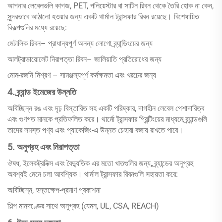
আপনার লেবেলগুলি কাগজ, PET, পলিয়েস্টার বা সাটিন রিবন থেকে তৈরি হোক না কেন,
সুন্দরভাবে আঠালো হওয়ার জন্য একটি থার্মাল ট্রান্সফার রিবন রয়েছে। বিশেষায়িত
বিকল্পগুলির মধ্যে রয়েছে:
মেটালিক রিবন– প্রাধান্যপূর্ণ অনন্য লোগো ব্র্যান্ডিংয়ের জন্য
আলট্রাভায়োলেট নিরাপত্তা রিবন– জালিয়াতি প্রতিরোধের জন্য
মোম-রজনি মিশ্রণ – সামঞ্জস্যপূর্ণ কর্মক্ষমতা এবং খরচের জন্য
4. ব্র্যান্ড ইমেজের উন্নতি
অবিচ্ছিন্ন রঙ এবং দৃঢ় বিস্তারিত সহ একটি পরিষ্কার, দাগহীন লেবেল পেশাদারিত্ব
এবং গুণগত মানকে প্রতিফলিত করে। থার্মো ট্রান্সফার প্রিন্টিংয়ের মাধ্যমে ব্র্যান্ডগুলি
তাদের সমস্ত পণ্য এবং প্যাকেজিং-এ উন্নত চেহারা বজায় রাখতে পারে।
5. অনুগ্রহ এবং নিরাপত্তা
ঔষধ, ইলেকট্রনিক্স এবং বৈদ্যুতিক এর মতো খাতগুলির জন্য, ব্র্যান্ডের অনুগ্রহ
অবশ্যই মেনে চলা আবশ্যিক। থার্মাল ট্রান্সফার রিবনগুলি সহায়তা করে:
অবিচ্ছিন্ন, হস্তক্ষেপ-প্রমাণ প্রকাশনা
শিল্প মানদণ্ডের সাথে অনুগ্রহ (যেমন, UL, CSA, REACH)