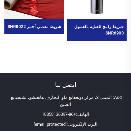
شريط راتنج للعناية بالغسيل
شريط معدني أحمر SNR8022
SNR6900
اتصل بنا
Add: المبنى 2، مركز دونغفانغ ماو التجاري، هانغتشو، تشيجيانغ،
الصين
الهاتف:
+86-18858136397
البريد الإلكتروني:
[email protected]