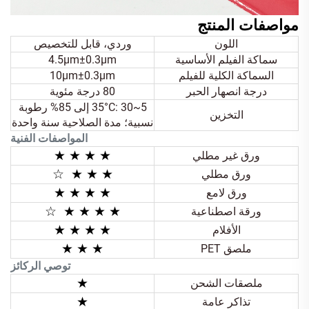
مواصفات المنتج
اللون
وردي، قابل للتخصيص
سماكة الفيلم الأساسية
4.5μm±0.3μm
السماكة الكلية للفيلم
10μm±0.3μm
درجة انصهار الحبر
80 درجة مئوية
5~35°C: 30 إلى 85% رطوبة
التخزين
نسبية؛ مدة الصلاحية سنة واحدة
المواصفات الفنية
★ ★ ★ ★
ورق غير مطلي
☆
★ ★
★
ورق مطلي
★ ★
★ ★
ورق لامع
☆
★ ★
★ ★
ورقة اصطناعية
★ ★
★ ★
الأفلام
★
★ ★
ملصق PET
توصي الركائز
★
ملصقات الشحن
★
تذاكر عامة