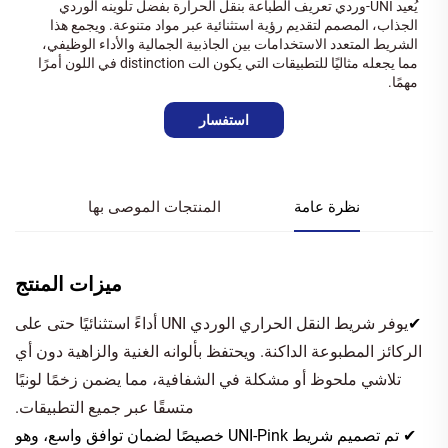
يُعيد UNI-وردي تعريف الطباعة بنقل الحرارة بفضل تلوينه الوردي
الجذاب، المصمم لتقديم رؤية استثنائية عبر مواد متنوعة. ويجمع هذا
الشريط المتعدد الاستخدامات بين الجاذبية الجمالية والأداء الوظيفي،
مما يجعله مثاليًا للتطبيقات التي يكون الت distinction في اللون أمرًا
مهمًا.
استفسار
نظرة عامة
المنتجات الموصى بها
ميزات المنتج
✔
يوفر شريط النقل الحراري الوردي UNI أداءً استثنائيًا حتى على
الركائز المطبوعة الداكنة. ويحتفظ بألوانه الغنية والزاهية دون أي
تلاشي ملحوظ أو مشكلة في الشفافية، مما يضمن زخمًا لونيًا
متسقًا عبر جميع التطبيقات.
✔ تم تصميم شريط UNI-Pink خصيصًا لضمان توافق واسع، وهو