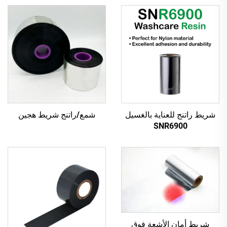
شريط راتنج للعناية بالغسيل
شمع/راتنج شريط هجين
SNR6900
شريط أمان الأشعة فوق