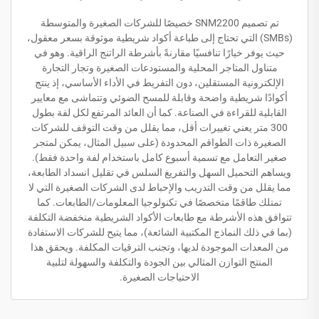
تم تصميم SNM2200 خصيصًا للشركات الصغيرة والمتوسطة
(SMBs) التي تحتاج إلى طباعة أكواد شريطية موثوقة بسعر معقول،
حيث يوفر خيارًا تنافسيًا مقارنةً بأشرطة الراتنج الراقية. وهو في
متناول المتاجر المحلية والمستودعات الصغيرة وتجار التجارة
الإلكترونية المستقلين، دون التفريط في الأداء الأساسي، إذ ينتج
أكوادًا شريطية واضحة وقابلة للمسح الضوئي وتتماشى مع معايير
القابلية للقراءة في الصناعة. كما أن العائد المرتفع لكل لفة بطول
300 متر يعني تغييرات أقل، مما يقلل من وقت التوقف للشركات
الصغيرة ذات الطواقم المحدودة (على سبيل المثال، يمكن لمتجر
صغير التعامل مع تسمية أسبوع كامل باستخدام لفة واحدة فقط).
ويساهم التحميل السهل والتفريغ السلس في تقليل انسداد الطابعة،
مما يقلل من وقت التدريب والإحباط لدى الشركات الصغيرة التي لا
تمتلك طاقمًا متخصصًا في تكنولوجيا المعلومات/الطابعات. كما
تتوافق هذه الأشرطة مع طابعات الأكواد الشريطية منخفضة التكلفة
(بما في ذلك النماذج المكتبية الشائعة)، مما يتيح للشركات الاستفادة
من المعدات الموجودة لديها، وتجنب الترقيات المكلفة. ويحقق هذا
المنتج التوازن المثالي بين الجودة والتكلفة والسهولة لتلبية
الاحتياجات الصغيرة.