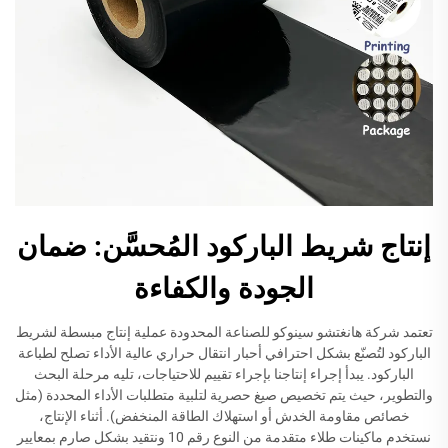
إنتاج شريط الباركود المُحسَّن: ضمان
الجودة والكفاءة
تعتمد شركة هانغتشو سينوكو للصناعة المحدودة عملية إنتاج مبسطة لشريط
الباركود لتُصنّع بشكل احترافي أحبار انتقال حراري عالية الأداء تصلح لطباعة
الباركود. يبدأ إجراء إنتاجنا بإجراء تقييم للاحتياجات، تليه مرحلة البحث
والتطوير، حيث يتم تخصيص صيغ حصرية لتلبية متطلبات الأداء المحددة (مثل
خصائص مقاومة الخدش أو استهلاك الطاقة المنخفض). أثناء الإنتاج،
نستخدم ماكينات طلاء متقدمة من النوع رقم 10 ونتقيد بشكل صارم بمعايير