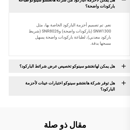
باركودات واضحة؟
نعم. تم تصميم أحزمة الباركود الخاصة بها، مثل
SNW1300 (باركودات واضحة) وSNR8026 (شريط
باركود معدني)، لطباعة باركودات واضحة يسهل
مسحها بدقة.
هل يمكن لهانغتشو سينوكو تخصيص عرض شرائط الباركود؟
هل توفر شركة هانغتشو سينوكو اختبارات عينات لأحزمة
الباركود؟
مقال ذو صلة