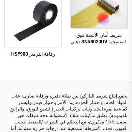
شريط أمان الأشعة فوق
البنفسجية SNR8020UV ذهبي
إلى أحمر
رقاقة الترميز HSF900
يجمع إنتاج شريط الباركود بين طلاء دقيق، ورقابة صارمة على
المواد الخام، واختبار الجودة. يبدأ الأمر باختيار فيلم بوليستر
كقاعدة لقوة الشد وثبات تركيبات الحبر (الشمع للورق، والراتنج
للديمومة). تطبق ماكينات طلاء الأسطوانة بدقة طبقات حبر
بسمك 5-15 ميكرون، مع التحكم في السرعة/الضغط لتجنب
العيوب. تجف الأشرطة الشمعية عند درجات حرارة معتدلة؛ أما