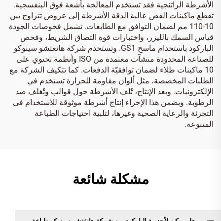
الأشرطة الراتنجية فقد تستخدم المعالجة بأشعة فوق البنفسجية.
تقطع ماكينات القص عالية الدقة الأشرطة إلى عروض تتراوح بين
10-110 مم لضمان التوافق مع الطابعات. تشمل فحوصات الجودة
قياس السمك بالليزر، واختبارات قوة التصاق الشريط، وفحص
الباركود باستخدام ماسح GS1. وتستخدم شركة هانغتشو سينوكو
للصناعة المحدودة منشآت معتمدة من ISO وأنظمة تحتوي على
10 ماكينات طلاء لضمان توافقيّة الدفعات. كما تتكيف الشركة مع
الطلبات المخصصة، مثل ألوان مقاومة للحرارة تستخدم في
الإلكترونيات. وبعد الإنتاج، تُلف الأشرطة حول قوالب وتُغلف ضد
الرطوبة. ويضمن هذا الإجراء إنتاج أشرطة موثوقة للاستخدام في
التجزئة والرعاية الصحية وغيرها، لتلبية احتياجات الطباعة
المتنوعة.
مشكلة شائعة
هل يمكن لأحزمة الباركود من شركة هانغتشو سينوكو طباعة