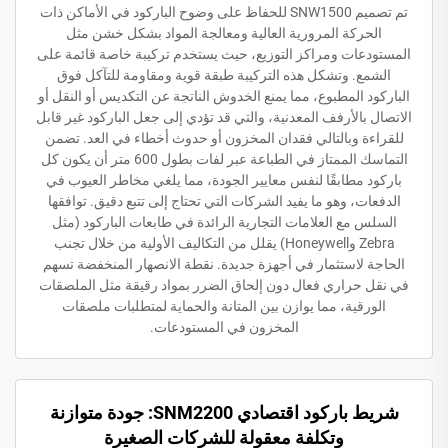
تم تصميم SNW1500 للحفاظ على وضوح الباركود في الأماكن ذات
الحركة المرورية العالية ومعالجة المواد بشكل خشن مثل
المستودعات ومراكز التوزيع، حيث يستخدم تركيبة خاصة قائمة على
الشمع. وتشكل هذه التركيبة طبقة قوية ومقاومة للتآكل فوق
الباركود المطبوع، مما يمنع الخدوش الناتجة عن التكديس أو النقل أو
الاتصال بالأرفف المعدنية، والتي قد تؤدي إلى جعل الباركود غير قابل
للقراءة وبالتالي فقدان المخزون أو حدوث أخطاء في العد. تضمن
التماسك الممتاز في الطباعة عبر لفات بطول 600 متر أن يكون كل
باركود مطابقًا لنفس معايير الجودة، مما يلغي مخاطر العيوب في
الدفعات، وهو ما يفيد الشركات التي تحتاج إلى تتبع دقيق. توافقها
السلس مع العلامات التجارية الرائدة في طابعات الباركود (مثل
Zebra وHoneywell) يقلل من التكاليف الأولية من خلال تجنب
الحاجة لاستثمار في أجهزة جديدة. نقطة الانصهار المنخفضة تسهم
في نقل حراري فعال دون إلحاق الضرر بمواد رقيقة مثل الملصقات
الورقية، مما يوازن بين المتانة والحماية لمتطلبات ملصقات
المخزون في المستودعات.
شريط باركود اقتصادي SNM2200: جودة متوازنة
وتكلفة معقولة للشركات الصغيرة