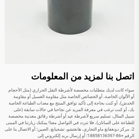
اتصل بنا لمزيد من المعلومات
سواء كانت لديك متطلبات مخصصة لأشرطة النقل الحراري (مثل الأحجام
أو الألوان الخاصة، أو الخصائص الخاصة مثل مقاومة الغسيل أو مقاومة
الخدش)، أو كنت بحاجة إلى تأكيد توافق المنتج مع معدات الطباعة الخاصة
بك، أو كنت ترغب في معرفة المزيد عن نجاحنا في حالات سابقة (على
سبيل المثال، تسليم سريع لأشرطة عيد أو أشرطة رقائق معدنية مخصصة
للطباعة على الساتان)، فلا تتردد في التواصل معنا! يمكنك زيارتنا في المبنى
2، مركز دونغفانغ ماو التجاري، هانغتشو، تشجيانغ، الصين؛ أو الاتصال بنا على
الرقم +86-18858136397؛ أو إرسال بريد إلكتروني إلى