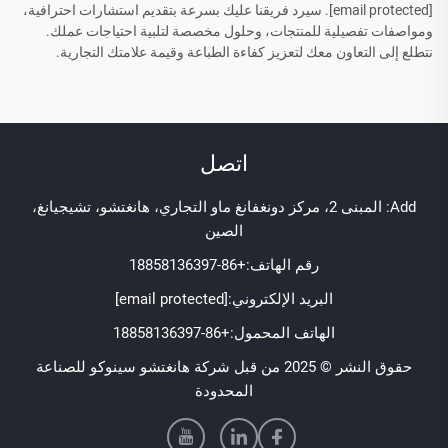
[email protected]
. سيرد فريقنا عليك بسرعة بتقديم استشارات احترافية،
ومواصفات تفصيلية للمنتجات، وحلول مخصصة لتلبية احتياجات عملك.
نتطلع إلى التعاون معك لتعزيز كفاءة الطباعة وقيمة علامتك التجارية.
اتصل
Add: المبنى 2، مركز دونغفانغ ماو التجاري، هانغتشو، تشيجيانغ،
الصين
رقم الهاتف:
+86-18858136397
البريد الإلكتروني:
[email protected]
الهاتف المحمول:
+86-18858136397
حقوق النشر © 2025 من قبل شركة هانغتشو سينوكو للصناعة
المحدودة