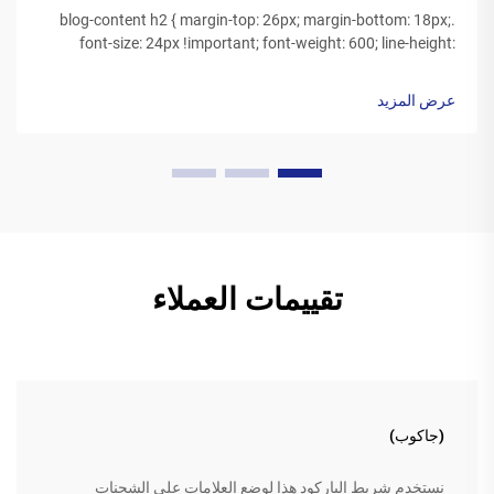
.blog-content h2 { margin-top: 26px; margin-bottom: 18px;
font-size: 24px !important; font-weight: 600; line-height:
normal; } .blog-content h3 { margin-top: 26px; margin-
bottom: 18px; font-size: 20px !important; font-w...
عرض المزيد
تقييمات العملاء
(جاكوب)
نستخدم شريط الباركود هذا لوضع العلامات على الشحنات