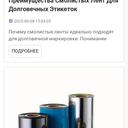
Преимущества Смолистых Лент Для
Долговечных Этикеток
2025-09-08 15:04:05
Почему смолистые ленты идеально подходят
для долговечной маркировки. Понимание
смолистых лент и их роль в печати
ПОДРОБНЕЕ
долговечных этикеток. Термотрансферные
ленты, изготовленные из смолы, содержат
большое количество полимеров, которые
делают их более подходящими для создания
этикеток по сравнению с обычными...