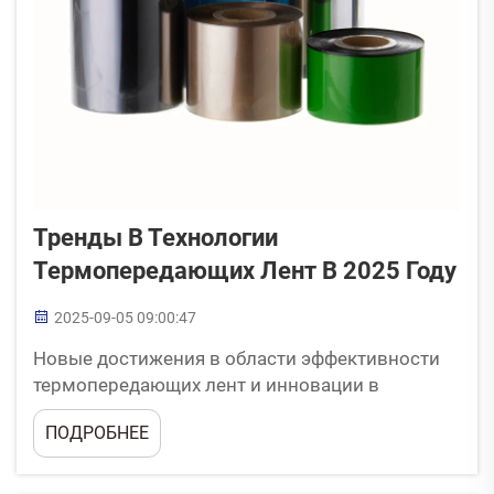
Тренды В Технологии
Термопередающих Лент В 2025 Году
2025-09-05 09:00:47
Новые достижения в области эффективности
термопередающих лент и инновации в
качестве печати. Новые разработки составов
ПОДРОБНЕЕ
покрытий обеспечивают устойчивость к
отпечатыванию и повышенную долговечность.
В последних моделях термических лент