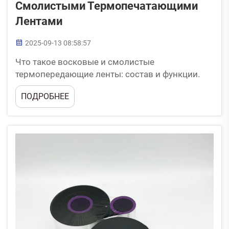
Смолистыми Термопечатающими
Лентами
2025-09-13 08:58:57
Что такое восковые и смолистые
термопередающие ленты: состав и функции.
Что такое термопередающая лента и как она
ПОДРОБНЕЕ
работает? Термопередающие ленты служат
малоизвестными, но важными расходными
материалами, необходимыми для создания
долговечных отпечатков...