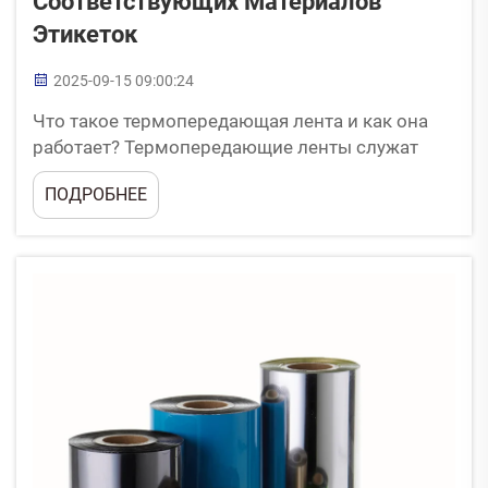
Соответствующих Материалов
Этикеток
2025-09-15 09:00:24
Что такое термопередающая лента и как она
работает? Термопередающие ленты служат
основным источником чернил для
ПОДРОБНЕЕ
промышленных этикеток, обеспечивая печать
текста, штрих-кодов и графики на различных
материалах...