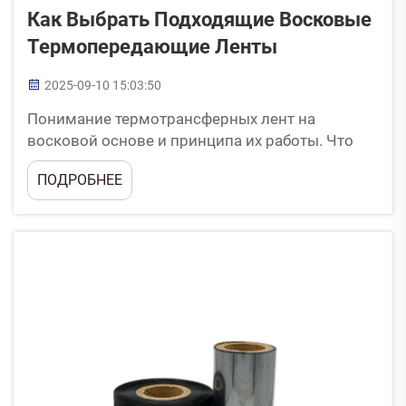
Как Выбрать Подходящие Восковые
Термопередающие Ленты
2025-09-10 15:03:50
Понимание термотрансферных лент на
восковой основе и принципа их работы. Что
такое термотрансферные ленты на восковой
ПОДРОБНЕЕ
основе? Термотрансферные ленты,
изготовленные из воска, как правило, имеют
полиэфирную основу, покрытую специальной
восковой печатной формулой. По мере того
как принтер...