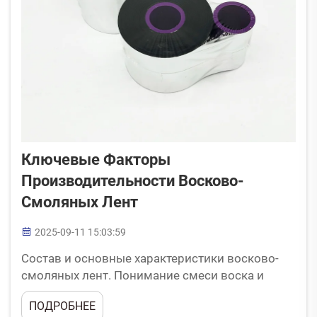
Ключевые Факторы
Производительности Восково-
Смоляных Лент
2025-09-11 15:03:59
Состав и основные характеристики восково-
смоляных лент. Понимание смеси воска и
смолы: баланс качества печати и
ПОДРОБНЕЕ
долговечности. Восково-смоляные ленты