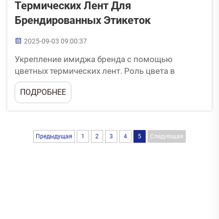
Термических Лент Для
Брендированных Этикеток
2025-09-03 09:00:37
Укрепление имиджа бренда с помощью
цветных термических лент. Роль цвета в
усилении идентификации бренда. В вопросах
ПОДРОБНЕЕ
дизайна этикеток цветные термические ленты
— это не просто красивые картинки, они
являются мощным инструментом для
построения идентичности бренда...
Предыдущая
1
2
3
4
5
Следующая