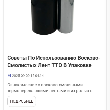
Советы По Использованию Восково-
Смолистых Лент TTO В Упаковке
2025-09-09 15:04:14
Ознакомление с восково-смоляными
термопередающими лентами и их ролью в
упаковке Что представляют собой восково-
ПОДРОБНЕЕ
смоляные термопередающие ленты?
Термопередающие ленты, изготовленные из