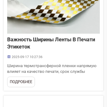
Важность Ширины Ленты В Печати
Этикеток
2025-09-17 10:27:36
Ширина термотрансферной пленки напрямую
влияет на качество печати, срок службы
оборудования и эксплуатационные расходы в
ПОДРОБНЕЕ
принтерах штрих-кодов. Правильный подбор
размера обеспечивает точную передачу чернил
и защищает критические компоненты от
преждевременного износа. Что такое лен...