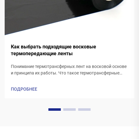
Как выбрать подходящие восковые
термопередающие ленты
Понимание термотрансферных лент на восковой основе
и принципа их работы. Что такое термотрансферные
ленты на восковой основе? Термотрансферные ленты,
изготовленные из воска, как правило, имеют
ПОДРОБНЕЕ
полиэфирную основу, покрытую специальной восковой
печатной формулой. По мере того как принтер...