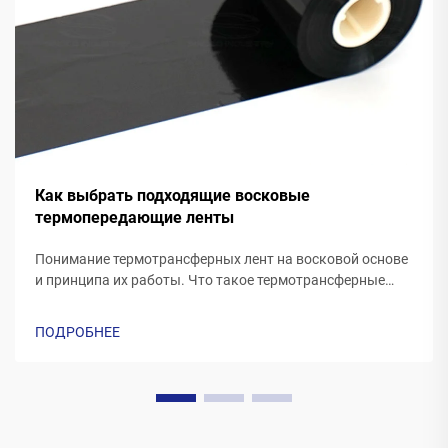
Как выбрать подходящие восковые
термопередающие ленты
Понимание термотрансферных лент на восковой основе
и принципа их работы. Что такое термотрансферные
ленты на восковой основе? Термотрансферные ленты,
изготовленные из воска, как правило, имеют
ПОДРОБНЕЕ
полиэфирную основу, покрытую специальной восковой
печатной формулой. По мере того как принтер...