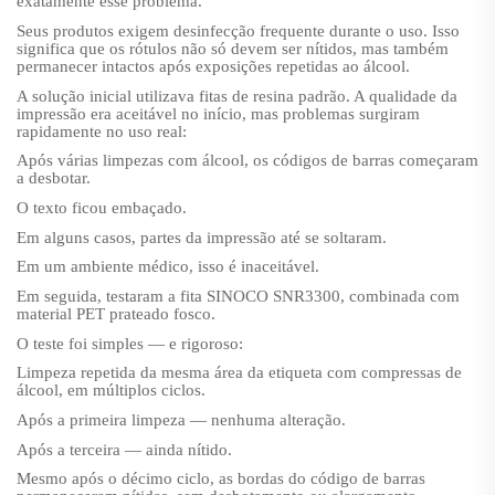
exatamente esse problema.
Seus produtos exigem desinfecção frequente durante o uso. Isso
significa que os rótulos não só devem ser nítidos, mas também
permanecer intactos após exposições repetidas ao álcool.
A solução inicial utilizava fitas de resina padrão. A qualidade da
impressão era aceitável no início, mas problemas surgiram
rapidamente no uso real:
Após várias limpezas com álcool, os códigos de barras começaram
a desbotar.
O texto ficou embaçado.
Em alguns casos, partes da impressão até se soltaram.
Em um ambiente médico, isso é inaceitável.
Em seguida, testaram a fita SINOCO SNR3300, combinada com
material PET prateado fosco.
O teste foi simples — e rigoroso:
Limpeza repetida da mesma área da etiqueta com compressas de
álcool, em múltiplos ciclos.
Após a primeira limpeza — nenhuma alteração.
Após a terceira — ainda nítido.
Mesmo após o décimo ciclo, as bordas do código de barras