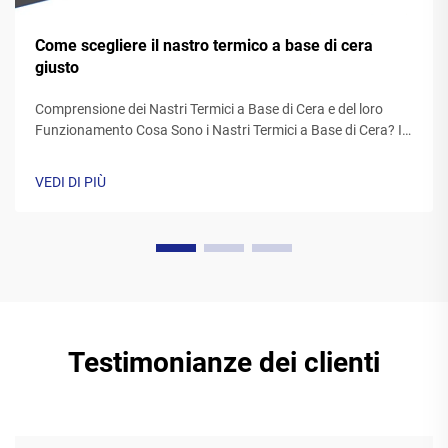
Come scegliere il nastro termico a base di cera
giusto
Comprensione dei Nastri Termici a Base di Cera e del loro
Funzionamento Cosa Sono i Nastri Termici a Base di Cera? I
nastri termici realizzati con cera sono generalmente costituiti
da una base di poliestere ricoperta da una speciale
VEDI DI PIÙ
formulazione di inchiostro a base di cera. Mentre la
stampante il...
Testimonianze dei clienti