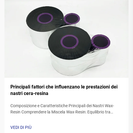
Principali fattori che influenzano le prestazioni dei
nastri cera-resina
Composizione e Caratteristiche Principali dei Nastri Wax-
Resin Comprendere la Miscela Wax-Resin: Equilibrio tra
Qualità di Stampa e Durabilità I nastri resin wax sono una
miscela di cere sintetici e resine polimeriche, generalmente
VEDI DI PIÙ
con percentuali di cera comprese tra il 40 e il 60 percento e