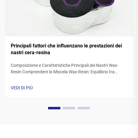
Principali fattori che influenzano le prestazioni dei
nastri cera-resina
Composizione e Caratteristiche Principali dei Nastri Wax-
Resin Comprendere la Miscela Wax-Resin: Equilibrio tra
Qualità di Stampa e Durabilità I nastri resin wax sono una
miscela di cere sintetici e resine polimeriche, generalmente
VEDI DI PIÙ
con percentuali di cera comprese tra il 40 e il 60 percento e
resina tra il 20 e il...